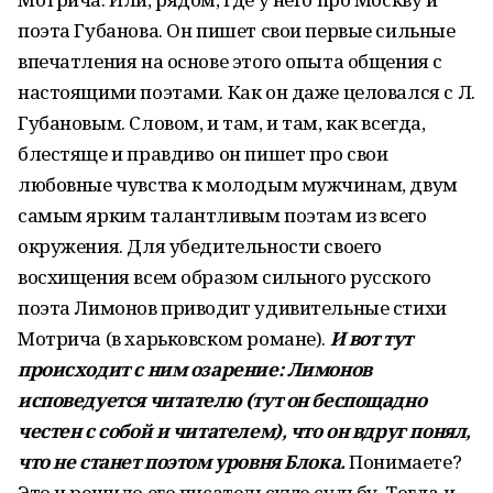
поэта Губанова. Он пишет свои первые сильные
впечатления на основе этого опыта общения с
настоящими поэтами. Как он даже целовался с Л.
Губановым. Словом, и там, и там, как всегда,
блестяще и правдиво он пишет про свои
любовные чувства к молодым мужчинам, двум
самым ярким талантливым поэтам из всего
окружения. Для убедительности своего
восхищения всем образом сильного русского
поэта Лимонов приводит удивительные стихи
Мотрича (в харьковском романе).
И вот тут
происходит с ним озарение: Лимонов
исповедуется читателю (тут он беспощадно
честен с собой и читателем), что он вдруг понял,
что не станет поэтом уровня Блока.
Понимаете?
Это и решило его писательскую судьбу. Тогда и