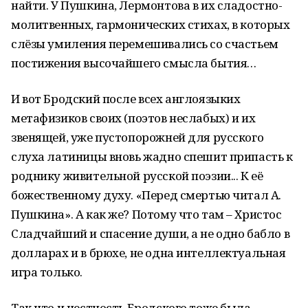
найти. У Пушкина, Лермонтова в их сладостно-
молитвенных, гармонических стихах, в которых
слёзы умиления перемешивались со счастьем
постижения высочайшего смысла бытия…
И вот Бродский после всех англоязыких
метафизиков своих (поэтов неслабых) и их
звенящей, уже пустопорожней для русского
слуха латиницы вновь жадно спешит припасть к
роднику живительной русской поэзии... К её
божественному духу. «Перед смертью читал А.
Пушкина». А как же? Потому что там – Христос
Сладчайший и спасение души, а не одно бабло в
долларах и в брюхе, не одна интеллектуальная
игра только.
Так что и честность Бродского тоже была