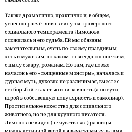
Так же драматично, практично и, в общем,
успешно расчётливо в силу экстравертного
социального темперамента Лимонова
сложилась и его судьба. Ей мы обязаны
замечательным, очень по-своему правдивым,
хоть и мужским, но каким-то всегда юношеским,
с пылу с жару, романам. Но там, где позже
начались его «священные монстры», началась и
дурная муть, духовно не различимая, вместе с
его борьбой с властью или за власть (а по сути,
игрой в собственную популярность и самопиар).
Простительное кокетство для социального
животного, но не для крупного писателя.
Лимонов не видел (не чувствовал) разницы
между истинной верой и языческими культами,