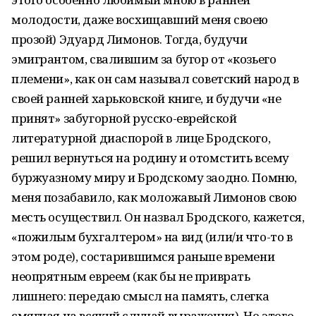
молодости, даже восхищавший меня своею
прозой) Эдуард Лимонов. Тогда, будучи
эмигрантом, свалившим за бугор от «козьего
племени», как он сам называл советский народ в
своей ранней харьковской книге, и будучи «не
принят» забугорной русско-еврейской
литературной диаспорой в лице Бродского,
решил вернуться на родину и отомстить всему
буржуазному миру и Бродскому заодно. Помню,
меня позабавило, как моложавый Лимонов свою
месть осуществил. Он назвал Бродского, кажется,
«пожилым бухгалтером» на вид (или/и что-то в
этом роде), состарившимся раньше времени
неопрятным евреем (как бы не приврать
лишнего: передаю смысл на память, слегка
смягчая на всякий случай выражения). Но этого