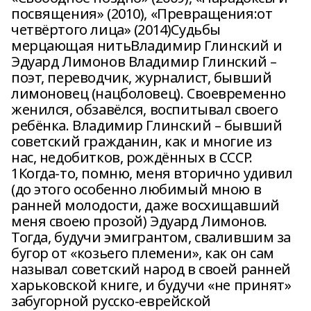
посвящения» (2010), «Превращения:от
четвёртого лица» (2014)Судьбы
мерцающая нитьВладимир Глинский и
Эдуард Лимонов Владимир Глинский –
поэт, переводчик, журналист, бывший
лимоновец (нацболовец). Своевременно
женился, обзавёлся, воспитывал своего
ребёнка. Владимир Глинский – бывший
советский гражданин, как и многие из
нас, недобитков, рождённых в СССР.
1Когда-то, помню, меня вторично удивил
(до этого особенно любимый мною в
ранней молодости, даже восхищавший
меня своею прозой) Эдуард Лимонов.
Тогда, будучи эмигрантом, свалившим за
бугор от «козьего племени», как он сам
называл советский народ в своей ранней
харьковской книге, и будучи «не принят»
забугорной русско-еврейской