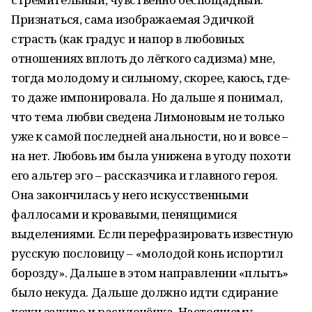
Признаться, сама изображаемая Эдичкой
страсть (как градус и напор в любовных
отношениях вплоть до лёгкого садизма) мне,
тогда молодому и сильному, скорее, каюсь, где-
то даже импонировала. Но дальше я понимал,
что тема любви сведена Лимоновым не только
уже к самой последней анальности, но и вовсе –
на нет. Любовь им была унижена в угоду похоти
его альтер эго – рассказчика и главного героя.
Она закончилась у него искусственными
фаллосами и кровавыми, пенящимися
выделениями. Если перефразировать известную
русскую пословицу – «молодой конь испортил
борозду». Дальше в этом направлении «плыть»
было некуда. Дальше должно идти сдирание
кожи заживо и расчленёнка. Настоящему