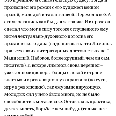
произошёл его роман с его художественной
прозой, молодой и талантливой. Переход в неё. А
стихи остались как бы для затравки. И в прозе он
сделал что мог в силу того же отпущенного ему
интеллектуально-духовного потолка его
прозаического дара (надо признать, что Лимонов
при всех своих литературных достоинствах не Т.
Манн или В. Набоков, более крупный, чем он сам,
писатель). И вскоре Лимонов снова перешел –
уже в оппозиционеры-борцы с новой в стране
властью и в революционную практику (по сути,
игру в революцию), так ему импонирующую.
Молодых сил у него было много, но не было
способности к метафизике. Оставалась практика,
деятельность, борьба с кем-нибудь (только не с
самим собой).