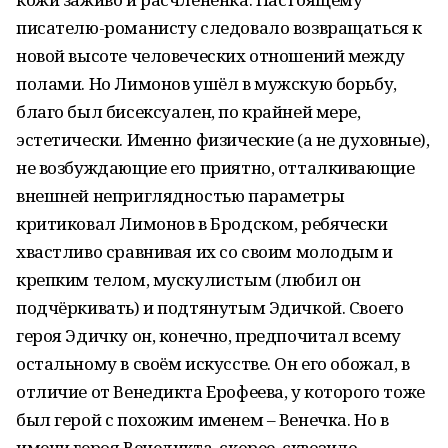
писателю-романисту следовало возвращаться к
новой высоте человеческих отношений между
полами. Но Лимонов ушёл в мужскую борьбу,
благо был бисексуален, по крайней мере,
эстетически. Именно физические (а не духовные),
не возбуждающие его приятно, отталкивающие
внешней неприглядностью параметры
критиковал Лимонов в Бродском, ребячески
хвастливо сравнивая их со своим молодым и
крепким телом, мускулистым (любил он
подчёркивать) и подтянутым Эдичкой. Своего
героя Эдичку он, конечно, предпочитал всему
остальному в своём искусстве. Он его обожал, в
отличие от Венедикта Ерофеева, у которого тоже
был герой с похожим именем – Венечка. Но в
имени героя Венедикта, скорее, сквозило