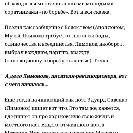
обзаводился многочисленными молодыми
соратниками «по борьбе». Вот и вся сказка.
Поэзия как сообщение с Божеством (Аполлоном,
Музой, Языком) требует от поэта свободы,
одиночества и всеединства. Лимонов, наоборот,
выбрал вождизм, партию, вражду
(оппозиционную борьбу с властью). Точка.
А дело Лимонова, писателя-революционера, вот
с чего началось...
Ещё тогда начинающий как поэт Эдуард Савенко
(Лимонов) пишет вот что. Это там же, кажется,
где пишет он про харьковскую свою жизнь и
местного настоящего, отчаянного поэта
Мотрича. Или, рядом, где у него про Москву и