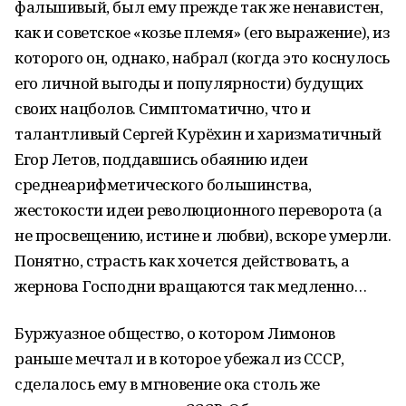
фальшивый, был ему прежде так же ненавистен,
как и советское «козье племя» (его выражение), из
которого он, однако, набрал (когда это коснулось
его личной выгоды и популярности) будущих
своих нацболов. Симптоматично, что и
талантливый Сергей Курёхин и харизматичный
Егор Летов, поддавшись обаянию идеи
среднеарифметического большинства,
жестокости идеи революционного переворота (а
не просвещению, истине и любви), вскоре умерли.
Понятно, страсть как хочется действовать, а
жернова Господни вращаются так медленно…
Буржуазное общество, о котором Лимонов
раньше мечтал и в которое убежал из СССР,
сделалось ему в мгновение ока столь же