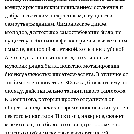
между христианским пониманием служения и
добра и светским, некрасивым, в сущности,
самоутверждением. Лимоновское дикое,
молодое, деятельное самолюбование было, по
существу, небольшой философией и, в известном
смысле, неплохой эстетикой, хоть и неглубокой.
А его неустанная кипучая деятельность в
мужских рядах была, понятно, мотивирована
бисексуальностью писателя-эстета. В отличие от
любимого его писателя XIX века, близкого ему по
складу, действительно талантливого философа
К. Леонтьева, который просто отдалился от
общества недалёких современников и жил у стен
святого монастыря. Но кто-то, наверное, скажет
мне в ответ, что было это при царе горохе. Что
теперь голубые и розовые выходят на гей-