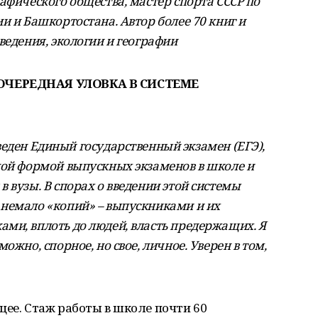
афического общества, мастер спорта СССР по
и и Башкортостана. Автор более 70 книг и
ведения, экологии и географии
 ОЧЕРЕДНАЯ УЛОВКА В СИСТЕМЕ
введен Единый государственный экзамен (ЕГЭ),
ной формой выпускных экзаменов в школе и
 вузы. В спорах о введении этой системы
немало «копий» – выпускниками и их
ми, вплоть до людей, власть предержащих. Я
ожно, спорное, но свое, личное. Уверен в том,
цее. Стаж работы в школе почти 60