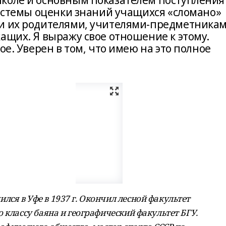
коле и основным показателем поступления
системы оценки знаний учащихся «сломано»
 и их родителями, учителями-предметникам
ащих. Я выражу свое отношение к этому.
ое. Уверен в том, что имею на это полное
ся в Уфе в 1937 г. Окончил лесной факультет
 классу баяна и географический факультет БГУ.