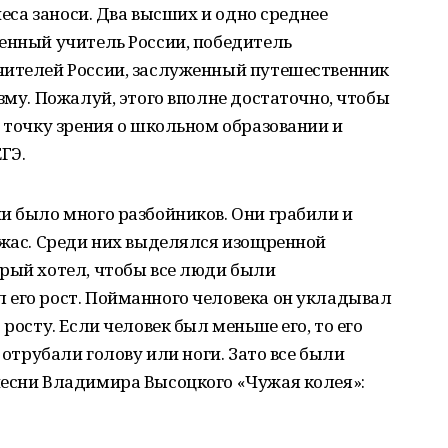
неса заноси. Два высших и одно среднее
енный учитель России, победитель
чителей России, заслуженный путешественник
зму. Пожалуй, этого вполне достаточно, чтобы
ю точку зрения о школьном образовании и
ГЭ.
и было много разбойников. Они грабили и
ужас. Среди них выделялся изощренной
орый хотел, чтобы все люди были
 его рост. Пойманного человека он укладывал
росту. Если человек был меньше его, то его
 отрубали голову или ноги. Зато все были
песни Владимира Высоцкого «Чужая колея»: