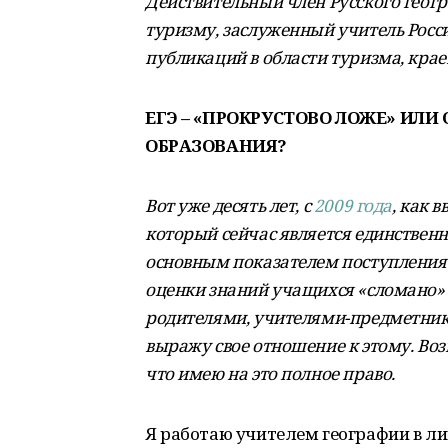
Действительный член Русского геогр
туризму, заслуженный учитель Росси
публикаций в области туризма, крае
ЕГЭ – «ПРОКРУСТОВО ЛОЖЕ» ИЛИ
ОБРАЗОВАНИЯ?
Вот уже десять лет, с
2009 года
, как 
который сейчас является единствен
основным показателем поступления в
оценки знаний учащихся «сломано» 
родителями, учителями-предметника
выражу свое отношение к этому. Возм
что имею на это полное право.
Я работаю учителем географии в ли