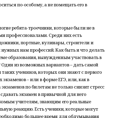
оситься по-особому, а не помещать его в
многие ребята-троечники, которые были не в
ми профессионалами. Среди них есть
дожники, портные, кулинары, строители и
 нужных нам профессий. Как быть и что делать
еме образования, вынужденным участвовать в
 Один из возможных вариантов – дать самой
таких учеников, которых они знают с первого
 экзаменов – или в форме ЕГЭ, или, как в
 экзаменов по билетам не только снизит стресс
 сдавать экзамен в привычной для него
накомым учителям, знающим его реальные
ьную реакцию. Есть ученики, которые могут
 необходимо большее время для обдумывания