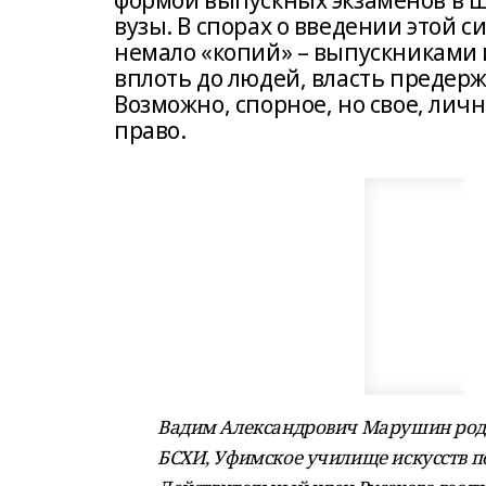
формой выпускных экзаменов в ш
вузы. В спорах о введении этой 
немало «копий» – выпускниками
вплоть до людей, власть предерж
Возможно, спорное, но свое, личн
право.
Вадим Александрович Марушин родил
БСХИ, Уфимское училище искусств по