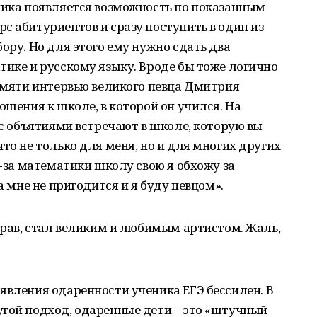
ника появляется возможность по показанным
с абитуриентов и сразу поступить в один из
ору. Но для этого ему нужно сдать два
тике и русскому языку. Вроде бы тоже логично
памяти интервью великого певца Дмитрия
ошения к школе, в которой он учился. На
 с объятиями встречают в школе, которую вы
то не только для меня, но и для многих других
з-за математики школу свою я обхожу за
а мне не пригодится и я буду певцом».
 прав, стал великим и любимым артистом. Жаль,
явления одаренности ученика ЕГЭ бессилен. В
угой подход, одаренные дети – это «штучный