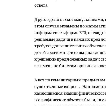
ответа.
Другое дело с теми выпускниками, 
этом случае экзамены по математик
информатике в форме ЕГЭ, очевидно
решаемые задачи в каждых предлож
требуют дополнительных объяснени
детей с математическими наклонно
к решению предложенных задач сво
экзамена по билетам оригинальнос
А вот по гуманитарным предметам к
существенные вопросы. Например, п
касающимися знаний физической гео
географические объекты были, там о