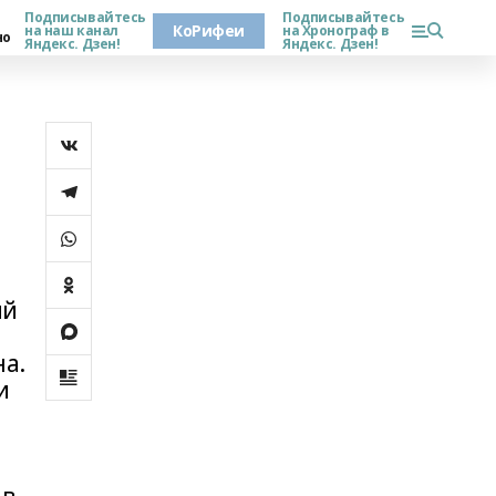
Подписывайтесь
Подписывайтесь
КоРифеи
на наш канал
на Хронограф в
но
Яндекс. Дзен!
Яндекс. Дзен!
ий
на.
и