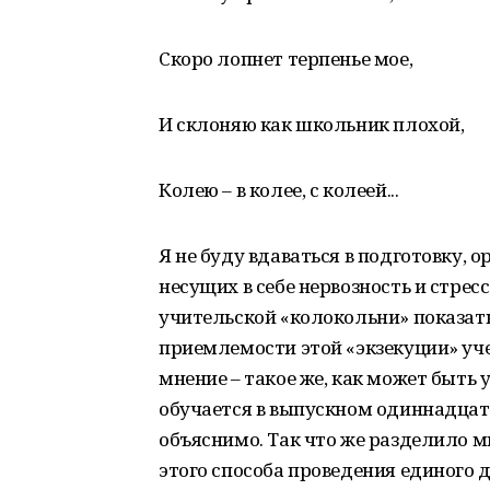
Скоро лопнет терпенье мое,
И склоняю как школьник плохой,
Колею – в колее, с колеей...
Я не буду вдаваться в подготовку, 
несущих в себе нервозность и стрес
учительской «колокольни» показат
приемлемости этой «экзекуции» уче
мнение – такое же, как может быть 
обучается в выпускном одиннадцато
объяснимо. Так что же разделило 
этого способа проведения единого 