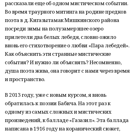
рассказали еще об одном мистическом событии.
Во время траурного митинга на родине предков
поэта в д. Кигазытамак Мишкинского района
посреди зимы на полузамерзшее озеро
прилетели два белых лебедя, словно ожило
вновь его стихотворение о любви «Пара лебедей».
Как объяснить эти странные мистические
события? И нужно ли объяснять? Несомненно,
душа поэта жива, она говорит с нами через время
и пространство.
В 2013 году, уже с новым курсом, я вновь
обратилась к поэзии Бабича. На этот раз к
одному из самых сложных и мистических
произведений, к балладе «Газазил». Эта баллада
написана в 1916 году на коранический сюжет,