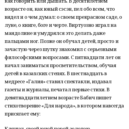
как говорить или дышать. В десятилетнем
возрасте он, как юный сэсэн, пел обо всем, что
видел и о чем думал: о своем прекрасном саде, о
луне, о книге, боге и черте. Виртуозно играл на
мандолине и умудрялся это делать даже
пальцами ног. Позже он обучал детей, просто и
зачастую через шутку знакомил с серьезными
философскими вопросами. С пятнадцати лет он
начал заниматься просветительством, обучая
детей в казахских степях. В шестнадцать в
медресе «Галия» ставил спектакли, издавал
газеты и журналы, печатал первые стихи. В
девятнадцатилетнем возрасте Бабич пишет
стихотворение «Для народа», в котором навсегда
присягает ему:
Клянусь своей юной порой золотою.