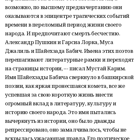
возможно, по высшему предначертанию они
оказываются в эпицентре трагических событий
времени в переломный период жизни своего
народа. И предпочитают смерть бесчестию.
Александр Пушкин и Гарсиа Лорка, Муса
Джалиль и Шайехзада Бабич. Имена этих поэтов
перешагивают литературные рамки и переходят
на страницы истории, –- писал Мустай Карим.
Имя Шайехзады Бабича сверкнуло в башкирской
поэзии, как яркая пронесшаяся комета, все же
успевшая за свою короткую жизнь внести
огромный вклад в литературу, культуру и
историю своего народа. Это имя пытались
вычеркнуть из истории, оно было дважды
репрессировано, оно замалчивалось, чтобы не
вскрылась ужасающая правда. Его поэтическое