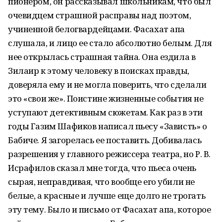
пионером, он рассказывал школьникам, что был
очевидцем страшной расправы над поэтом,
учиненной белогвардейцами. Фасахат апа
слушала, и лицо ее стало абсолютно белым. Для
нее открылась страшная тайна. Она ездила в
Зилаир к этому человеку в поисках правды,
доверяла ему и не могла поверить, что сделали
это «свои же». Поистине жизненные события не
уступают детективным сюжетам. Как раз в эти
годы Газим Шафиков написал пьесу «Зависть» о
Бабиче. Я загорелась ее поставить. Добивалась
разрешения у главного режиссера театра, но Р. В.
Исрафилов сказал мне тогда, что пьеса очень
сырая, неправдивая, что вообще его убили не
белые, а красные и лучше еще долго не трогать
эту тему. Было и письмо от Фасахат апа, которое