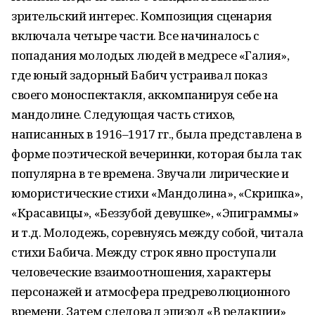
зрительский интерес. Композиция сценария
включала четыре части. Все начиналось с
попадания молодых людей в медресе «Галия»,
где юный задорный Бабич устраивал показ
своего моноспектакля, аккомпанируя себе на
мандолине. Следующая часть стихов,
написанных в 1916–1917 гг., была представлена в
форме поэтической вечеринки, которая была так
популярна в те времена. Звучали лирические и
юмористические стихи «Мандолина», «Скрипка»,
«Красавицы», «Беззубой девушке», «Эпиграммы»
и т.д. Молодежь, соревнуясь между собой, читала
стихи Бабича. Между строк явно проступали
человеческие взаимоотношения, характеры
персонажей и атмосфера предреволюционного
времени. Затем следовал эпизод «В редакции»