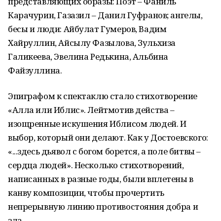
представляющих образы: Поэт – Фаниль
Карачурин, Газазил – Данил Гуфранов; ангелы,
бесы и люди: Айбулат Гумеров, Вадим
Хайруллин, Айсылу Фазылова, Зульхиза
Галикеева, Эвелина Редькина, Альбина
Файзуллина.
Эпиграфом к спектаклю стало стихотворение
«Алла или Иблис». Лейтмотив действа –
изощренные искушения Иблисом людей. И
выбор, который они делают. Как у Достоевского:
«...здесь дьявол с богом борется, а поле битвы –
сердца людей». Несколько стихотворений,
написанных в разные годы, были вплетены в
канву композиции, чтобы прочертить
непрерывную линию противостояния добра и
зла.