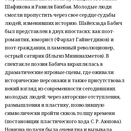
Шафикова и Равиля Бикбая. Молодые люди
смогли пропустить через свое сердце судьбы
людей, изменивших историю. Шайехзада Бабич
был представлен в двух ипостасях: как поэт-
романтик, юморист (Фархат Гайнетдинов) и
поэт-гражданин, пламенный революционер,
острый сатирик (Ильгиз Минниахметов). В
спектакле поэзия Бабича вкраплялась в
драматические игровые сцены, где оживали
исторические персонажи и также присутствовал
некий взгляд из современности сегодняшних
молодых людей: через авторские отступления,
размышления и пластику, позволявшую
символически пройти сквозь толщу времени
(постановщик пластического хода С. Р. Аюпова).
Новизна подачи была очевидна и вызывала