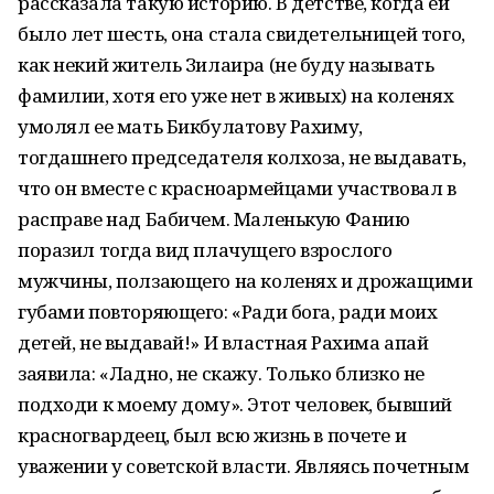
рассказала такую историю. В детстве, когда ей
было лет шесть, она стала свидетельницей того,
как некий житель Зилаира (не буду называть
фамилии, хотя его уже нет в живых) на коленях
умолял ее мать Бикбулатову Рахиму,
тогдашнего председателя колхоза, не выдавать,
что он вместе с красноармейцами участвовал в
расправе над Бабичем. Маленькую Фанию
поразил тогда вид плачущего взрослого
мужчины, ползающего на коленях и дрожащими
губами повторяющего: «Ради бога, ради моих
детей, не выдавай!» И властная Рахима апай
заявила: «Ладно, не скажу. Только близко не
подходи к моему дому». Этот человек, бывший
красногвардеец, был всю жизнь в почете и
уважении у советской власти. Являясь почетным