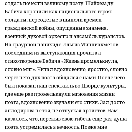
отдать почести великому поэту. Шайхезаду
Бабича хоронили как национального героя:
солдаты, переодетые в шинели времен
гражданской войны, опущенные знамена,
военный духовой оркестр и ансамбль кураистов.
На траурной панихиде Ильгиз Минниахметов
последним из выступающих прочитал
стихотворение Бабича «Жизнь промелькнула,
словно миг». Читал вдохновенно, яростно, словно
через него дух поэта общался с нами. После чего
был показан наш спектакль во Дворце культуры,
где еще раз промелькнули мгновения жизни
поэта, вдохновенно звучали его стихи. Зал долго
аплодировал стоя, не отпуская артистов. Нам
казалось, что, пережив свою гибель еще раз, душа
поэта устремилась в вечность. Позже мне