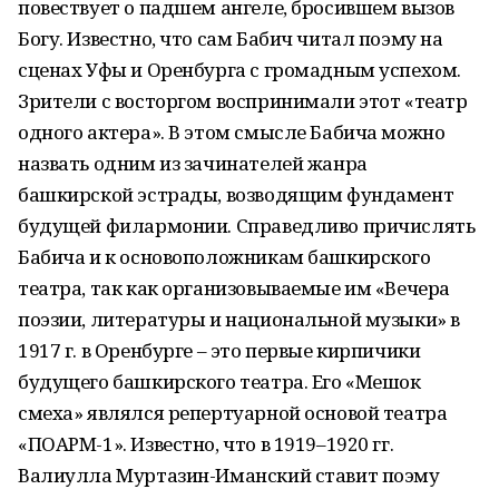
повествует о падшем ангеле, бросившем вызов
Богу. Известно, что сам Бабич читал поэму на
сценах Уфы и Оренбурга с громадным успехом.
Зрители с восторгом воспринимали этот «театр
одного актера». В этом смысле Бабича можно
назвать одним из зачинателей жанра
башкирской эстрады, возводящим фундамент
будущей филармонии. Справедливо причислять
Бабича и к основоположникам башкирского
театра, так как организовываемые им «Вечера
поэзии, литературы и национальной музыки» в
1917 г. в Оренбурге – это первые кирпичики
будущего башкирского театра. Его «Мешок
смеха» являлся репертуарной основой театра
«ПОАРМ-1». Известно, что в 1919–1920 гг.
Валиулла Муртазин-Иманский ставит поэму