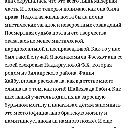
апа сокрушалась, что это всего лишь мизерная
часть. И только теперь я понимаю, как она была
права. Недолгая жизнь поэта была полна
мистических загадок и невероятных совпадений.
Посмертная судьба поэта и его творчества
оказалась не менее мистической,
парадоксальной и несправедливой. Как-то у нас
был такой случай. Я познакомила Фэсэхэт апа со
своей свекровью Надыргуловой Ф.Х., которая
родом из Зилаирского района. Фания
Хайбулловна рассказала, как в детстве много
слышала о том, как погиб Шайехзада Бабич. Как
школьный учитель водил их на заросшую
бурьяном могилу и наказывал детям запомнить
это место (официально братскую могилу и
памятник установили намного позже). И еще