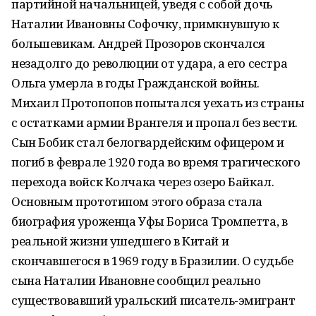
партийной начальницей, уведя с собой дочь
Наталии Ивановны Софочку, примкнувшую к
большевикам. Андрей Прозоров скончался
незадолго до революции от удара, а его сестра
Ольга умерла в годы Гражданской войны.
Михаил Протопопов попытался уехать из страны
с остатками армии Врангеля и пропал без вести.
Сын Бобик стал белогвардейским офицером и
погиб в феврале 1920 года во время трагического
перехода войск Колчака через озеро Байкал.
Основным прототипом этого образа стала
биография уроженца Уфы Бориса Тромпетта, в
реальной жизни ушедшего в Китай и
скончавшегося в 1969 году в Бразилии. О судьбе
сына Наталии Ивановне сообщил реально
существовавший уральский писатель-эмигрант