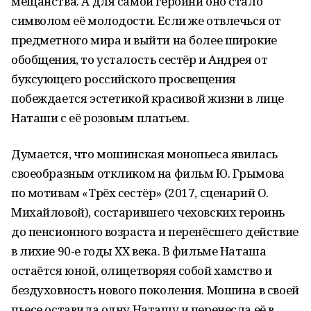
мещанства. А для самой героини оно стало
символом её молодости. Если же отвлечься от
предметного мира и выйти на более широкие
обобщения, то усталость сестёр и Андрея от
буксующего российского просвещения
побеждается эстетикой красивой жизни в лице
Наташи с её розовым платьем.
Думается, что мошинская монопьеса явилась
своеобразным откликом на фильм Ю. Грымова
по мотивам «Трёх сестёр» (2017, сценарий О.
Михайловой), состарившего чеховских героинь
до пенсионного возраста и перенёсшего действие
в лихие 90-е годы ХХ века. В фильме Наташа
остаётся юной, олицетворяя собой хамство и
бездуховность нового поколения. Мошина в своей
пьесе оставила одну Наташу и перенесла её в