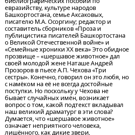
библиографических пособий по
евразийству, культуре народов
Башкортостана, семье Аксаковых,
писателю М.А. Осоргину; редактор и
составитель сборников «Проза и
публицистика писателей Башкортостана
о Великой Отечественной войне» и
«Семейные хроники ХХ века» Это обидное
прозвище – «шершавое животное» дал
своей молодой жене Наташе Андрей
Прозоров в пьесе А.П. Чехова «Три
сестры». Конечно, говорил он это любя, но
с намёком на её не всегда достойные
поступки. Но поскольку у Чехова не
бывает случайных имён, возникает
вопрос о том, какой подтекст вкладывал
наш великий драматург в эти слова?
Думается, что «шершавое животное»
означает неприятного человека,
лишённого, как дикие звери,