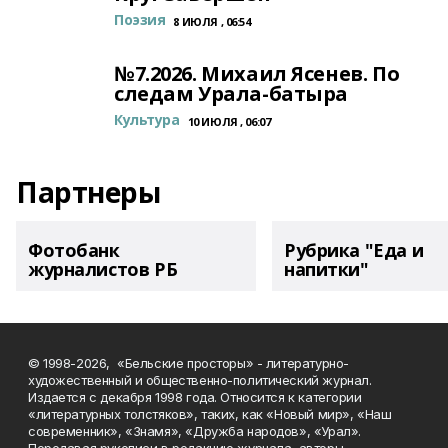
Поэзия
8 ИЮЛЯ , 06:54
№7.2026. Михаил Ясенев. По
следам Урала-батыра
Культура
10 ИЮЛЯ , 06:07
Партнеры
Фотобанк
Рубрика "Еда и
журналистов РБ
напитки"
© 1998-2026, «Бельские просторы» - литературно-
художественный и общественно-политический журнал.
Издается с декабря 1998 года. Относится к категории
«литературных толстяков», таких, как «Новый мир», «Наш
современник», «Знамя», «Дружба народов», «Урал».