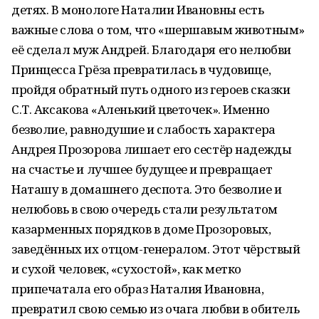
детях. В монологе Наталии Ивановны есть
важные слова о том, что «шершавым животным»
её сделал муж Андрей. Благодаря его нелюбви
Принцесса Грёза превратилась в чудовище,
пройдя обратный путь одного из героев сказки
С.Т. Аксакова «Аленький цветочек». Именно
безволие, равнодушие и слабость характера
Андрея Прозорова лишает его сестёр надежды
на счастье и лучшее будущее и превращает
Наташу в домашнего деспота. Это безволие и
нелюбовь в свою очередь стали результатом
казарменных порядков в доме Прозоровых,
заведённых их отцом-генералом. Этот чёрствый
и сухой человек, «сухостой», как метко
припечатала его образ Наталия Ивановна,
превратил свою семью из очага любви в обитель