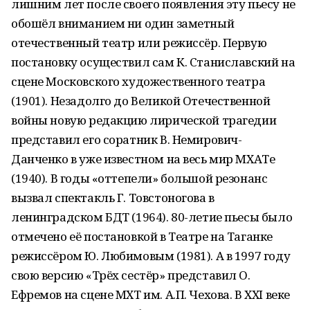
лишним лет после своего появления эту пьесу не
обошёл вниманием ни один заметный
отечественный театр или режиссёр. Первую
постановку осуществил сам К. Станиславский на
сцене Московского художественного театра
(1901). Незадолго до Великой Отечественной
войны новую редакцию лирической трагедии
представил его соратник В. Немирович-
Данченко в уже известном на весь мир МХАТе
(1940). В годы «оттепели» большой резонанс
вызвал спектакль Г. Товстоногова в
ленинградском БДТ (1964). 80-летие пьесы было
отмечено её постановкой в Театре на Таганке
режиссёром Ю. Любимовым (1981). А в 1997 году
свою версию «Трёх сестёр» представил О.
Ефремов на сцене МХТ им. А.П. Чехова. В ХХI веке