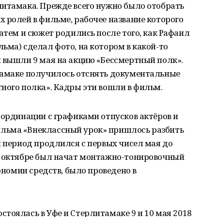
литамака. Прежде всего нужно было отобрать
 ролей в фильме, рабочее название которого
атем и сюжет родились после того, как Рафаил
ьма) сделал фото, на котором в какой-то
й вышли 9 мая на акцию «Бессмертный полк».
тамаке получилось отснять документальные
ного полка». Кадры эти вошли в фильм.
оординации с графиками отпусков актёров и
льма «Внеклассный урок» пришлось разбить
й период продлился с первых чисел мая до
В октябре был начат монтажно-тонировочный
кономии средств, было проведено в
тоялась в Уфе и Стерлитамаке 9 и 10 мая 2018