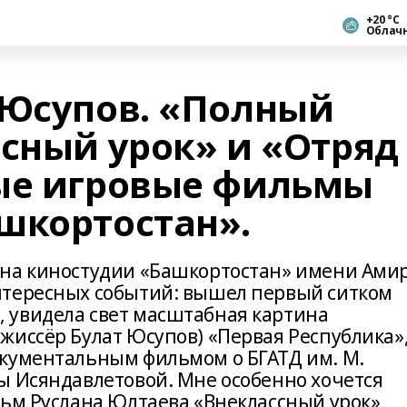
+20 °С
Облач
 Юсупов. «Полный
ссный урок» и «Отряд
ые игровые фильмы
шкортостан».
 на киностудии «Башкортостан» имени Ами
нтересных событий: вышел первый ситком
 увидела свет масштабная картина
жиссёр Булат Юсупов) «Первая Республика»
окументальным фильмом о БГАТД им. М.
ы Исяндавлетовой. Мне особенно хочется
льм Руслана Юлтаева «Внеклассный урок»,