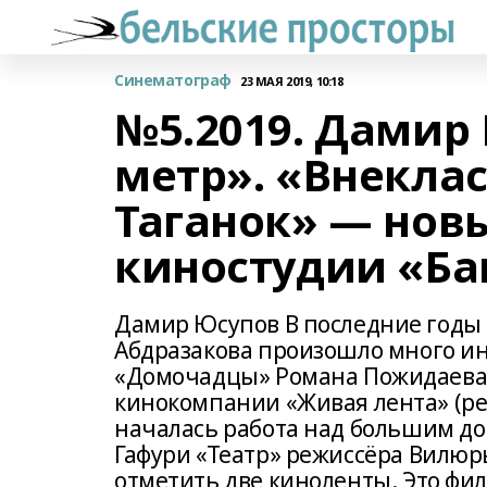
Синематограф
23 МАЯ 2019, 10:18
№5.2019. Дамир
метр». «Внекла
Таганок» — нов
киностудии «Ба
Дамир Юсупов В последние годы
Абдразакова произошло много и
«Домочадцы» Романа Пожидаева,
кинокомпании «Живая лента» (ре
началась работа над большим д
Гафури «Театр» режиссёра Вилюр
отметить две киноленты. Это фи