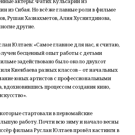
нные актёры: Фатих Кульсарин из
ин из Сибая. Но всё же главные роли в фильме
ов, Рушан Хазиахметов, Алия Хуснитдинова,
ногие другие.
лан Юлтаев: «Самое главное для нас, я считаю,
 получен бесценный опыт работы с детьми
фильме задействовано было около двухсот
иля Киекбаева разных классов – от начальных
мание юных артистов с профессиональными
та, вдохновившись процессом создания кино,
скусство».
 которые стартовали в первомайские
льшую работу. Почти всю зиму и начало весны
иссёр фильма Руслан Юлтаев провёл кастинги в