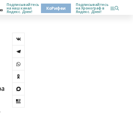
Подписывайтесь
Подписывайтесь
КоРифеи
на наш канал
на Хронограф в
но
Яндекс. Дзен!
Яндекс. Дзен!
ра
,