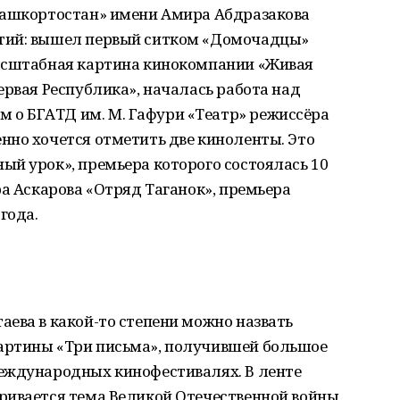
Башкортостан» имени Амира Абдразакова
тий: вышел первый ситком «Домочадцы»
масштабная картина кинокомпании «Живая
ервая Республика», началась работа над
о БГАТД им. М. Гафури «Театр» режиссёра
нно хочется отметить две киноленты. Это
ый урок», премьера которого состоялась 10
ра Аскарова «Отряд Таганок», премьера
года.
ева в какой-то степени можно назвать
артины «Три письма», получившей большое
еждународных кинофестивалях. В ленте
ривается тема Великой Отечественной войны,