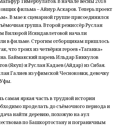
Магафур Тимербулатов. В начале весны 2018
новщик фильма – Айнур Аскаров. Теперь проект
м». В мае к сценарной группе присоединился
ъёмочная группа. Второй режиссёр Руслан
ром Вилюрой Исяндавлетовой начали
оли в фильме. Строгим отборщикам пришлось
ак, что троих из четвёрки героев «Таганка»
на. Баймакский парень Ильдар Биккулов
в (Якуп) и Руслан Кадаев (Айдар) из Сибая.
лан Галиев из уфимской Чесноковки, девочку
 Уфы.
ишь самая яркая часть в трудной истории
обходимо проделать до съёмочного периода и
адача найти деревню, похожую на аул
ешествовав по Башкортостану и пограничным