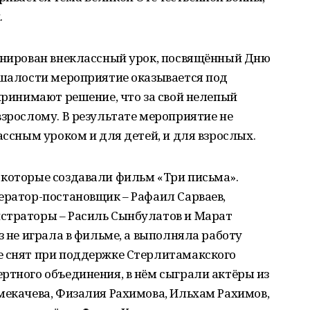
.
ланирован внеклассный урок, посвящённый Дню
 шалости мероприятие оказывается под
 принимают решение, что за свой нелепый
взрослому. В результате мероприятие не
ассным уроком и для детей, и для взрослых.
 которые создавали фильм «Три письма».
ератор-постановщик – Рафаил Сарваев,
страторы – Расиль Сынбулатов и Марат
з не играла в фильме, а выполняла работу
е снят при поддержке Стерлитамакского
ртного объединения, в нём сыграли актёры из
мекачева, Физалия Рахимова, Ильхам Рахимов,