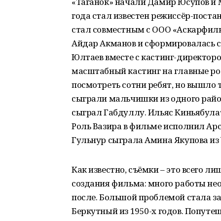
«Таганок» начали Дамир Юсупов и 
года стал известен режиссёр-поста
стал совместным с ООО «Аскарфиль
Айдар Акманов и сформировалась с
Юлтаев вместе с кастинг-директо
масштабный кастинг на главные р
посмотреть сотни ребят, но вышло т
сыграли мальчишки из одного райо
сыграл Габдуллу. Ильяс Киньябулато
Роль Вазира в фильме исполнил Арс
Гульнур сыграла Амина Якупова из
Как известно, съёмки – это всего л
создания фильма: много работы не
после. Большой проблемой стала з
Беркутный из 1950-х годов. Попут