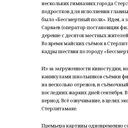
нескольких гимназиях города Стер
подростков для исполнения главных
было «Бессмертный полк». Идея, а з
Сарваев (оператор-постановщик фил
деревне с десяток местных жителе
Во время майских съёмок в Стерли
кадры шествия по городу «Бессмерт
Из-за загруженности киностудии, к
каникулами школьников съёмки фи
на несколько отрезков, и съёмочны
последних жарких дней сентября. 
период. Всё озвучивание, в целях э
Стерлитамаке.
Премьера картины одновременно сос