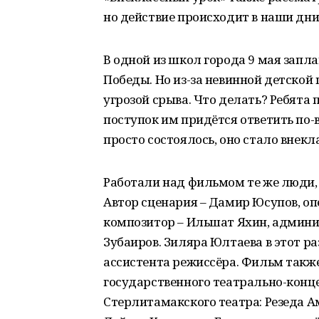
но действие происходит в наши дни
В одной из школ города 9 мая зап
Победы. Но из-за невинной детской
угрозой срыва. Что делать? Ребята
поступок им придётся ответить по-
просто состоялось, оно стало внекл
Работали над фильмом те же люди,
Автор сценария – Дамир Юсупов, оп
композитор – Ильшат Яхин, админи
Зубаиров. Зиляра Юлтаева в этот ра
ассистента режиссёра. Фильм такж
государственного театрально-конце
Стерлитамакского театра: Резеда А