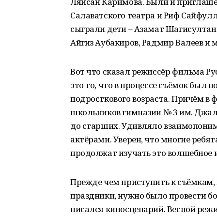
Ляйсан Каримова. Были и приглашё
Салаватского театра и Риф Сайфулл
сыграли дети – Азамат Шагисултан
Айгиз Аубакиров, Радмир Валеев и м
Вот что сказал режиссёр фильма Рус
это то, что в процессе съёмок был
подросткового возраста. Причём в 
школьников гимназии № 3 им. Джал
до старших. Удивляло взаимопони
актёрами. Уверен, что многие ребя
продолжат изучать это волшебное и
Прежде чем приступить к съёмкам,
праздники, нужно было провести бо
писался киносценарий. Весной реж