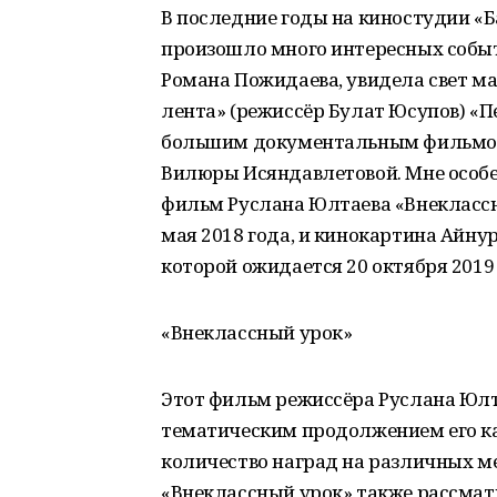
В последние годы на киностудии «
произошло много интересных собы
Романа Пожидаева, увидела свет 
лента» (режиссёр Булат Юсупов) «П
большим документальным фильмом 
Вилюры Исяндавлетовой. Мне особе
фильм Руслана Юлтаева «Внеклассн
мая 2018 года, и кинокартина Айну
которой ожидается 20 октября 2019 
«Внеклассный урок»
Этот фильм режиссёра Руслана Юлта
тематическим продолжением его к
количество наград на различных м
«Внеклассный урок» также рассмат