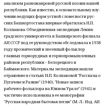
анализом разножанровой русской поэзии нашей
республики. Как известно, к основательному изу­
чению ведущих форм устной словесности рус­
ских Башкортостана впервые обратилась Н.П.
Колпакова. Объединенная экспедиция Ленин­
градского университета и Башкирского филиа­ла
АН СССР под ее руководством обследовала в 1938
году прозаический и песенный фольк­лор
главных горнорудных и горнопромышлен­ных
районов республики – Белорецкого и
Баймакского. Материалы экспедиции нашли
отражение в статьях Н.П. Колпаковой "Рас­сказы о
Пугачеве и Разине" (1940), "Новые за­писи
рабочего фольклора на Южном Урале" (1941) и
частично использованы в ее моногра­фии
"Русская народная бытовая песня" (М.-Л.: Изд. АН