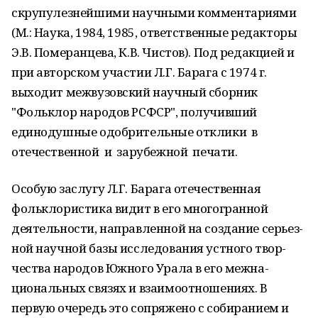
скрупулезнейшими научными коммента­риями
(М.: Наука, 1984, 1985, ответственные редакторы
Э.В. Померанцева, К.В. Чистов). Под редакцией и
при авторском участии Л.Г. Барага с 1974 г.
выходит межвузовский науч­ный сборник
"Фольклор народов РСФСР", по­лучивший
единодушные одобрительные от­клики в
отечественной и зарубежной печати.
Особую заслугу Л.Г. Барага отечественная
фольклористика видит в его многогранной
деятельности, направленной на создание серьез­
ной научной базы исследования устного твор­
чества народов Южного Урала в его межна­
циональных связях и взаимоотношениях. В
первую очередь это сопряжено с собиранием и