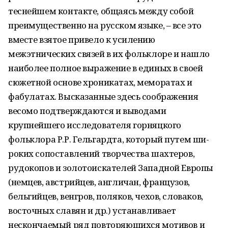
теснейшем контакте, общаясь между собой
преимущественно на русском языке, – все это
вместе взятое привело к уси­лению
межэтнических связей в их фольклоре и нашло
наиболее полное выражение в единых в своей
сюжетной основе хроникатах, меморатах и
фабулатах. Высказанные здесь сообра­жения
весомо подтверждаются и выводами
крупнейшего исследователя горняцкого
фольклора Р.Р. Гельгардта, который путем ши­
роких сопоставлений творчества шахтеров,
рудокопов и золотоискателей Западной Евро­пы
(немцев, австрийцев, англичан, францу­зов,
бельгийцев, венгров, поляков, чехов, сло­ваков,
восточных славян и др.) устанавливает
нескончаемый ряд повторяющихся мотивов и