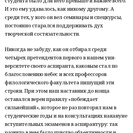
студента было для него превыше и важнее всего.
И это ему удавалось, как никому другому. А
среди тех, у кого он вел семинары и спецкурсы,
постоянно старался поддержи­вать дух
творческой состязательности.
Никогда не забуду, как он отбирал среди
четырех претендентов первого в нашем уни­
верситете своего аспиранта, каковым стал по
благословению небес и всех профессоров
филологического факультета пишущий эти
строки. При этом наш наставник до конца
оставался верен правилу «побеждает
сильнейший», которое не раз по­вторял нам в
студенческие годы и на консуль­тациях накануне
вступительных экзаменов в аспирантуру: так
развито в нем было чувство объективности и