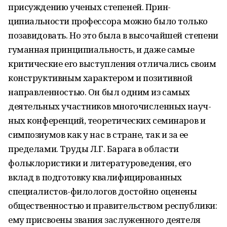
присуждению ученых степеней. Прин­
ципиальности профессора можно было только
позавидовать. Но это была в высочайшей сте­пени
гуманная принципиальность, и даже са­мые
критические его выступления отличались своим
конструктивным характером и позитив­ной
направленностью. Он был одним из самых
деятельных участников многочисленных науч­
ных конференций, теоретических семинаров и
симпозиумов как у нас в стране, так и за ее
пределами. Труды Л.Г. Барага в области
фольклористики и литературоведения, его
вклад в подготовку квалифицированных
специалистов-филологов достойно оценены
обще­ственностью и правительством республики:
ему присвоены звания заслуженного деятеля