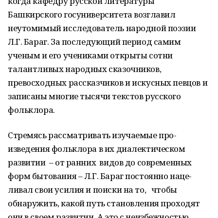
ко­гда кафедру русской литературы
Башкирского госуниверситета возглавил
неутомимый иссле­дователь народной поэзии
Л.Г. Бараг. За по­следующий период самим
ученым и его учени­ками открыты сотни
талантливых народных сказочников,
превосходных рассказчиков и искусных певцов и
записаны многие тысячи текстов русского
фольклора.
Стремясь рассматривать изучаемые про­
изведения фольклора в их диалектическом
развитии – от ранних видов до современных
форм бытования – Л.Г. Бараг постоянно наце­
ливал свои усилия и поиски на то, чтобы
обнаружить, какой путь становления проходят
они в своем развитии. А это с неизбежностью