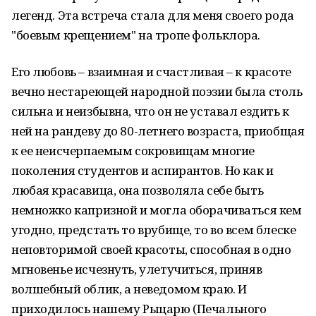
легенд. Эта встреча стала для меня своего рода
"бое­вым крещением" на тро­пе фольклора.
Его любовь – взаимная и счастливая – к красоте
вечно нестареющей народной поэзии была столь
сильна и неизбывна, что он не ус­тавал ездить к
ней на рандеву до 80-летнего возраста, приобщая
к ее неисчерпаемым со­кровищам многие
поколения студентов и ас­пирантов. Но как и
любая красавица, она по­зволяла себе быть
немножко капризной и мог­ла оборачиваться кем
угодно, предстать то врубище, то во всем блеске
неповторимой своей красоты, способная в одно
мгновенье исчез­нуть, улетучиться, приняв
волшебный облик, а неведомом краю. И
приходилось нашему Ры­царю (Печального