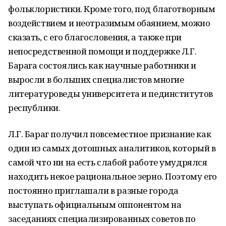
фольклористики. Кроме того, под благотворным
воздействием и неотразимым обаянием, можно
сказать, с его благословения, а также при
непосредственной помощи и под­держке Л.Г.
Барага состоялись как научные работники и
выросли в больших специалистов многие
литературоведы университета и пединститутов
республики.
Л.Г. Бараг получил повсеместное призна­ние как
один из самых дотошных аналитиков, который в
самой что ни на есть слабой работе умудрялся
находить некое рациональное зер­но. Поэтому его
постоянно приглашали в раз­ные города
выступать официальным оппонен­том на
заседаниях специализированных сове­тов по