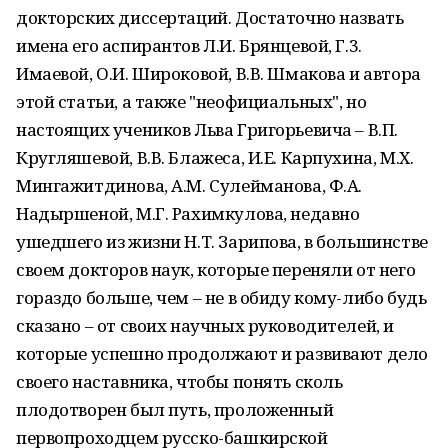
докторских диссертаций. Достаточно назвать
имена его аспирантов Л.И. Брянцевой, Г.3.
Имаевой, О.И. Широковой, В.В. Шмакова и автора
этой статьи, а также "неофициальных", но
настоящих учеников Льва Григорьевича – В.П.
Кругляшевой, В.В. Блажеса, И.Е. Карпухина, М.Х.
Мингажитдинова, А.М. Сулейманова, Ф.А.
Надыршеной, М.Г. Рахимкулова, недавно
ушедшего из жизни Н.Т. Зарипова, в большинстве
своем докторов наук, которые переняли от него
гораздо больше, чем – не в обиду кому-либо будь
сказано – от своих на­учных руководителей, и
которые успешно продолжают и развивают дело
своего настав­ника, чтобы понять сколь
плодотворен был путь, проложенный
первопроходцем русско-башкирской