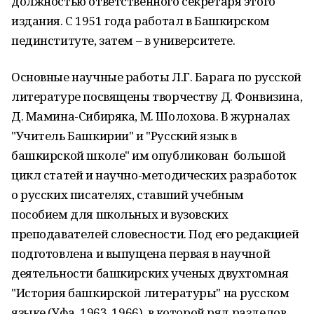
должностью ответственного секретаря этого
издания. С 1951 года работал в Башкирском
пединституте, затем – в университете.
Основные научные работы Л.Г. Барага по русской
литературе посвящены творчеству Д. Фонвизина,
Д. Мамина-Сибиряка, М. Шолохо­ва. В журналах
"Учитель Башкирии" и "Рус­ский язык в
башкирской школе" им опублико­ван большой
цикл статей и научно-методических разработок
о русских писателях, ставший учебным
пособием для школьных и вузовских
преподавателей словесности. Под его редакцией
подготовлена и выпущена первая в научной
деятельности башкирских ученых двух­томная
"История башкирской литературы" на русском
языке (Уфа, 1963, 1966), в которой ряд разделов