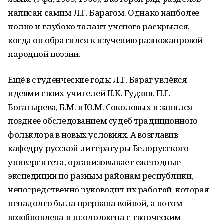
написан самим Л.Г. Барагом. Однако наиболее
полно и глубоко талант ученого рас­крылся,
когда он обратился к изучению раз­ножанровой
народной поэзии.
Ещё в студенческие годы Л.Г. Бараг ув­лёкся
идеями своих учителей Н.К. Гудзия, П.Г.
Богатырева, Б.М. и Ю.М. Соколовых и занялся
позднее обследованием судеб тради­ционного
фольклора в новых условиях. А воз­главив
кафедру русской литературы Белорус­ского
университета, организовывает еже­годные
экспедиции по разным районам рес­публики,
непосредственно руководит их рабо­той, которая
ненадолго была прервана войной, а потом
возобновлена и продолжена с творческим