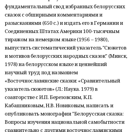
фундаментальный свод избранных бе­лорусских
сказок с обширными комментария­ми и
разысканиями (650 с.) и издать его в Германии и
Соединенных Штатах Америки 100-тысячным
тиражом на немецком язы­ке (1956 – 1980),
выпустить систематический указатель "Сюжетов
и мотивов белорусских народных сказок" (Минск,
1978) на бе­лорусском языке и ценнейший
научный труд под названием
«Восточнославянские сказки: «Срав­нительный
указатель сюжетов» (Л.: Наука. 1979) в
соавторстве с И.П. Березовским, К.П.
Кабашниковым, Н.В. Новиковым, написать и
опубликовать монографии "Белорусская сказ­ка:
Вопросы изучения национальной само­бытности
сравнительно с другими восточно­славянскими