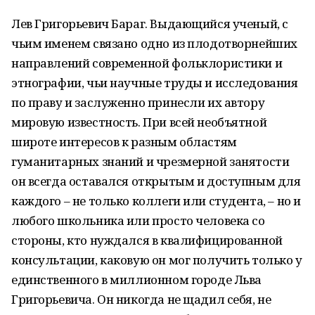
Лев Григорьевич Бараг. Выдающийся ученый, с
чьим именем связано одно из плодотворнейших
на­правлений современной фольклористики и
этнографии, чьи научные труды и исследова­ния
по праву и заслуженно принесли их ав­тору
мировую известность. При всей необъятной
широте интере­сов к разным областям
гуманитарных знаний и чрезмерной занятости
он всегда оставался от­крытым и доступным для
каждого – не только коллеги или студента, – но и
любого школь­ника или просто человека со
стороны, кто нуждался в квалифицированной
консульта­ции, каковую он мог получить только у
един­ственного в миллионном городе Льва
Григорь­евича. Он никогда не щадил себя, не