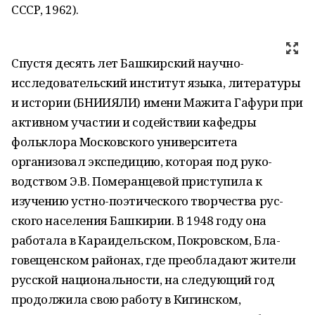
СССР, 1962).
Спустя десять лет Башкирский научно-
исследовательский институт языка, литерату­ры
и истории (БНИИЯЛИ) имени Мажита Гафури при
активном участии и содействии ка­федры
фольклора Московского университета
организовал экспедицию, которая под руко­
водством Э.В. Померанцевой приступила к
изучению устно-поэтического творчества рус­
ского населения Башкирии. В 1948 году она
работала в Караидельском, Покровском, Бла­
говещенском районах, где преобладают жите­ли
русской национальности, на следующий год
продолжила свою работу в Кигинском,