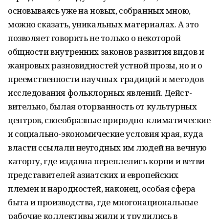
основываясь уже на новых, собранных мною,
можно сказать, уникальных материалах. А это
позволяет говорить не только о некоторой
общности внутренних законов развития видов и
жанро­вых разновидностей устной прозы, но и о
пре­емственности научных традиций и методов
исследования фольклорных явлений. Дейст­
вительно, былая оторванность от культурных
центров, своеобразные природно-климати­ческие
и социально-экономические условия края, куда
власти ссылали неугодных им лю­дей на вечную
каторгу, где издавна перепле­лись корни и ветви
представителей азиатских и европейских
племен и народностей, наконец, особая сфера
быта и производства, где много­национальные
рабочие коллективы жили и трудились в