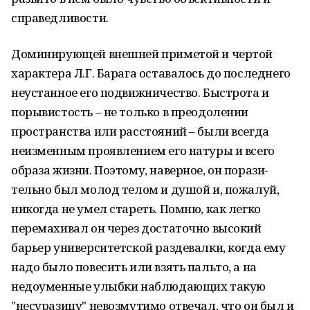
справедливости.
Доминирующей внешней приметой и чертой
характера Л.Г. Барага оставалось до последнего
неустанное его подвижничество. Быст­рота и
порывистость – не только в преодоле­нии
пространства или расстояний – были всегда
неизменным проявлением его натуры и всего
образа жизни. Поэтому, наверное, он порази­
тельно был молод телом и душой и, пожалуй,
никогда не умел стареть. Помню, как легко
перемахивал он через достаточно высо­кий
барьер университетской раздевалки, когда ему
надо было повесить или взять пальто, а на
недоуменные улыбки наблюдающих такую
"несуразицу" невозмутимо отвечал, что он был и