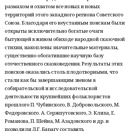
размахом и охватом все новых и новых
территорий этого западного региона Советского
Союза. Благодаря его неустанным поискам были
открыты исключительно богатые очаги
бытующей в живом обиходе народной сказочной
стихии, накоплены значительные материалы,
сущест­венно обогатившие научную базу
отечественного сказковедения. Результаты этих
поисков ока­зались столь плодотворными, что
стали как бы завершающим звеном в
собирательской и ис­следовательской
деятельности крупнейших фольклористов
прошлого П. Чубинского, В. Добровольского, М.
Федеровского. А. Сержпутовского, Э. Клиха, Е.
Романова, П. Шейна, М. Азадовского и др. и
позволили Л.Г. Барагу со­ставить