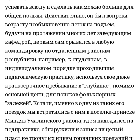
успевать всюду и сделать как можно больше для
общей пользы. Дейст­вительно, он был вопреки
возрасту не­обыкновенно легок на подъем,
будучи на про­тяжении многих лет заведующим
кафедрой, первым сам срывался в любую
командировку по отдаленным районам
республики, напри­мер, к студентам, в
индивидуальном порядке проходившим
педагогическую практику, ис­пользуя свое даже
краткосрочное пребывание в "глубинке", помимо
основной цели, для поис­ков фольклорных
"залежей". Кстати, именно в одну из таких его
поездок мы встретились с ним в поселке-прииске
Миндяк Учалинского района, где я находился на
педпрактике, обнаружили и записали целый
пласт не тро­нутых никем горняцких преданий и