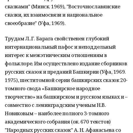
сказками" (Минск. 1969), "Вос­точнославянские
сказки, их взаимосвязи и на­циональное
своеобразие" (Уфа, 1969).
Трудам Л..Г. Барага свойственен глубо­кий
интернациональный пафос и неподдель­ный
интерес к межэтническим отношениям в
фольклоре. Им осуществлено издание сборни­ков
русских сказок и преданий Башкирии (Уфа, 1969.
1975), шеститомной серии башкир­ских сказок 20-
томного свода «Башкирское на­родное
творчество» на башкирском и русском языках и –
совместно с ленинградским ученым Н.В.
Новиковым – наиболее полного 3-томного
академического собрания (ок. 670 текстов)
"Народных русских сказок" А. Н. Афанасьева со