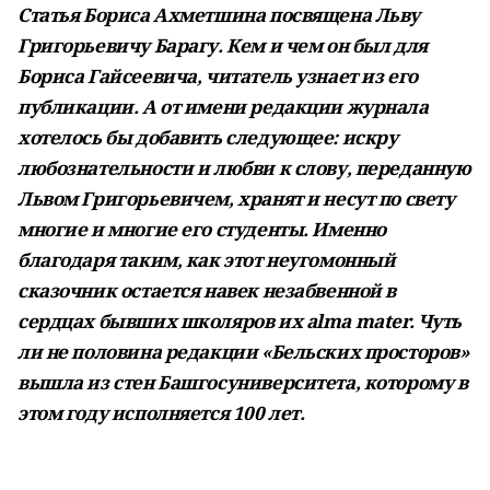
Статья Бориса Ахметшина посвящена Льву
Григорьевичу Барагу. Кем и чем он был для
Бориса Гайсеевича, читатель узнает из его
публикации. А от имени редакции журнала
хотелось бы добавить следующее: искру
любознательности и любви к слову, переданную
Львом Григорьевичем, хранят и несут по свету
многие и многие его студенты. Именно
благодаря таким, как этот неугомонный
сказочник остается навек незабвенной в
сердцах бывших школяров их
alma
mater
. Чуть
ли не половина редакции «Бельских просторов»
вышла из стен Башгосуниверситета, которому в
этом году исполняется 100 лет.