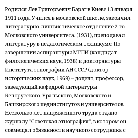
Родился Лев Григорьевич Бараг в Киеве 13 января
1911 года. Учился в московской школе, закончил
литературно-лингвис­тическое отделение 2-го
Московского универ­ситета. (1931), преподавал
литературу в пе­дагогическом техникуме. По
завершении ас­пирантуры МГПИ (кандидат
филологических наук, 1938) и докторантуры
Института этно­графии АН СССР (доктор
исторических наук, 1969) – доцент, профессор,
заведующий ка­федрой литературы
Белорусского, Уральско­го, Московского и
Башкирского пединститутов и университетов.
Несколько лет напряжен­ного труда отдано
журналу "Советская этно­графия", в котором он
совмещал обязанности научного сотрудника с