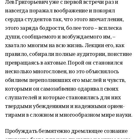
Лев Григорьевич уже с первой встречи раз и
навсе­гда поражал воображение и покорял
сердца студентов так, что этого впечатления,
этого заряда бод­рости, более того – всплеска
души, сообщаемого и возбуждаемого им, –
хватало многим на всю жизнь. Лекции его, как
пра­вило, собирали полные аудитории, поистине
превращаясь в актовые. Порой он становился
несколько многословен, но это объяснялось
обилием переполнявших его мыслей и чувств,
которыми он самозабвенно одаривал своих
слушателей и которые становились для них
твердыми убеждениями и надежными ориен­
тирами в сложном и многообразном мире науки.
Пробуждать безмятежно дремлющее сознание