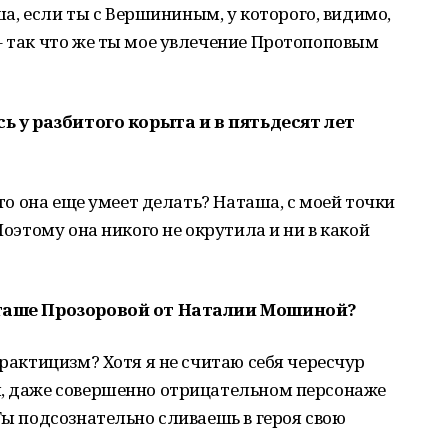
аша, если ты с Вершининым, у которого, видимо,
– так что же ты мое увлечение Протопоповым
сь у разбитого корыта и в пятьдесят лет
что она еще умеет делать? Наташа, с моей точки
Поэтому она никого не окрутила и ни в какой
Наташе Прозоровой от Наталии Мошиной?
практицизм? Хотя я не считаю себя чересчур
м, даже совершенно отрицательном персонаже
Ты подсознательно сливаешь в героя свою