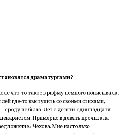
и становятся драматургами?
школе что-то такое в рифму немного пописывала,
ыслей где-то выступить со своими стихами,
 – сроду не было. Лет с десяти-одиннадцати
сценаристом. Примерно в девять прочитала
Предложение» Чехова. Мне настолько