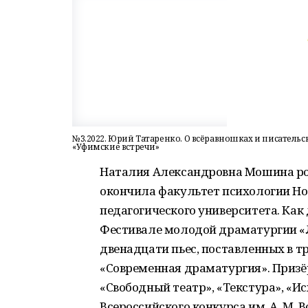
№3.2022. Юрий Татаренко. О всёравношках и писатель
«Уфимские встречи»
Наталия Александровна Мошина роди
окончила факультет психологии Но
педагогического университета. Как
Фестивале молодой драматургии «Л
двенадцати пьес, поставленных в 
«Современная драматургия». Призё
«Свободный театр», «Текстура», «Ис
Всероссийского конкурса им. А. М.