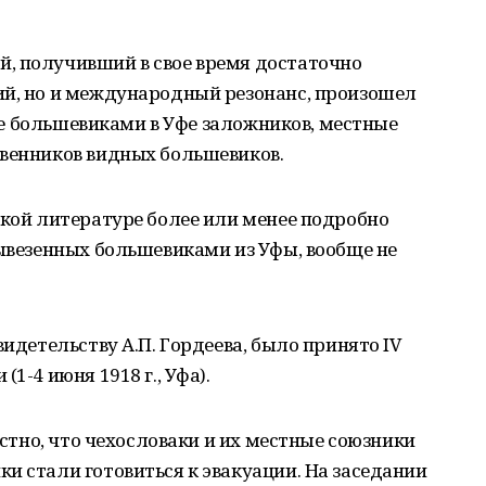
, получивший в свое время достаточно
ий, но и международный резонанс, произошел
ятие большевиками в Уфе заложников, местные
твенников видных большевиков.
ской литературе более или менее подробно
вывезенных большевиками из Уфы, вообще не
видетельству А.П. Гордеева, было принято IV
1-4 июня 1918 г., Уфа).
вестно, что чехословаки и их местные союзники
и стали готовиться к эвакуации. На заседании