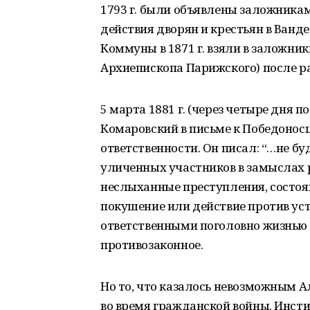
1793 г. были объявлены заложникам
действия дворян и крестьян в Ванд
Коммуны в 1871 г. взяли в заложник
Архиепископа Парижского) после р
5 марта 1881 г. (через четыре дня 
Комаровский в письме к Победонос
ответственности. Он писал: “…не б
уличенных участников в замыслах 
неслыханные преступления, состоящ
покушение или действие против уст
ответственными поголовно жизнью и
противозаконное.
Но то, что казалось невозможным А
во время гражданской войны. Инст