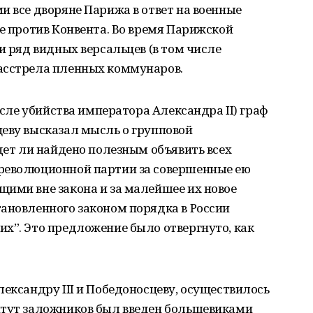
и все дворяне Парижа в ответ на военные
ее против Конвента. Во время Парижской
и ряд видных версальцев (в том числе
асстрела пленных коммунаров.
после убийства императора Александра II) граф
цеву высказал мысль о групповой
удет ли найдено полезным объявить всех
революционной партии за совершенные ею
ими вне закона и за малейшее их новое
ановленного законом порядка в России
х”. Это предложение было отвергнуто, как
лександру III и Победоносцеву, осуществилось
итут заложников был введен большевиками