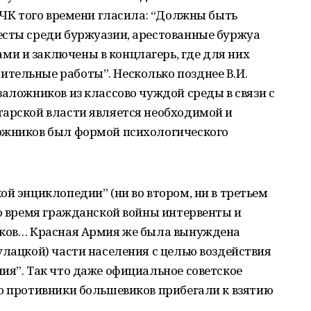
 ВЧК того времени гласила: “Должны быть
есты среди буржуазии, арестованные буржуа
и и заключены в концлагерь, где для них
тельные работы”. Несколько позднее В.И.
заложников из классово чуждой среды в связи с
тарской власти является необходимой и
ожников был формой психологического
ой энциклопедии” (ни во втором, ни в третьем
во время гражданской войны интервенты и
иков… Красная Армия же была вынуждена
улацкой) части населения с целью воздействия
ия”. Так что даже официальное советское
о противники большевиков прибегали к взятию