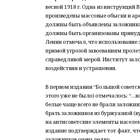
весной 1918 г. Одна из инструкций
произведены массовые обыски и ар
должны быть объявлены заложникам
должны быть организованы принуди
Ленин отмечал, что использование 
прямой угрозой завоеваниям проле
справедливой мерой. Институт зал
воздействия и устрашения.
В первом издании “Большой советск
этого уже не было) отмечалось: “…
белые чаще всего не брали заложн
брать заложников из буржуазной (к
на антисоветские элементы населен
издание подтверждает тот факт, чт
заложников очень редко.