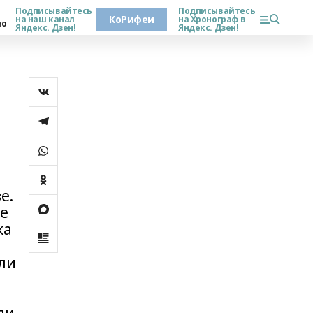
Подписывайтесь
Подписывайтесь
КоРифеи
на наш канал
на Хронограф в
но
Яндекс. Дзен!
Яндекс. Дзен!
е.
ые
ка
али