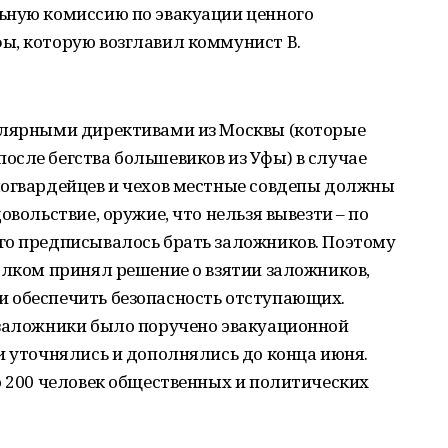
ьную комиссию по эвакуации ценного
ы, которую возглавил коммунист В.
улярными директивами из Москвы (которые
сле бегства большевиков из Уфы) в случае
логвардейцев и чехов местные совдепы должны
овольствие, оружие, что нельзя вывезти – по
го предписывалось брать заложников. Поэтому
олком принял решение о взятии заложников,
 обеспечить безопасность отступающих.
 заложники было поручено эвакуационной
и уточнялись и дополнялись до конца июня.
о 200 человек общественных и политических