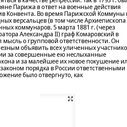
ься в качестве репрессий. Так в 1793 г. бы
яне Парижа в ответ на военные действия
тив Конвента. Во время Парижской Коммуны 
идных версальцев (в том числе Архиепископа
ных коммунаров. 5 марта 1881 г. (через
атора Александра II) граф Комаровский в
л мысль о групповой ответственности. Он
олезным объявить всех уличенных участник
ии за совершенные ею неслыханные
акона и за малейшее их новое покушение и
 законом порядка в России ответственными
ожение было отвергнуто, как