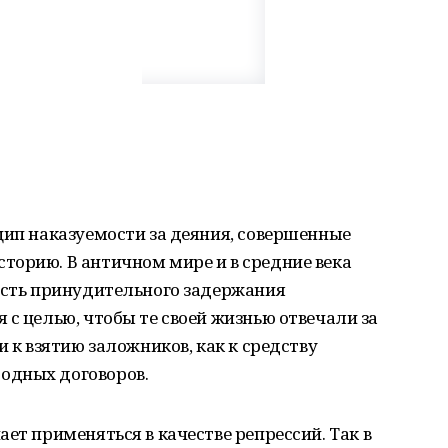
цип наказуемости за деяния, совершенные
торию. В античном мире и в средние века
 есть принудительного задержания
 с целью, чтобы те своей жизнью отвечали за
и к взятию заложников, как к средству
одных договоров.
ет применяться в качестве репрессий. Так в