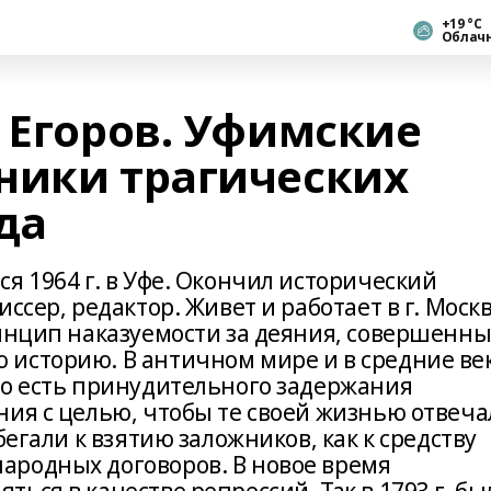
+19 °С
Облач
 Егоров. Уфимские
ники трагических
да
я 1964 г. в Уфе. Окончил исторический
ссер, редактор. Живет и работает в г. Москв
ринцип наказуемости за деяния, совершенн
историю. В античном мире и в средние ве
то есть принудительного задержания
ния с целью, чтобы те своей жизнью отвеч
бегали к взятию заложников, как к средству
ародных договоров. В новое время