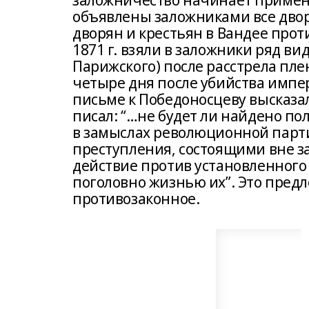
заложничество начинает применят
объявлены заложниками все двор
дворян и крестьян в Вандее про
1871 г. взяли в заложники ряд в
Парижского) после расстрела плен
четыре дня после убийства импер
письме к Победоносцеву высказа
писал: “…не будет ли найдено п
в замыслах революционной парт
преступления, состоящими вне з
действие против установленного
поголовно жизнью их”. Это предл
противозаконное.