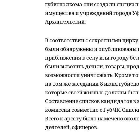
губисполкома они создали специал
имущества и учреждений города Уф
Архангельский.
В соответствии с секретными цирк
были обнаружены и опубликованы по
приближения к селу или городу бе
были вывозить деньги, товары, прод
возможности уничтожать. Кроме то
на том же заседании 8 июня губисп
которые своей жизнью должны были
Составление списков кандидатов в
комиссии совместно с ГубЧК. Списк
Всего к аресту было намечено окол
деятелей, офицеров.