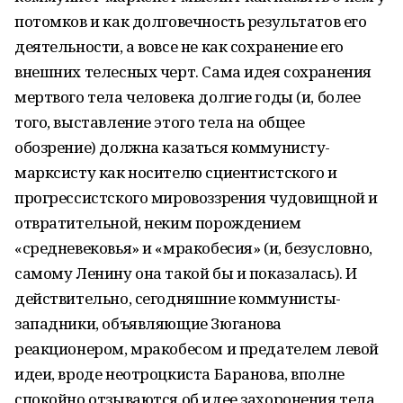
потомков и как долговечность результатов его
деятельности, а вовсе не как сохранение его
внешних телесных черт. Сама идея сохранения
мертвого тела человека долгие годы (и, более
того, выставление этого тела на общее
обозрение) должна казаться коммунисту-
марксисту как носителю сциентистского и
прогрессистского мировоззрения чудовищной и
отвратительной, неким порождением
«средневековья» и «мракобесия» (и, безусловно,
самому Ленину она такой бы и показалась). И
действительно, сегодняшние коммунисты-
западники, объявляющие Зюганова
реакционером, мракобесом и предателем левой
идеи, вроде неотроцкиста Баранова, вполне
спокойно отзываются об идее захоронения тела