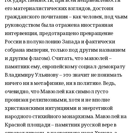
его материалистических взглядов, достоин
гражданского почитания – как человек, под чьим
руководством была отражена иностранная
интервенция, предотвращено превращение
России в полуколонию Запада и фактически
собрана империя, только под другим названием
и другим флагом). Считать, что мавзолей –
памятник ему, европейскому социал-демократу
Владимиру Ульянову – это значит не понимать
ничего ни в метафизике, ни в политике. Ведь,
очевидно, что Мавзолей как символ густо
пронизан религиозными, хотя и не вполне
христианскими интуициями и энергетикой
народного стихийного монархизма. Мавзолей на
Красной площади – памятник русской вере в
справедливость, в настоящего царя-Христа, а