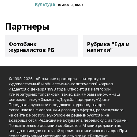
Культура
10 ИЮЛЯ , 06:07
Партнеры
Фотобанк
Рубрика "Еда и
журналистов РБ
напитки"
© 1998-2026, «Бельские просторы» - литературно-
художественный и общественно-политический журнал.
Издается с декабря 1998 года. Относится к категории
«литературных толстяков», таких, как «Новый мир», «Наш
современник», «Знамя», «Дружба народов», «Урал».
Передавая рукописи в редакцию журнала, авторы
соглашаются с условиями договора оферты, размещенного
на сайте
belprost.ru
. Рукописи не рецензируются и не
возвращаются. Редакция не вступает в переписку с авторами.
Положительное решение сообщается. Мнение редакции не
всегда совпадает с точкой зрения того или иного автора. При
перепечатывании материалов ссылка на «Бельские