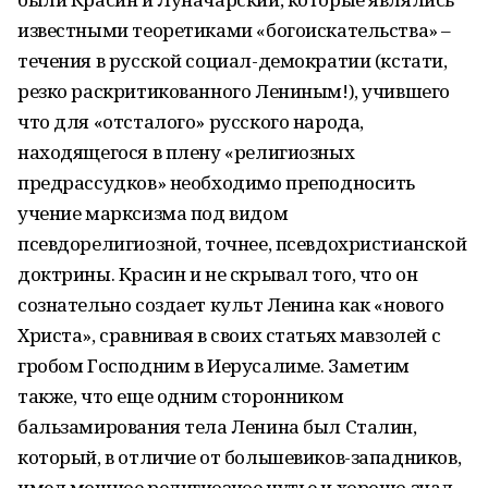
известными теоретиками «богоискательства» –
течения в русской социал-демократии (кстати,
резко раскритикованного Лениным!), учившего
что для «отсталого» русского народа,
находящегося в плену «религиозных
предрассудков» необходимо преподносить
учение марксизма под видом
псевдорелигиозной, точнее, псевдохристианской
доктрины. Красин и не скрывал того, что он
сознательно создает культ Ленина как «нового
Христа», сравнивая в своих статьях мавзолей с
гробом Господним в Иерусалиме. Заметим
также, что еще одним сторонником
бальзамирования тела Ленина был Сталин,
который, в отличие от большевиков-западников,
имел мощное религиозное чутье и хорошо знал