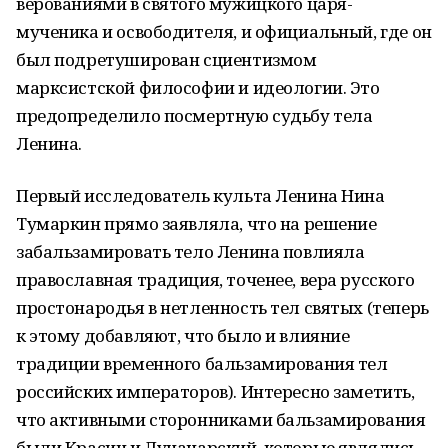
верованиями в святого мужицкого царя-
мученика и освободителя, и официальный, где он
был подретуширован сциентизмом
марксистской философии и идеологии. Это
предопределило посмертную судьбу тела
Ленина.
Первый исследователь культа Ленина Нина
Тумаркин прямо заявляла, что на решение
забальзамировать тело Ленина повлияла
православная традиция, точенее, вера русского
простонародья в нетленность тел святых (теперь
к этому добавляют, что было и влияние
традиции временного бальзамирования тел
российских императоров). Интересно заметить,
что активными сторонниками бальзамирования
были Красин и Луначарский, которые являлись