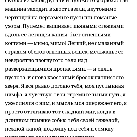
свалка из касок, ругани и пулеметов) брюхастая
машина заходит в хвост газели, неутомимо
чертящей на пергаменте пустыни ломаные
узоры. Пулемет вышивает пьяными стежками
вдоль ее летящей канвы, бьет огненными
когтями — мимо, мимо! Легкий, не смазанный
страхом обскок огненных вешек, мельканье ее
невероятно изогнутого тела над
разверзающимися пропастями, — и опять
пустота, и снова хвостатый бросок пятнистого
зверя. Я вся равно догоню тебя, моя пустынная
нимфа, я чувствую твой стремительный путь, я
уже слился с ним, и мысль моя опережает его, я
просто оттягиваю тот сладкий миг, когда в
длинном прыжке собью тебя своей тяжелой,
нежной лапой, подомну под себя и сомкну