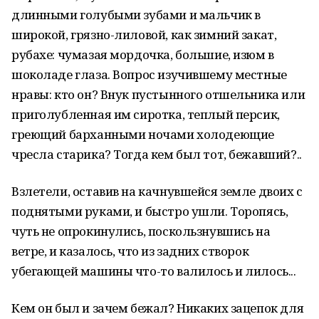
длинными голубыми зубами и мальчик в
широкой, грязно-лиловой, как зимний закат,
рубахе: чумазая мордочка, большие, изюм в
шоколаде глаза. Вопрос изучившему местные
нравы: кто он? Внук пустынного отшельника или
приголубленная им сиротка, теплый персик,
греющий барханными ночами холодеющие
чресла старика? Тогда кем был тот, бежавший?..
Взлетели, оставив на качнувшейся земле двоих с
поднятыми руками, и быстро ушли. Торопясь,
чуть не опрокинулись, поскользнувшись на
ветре, и казалось, что из задних створок
убегающей машины что-то валилось и лилось...
Кем он был и зачем бежал? Никаких зацепок для