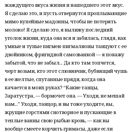
жаждущего вкуса жизни и нашедшего этот вкус.
Я сделаю это, и пусть отвернутся проплывающие
мимо купейные мадонны, чтобы не потерять
молоко! Я сделаю это, я вылижу последний
уголок жизни, куда она вся и забилась, глядя, как
умные и тупые пигмеи-пигмалионы танцуют с ее
двойником, фригидной самозванкой — я покажу
забытой, что не забыл... Да кто там топчется,
черт возьми, кто этот слюнявчик, бубнящий чушь
в ее желтые, спутанные пряди, когда она
качается в моих руках? “Какие танцы,
Заратустра, — бормочет она. — Уходи, не мешай
нам...” Уходи, танцор, и вы тоже уходите, вы,
жрущие горстями снотворное и пускающие в
теплые ванны свою рыбью кровь, — как вы
вообще смеете корчить гримасы, даже если