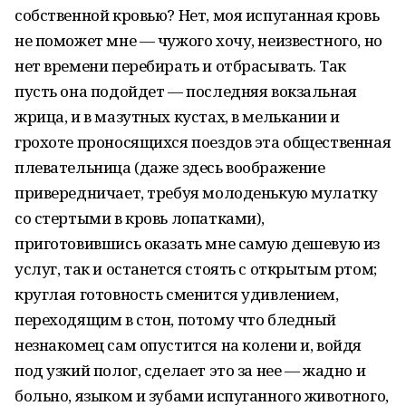
собственной кровью? Нет, моя испуганная кровь
не поможет мне — чужого хочу, неизвестного, но
нет времени перебирать и отбрасывать. Так
пусть она подойдет — последняя вокзальная
жрица, и в мазутных кустах, в мелькании и
грохоте проносящихся поездов эта общественная
плевательница (даже здесь воображение
привередничает, требуя молоденькую мулатку
со стертыми в кровь лопатками),
приготовившись оказать мне самую дешевую из
услуг, так и останется стоять с открытым ртом;
круглая готовность сменится удивлением,
переходящим в стон, потому что бледный
незнакомец сам опустится на колени и, войдя
под узкий полог, сделает это за нее — жадно и
больно, языком и зубами испуганного животного,