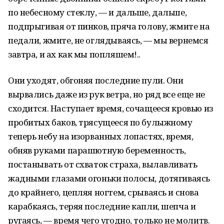
по небесному стеклу, — и дальше, дальше,
подпрыгивая от пинков, пряча голову, жмите на
педали, жмите, не оглядываясь, — мы вернемся
завтра, и ах как мы попляшем!..
Они уходят, обгоняя последние пули. Они
вырвались даже из рук ветра, но ряд все еще не
сходится. Наступает время, сочащееся кровью из
пробитых баков, трясущееся по булыжному
теперь небу на изорванных лопастях, время,
обняв руками парашютную беременность,
постанывать от схваток страха, вылавливать
жадными глазами огоньки полосы, дотягиваясь
до крайнего, цепляя ногтем, срываясь и снова
карабкаясь, теряя последние капли, шепча и
ругаясь, — время чего угодно, только не молитв.