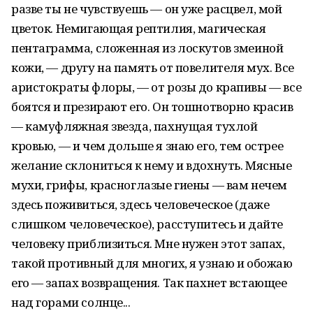
разве ты не чувствуешь — он уже расцвел, мой
цветок. Немигающая рептилия, магическая
пентаграмма, сложенная из лоскутов змеиной
кожи, — другу на память от повелителя мух. Все
аристократы флоры, — от розы до крапивы — все
боятся и презирают его. Он тошнотворно красив
— камуфляжная звезда, пахнущая тухлой
кровью, — и чем дольше я знаю его, тем острее
желание склониться к нему и вдохнуть. Мясные
мухи, грифы, красноглазые гиены — вам нечем
здесь поживиться, здесь человеческое (даже
слишком человеческое), расступитесь и дайте
человеку приблизиться. Мне нужен этот запах,
такой противный для многих, я узнаю и обожаю
его — запах возвращения. Так пахнет встающее
над горами солнце...