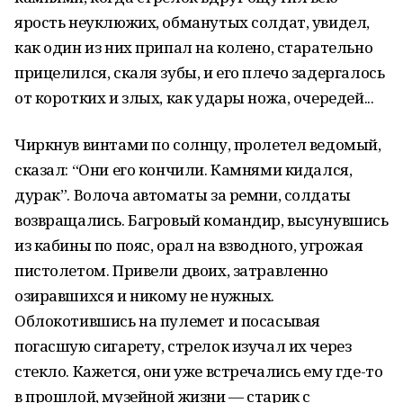
ярость неуклюжих, обманутых солдат, увидел,
как один из них припал на колено, старательно
прицелился, скаля зубы, и его плечо задергалось
от коротких и злых, как удары ножа, очередей...
Чиркнув винтами по солнцу, пролетел ведомый,
сказал: “Они его кончили. Камнями кидался,
дурак”. Волоча автоматы за ремни, солдаты
возвращались. Багровый командир, высунувшись
из кабины по пояс, орал на взводного, угрожая
пистолетом. Привели двоих, затравленно
озиравшихся и никому не нужных.
Облокотившись на пулемет и посасывая
погасшую сигарету, стрелок изучал их через
стекло. Кажется, они уже встречались ему где-то
в прошлой, музейной жизни — старик с