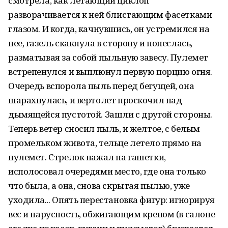
смотрела, как летающий циклоп
разворачивается к ней блистающим фасетками
глазом. И когда, качнувшись, он устремился на
нее, газель скакнула в сторону и понеслась,
разматывая за собой пыльную завесу. Пулемет
встрепенулся и выплюнул первую порцию огня.
Очередь вспорола пыль перед бегущей, она
шарахнулась, и вертолет проскочил над
дымящейся пустотой. Зашли с другой стороны.
Теперь ветер сносил пыль, и желтое, с белым
промельком живота, тельце летело прямо на
пулемет. Стрелок нажал на гашетки,
исполосовал очередями место, где она только
что была, а она, снова скрытая пылью, уже
уходила... Опять перестановка фигур: игнорируя
вес и парусность, обжигающим креном (в салоне