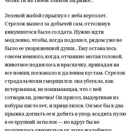
челюсти на твоем тонком загривке...
Зеленой жабой спрыгнул с неба вертолет.
Стрелок вышел за добычей сам, оттолкнув
кинувшегося было солдата. Нужно идти
медленно, чтобы, когда подошел, рядом уже не
было ее укоризненной души... Ему оставалось
совсем немного, когда, отчаянно мотая головой,
животное поднялось и враскачку, припадая на
все ножки, поскакало к далеким кустам. Стрелок
страдальчески сморщился: она убегала, как
истерзанная, не понимающая, что с ней
сотворили, девочка! Он присел, выдергивая из
кобуры пистолет, и прицелился. Он мог бы в два
прыжка догнать ее и добить в упор, всадить пулю
в ее хрупкий затылок — но вдруг бы не
получилось увернуться от этого жалобного