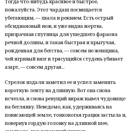
Тогда что-нибудь красивое и быстрое,
пожалуйста. Этот чардаш посвящается
убегающим, — хвала и реквием. Есть острый
обсидиановый нож, и уже видна жертва,
призрачная спутница для ушедшего фараона
речной долины, и такая быстрая и прыгучая,
рожденная для бегства, — совсем не женщина,
чей игривый визг и трясущийся студень убивает
азарт, — совсем другая...
Стрелок издали заметил ее и успел заменить
короткую ленту на длинную. Вот она снова
исчезла, и снова ревущий вираж вывел чудовище
на беглянку. Неведомо, как, удерживаясь на
повисающей земле, тонконогая грация застыла и,
повернув гордую головку на длинной шее,