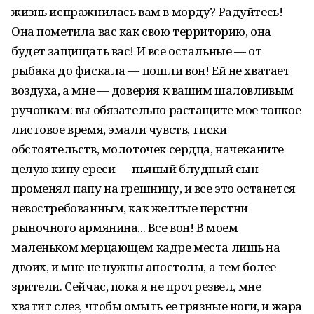
жизнь испражнилась вам в морду? Радуйтесь!
Она пометила вас как свою территорию, она
будет защищать вас! И все остальные — от
рыбака до фискала — пошли вон! Ей не хватает
воздуха, а мне — доверия к вашим шаловливым
ручонкам: вы обязательно растащите мое тонкое
листовое время, эмали чувств, тиски
обстоятельств, молоточек сердца, начеканите
целую кипу ереси — пьяный блудный сын
променял папу на грешницу, и все это останется
невостребованным, как желтые перстни
рыночного армянина... Все вон! В моем
маленьком мерцающем кадре места лишь на
двоих, и мне не нужны апостолы, а тем более
зрители. Сейчас, пока я не протрезвел, мне
хватит слез, чтобы омыть ее грязные ноги, и жара