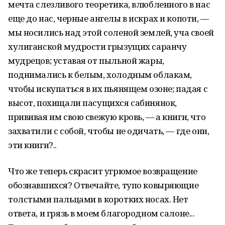
мечта слезливого теоретика, влюбленного в нас
еще до нас, черные ангелы в искрах и копоти, —
мы носились над этой соленой землей, уча своей
хулиганской мудрости грызущих саранчу
мудрецов; уставая от пыльной жары,
поднимались к белым, холодным облакам,
чтобы искупаться в их пьянящем озоне; падая с
высот, похищали пасущихся сабинянок,
прививая им свою свежую кровь, — а книги, что
захватили с собой, чтобы не одичать, — где они,
эти книги?..
Что же теперь скрасит угрюмое возвращение
обознавшихся? Отвечайте, тупо ковыряющие
толстыми пальцами в коротких носах. Нет
ответа, и грязь в моем благородном салоне...