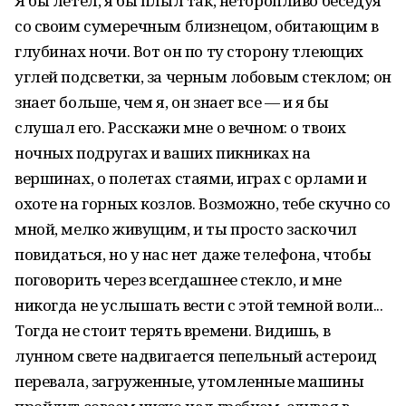
Я бы летел, я бы плыл так, неторопливо беседуя
со своим сумеречным близнецом, обитающим в
глубинах ночи. Вот он по ту сторону тлеющих
углей подсветки, за черным лобовым стеклом; он
знает больше, чем я, он знает все — и я бы
слушал его. Расскажи мне о вечном: о твоих
ночных подругах и ваших пикниках на
вершинах, о полетах стаями, играх с орлами и
охоте на горных козлов. Возможно, тебе скучно со
мной, мелко живущим, и ты просто заскочил
повидаться, но у нас нет даже телефона, чтобы
поговорить через всегдашнее стекло, и мне
никогда не услышать вести с этой темной воли...
Тогда не стоит терять времени. Видишь, в
лунном свете надвигается пепельный астероид
перевала, загруженные, утомленные машины