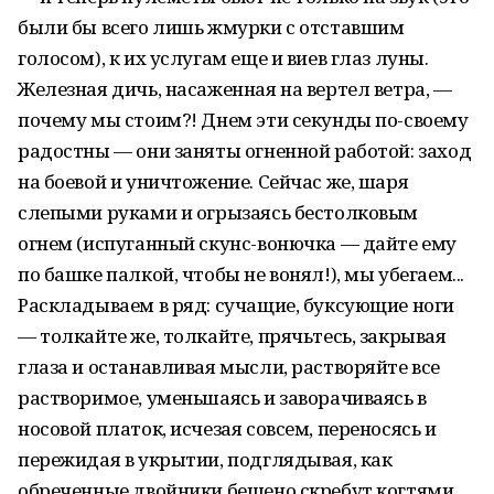
были бы всего лишь жмурки с отставшим
голосом), к их услугам еще и виев глаз луны.
Железная дичь, насаженная на вертел ветра, —
почему мы стоим?! Днем эти секунды по-своему
радостны — они заняты огненной работой: заход
на боевой и уничтожение. Сейчас же, шаря
слепыми руками и огрызаясь бестолковым
огнем (испуганный скунс-вонючка — дайте ему
по башке палкой, чтобы не вонял!), мы убегаем...
Раскладываем в ряд: сучащие, буксующие ноги
— толкайте же, толкайте, прячьтесь, закрывая
глаза и останавливая мысли, растворяйте все
растворимое, уменьшаясь и заворачиваясь в
носовой платок, исчезая совсем, переносясь и
пережидая в укрытии, подглядывая, как
обреченные двойники бешено скребут когтями