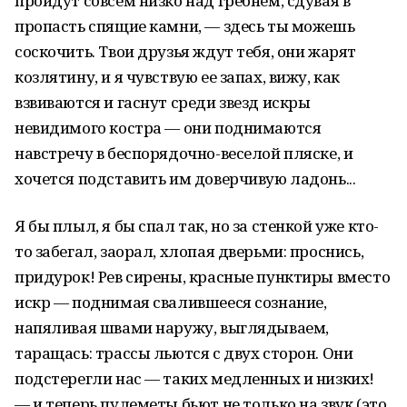
пройдут совсем низко над гребнем, сдувая в
пропасть спящие камни, — здесь ты можешь
соскочить. Твои друзья ждут тебя, они жарят
козлятину, и я чувствую ее запах, вижу, как
взвиваются и гаснут среди звезд искры
невидимого костра — они поднимаются
навстречу в беспорядочно-веселой пляске, и
хочется подставить им доверчивую ладонь...
Я бы плыл, я бы спал так, но за стенкой уже кто-
то забегал, заорал, хлопая дверьми: проснись,
придурок! Рев сирены, красные пунктиры вместо
искр — поднимая свалившееся сознание,
напяливая швами наружу, выглядываем,
таращась: трассы льются с двух сторон. Они
подстерегли нас — таких медленных и низких!
— и теперь пулеметы бьют не только на звук (это