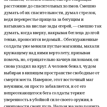
расстояние до спасительных холмов. Смешно
думать об их спасительности, думал стрелок,
ведя перекрестье прицела за бегущим и
натыкаясь на вислые зады егерей, — смешно так
думать, когда вверху, накрывая беглеца долгой
тенью, проносится ведомый... Обескураженные
солдаты уже меняли пустые магазины, махали
кружащему над ними вертолету, призывая
помочь, но, отрицательно качнув пилонами, он
снова уходил на круг. А человек бежал, чудом
выбирая в кипящем пространстве свободные от
смерти места. Наверное, этот восточный маг
неуязвим, он просто забавляется, и от его
непресекающегося бега солдаты теряют
уверенность в убойной силе своего оружия, в
свинцовости своих пуль. Нельзя же заподозрить