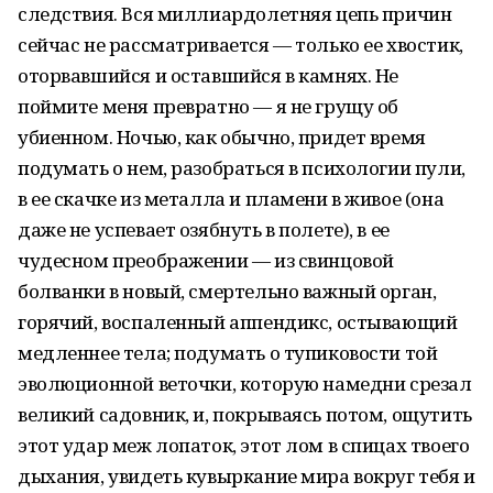
следствия. Вся миллиардолетняя цепь причин
сейчас не рассматривается — только ее хвостик,
оторвавшийся и оставшийся в камнях. Не
поймите меня превратно — я не грущу об
убиенном. Ночью, как обычно, придет время
подумать о нем, разобраться в психологии пули,
в ее скачке из металла и пламени в живое (она
даже не успевает озябнуть в полете), в ее
чудесном преображении — из свинцовой
болванки в новый, смертельно важный орган,
горячий, воспаленный аппендикс, остывающий
медленнее тела; подумать о тупиковости той
эволюционной веточки, которую намедни срезал
великий садовник, и, покрываясь потом, ощутить
этот удар меж лопаток, этот лом в спицах твоего
дыхания, увидеть кувыркание мира вокруг тебя и