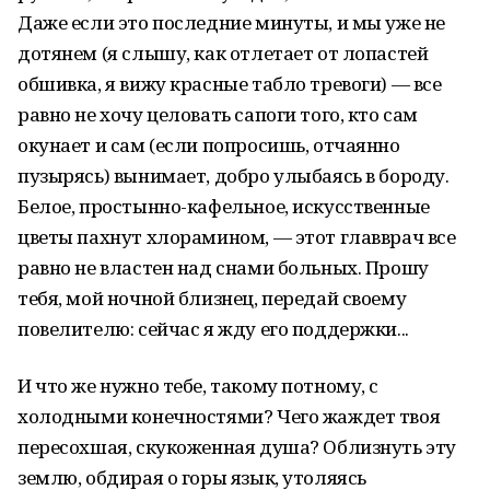
Даже если это последние минуты, и мы уже не
дотянем (я слышу, как отлетает от лопастей
обшивка, я вижу красные табло тревоги) — все
равно не хочу целовать сапоги того, кто сам
окунает и сам (если попросишь, отчаянно
пузырясь) вынимает, добро улыбаясь в бороду.
Белое, простынно-кафельное, искусственные
цветы пахнут хлорамином, — этот главврач все
равно не властен над снами больных. Прошу
тебя, мой ночной близнец, передай своему
повелителю: сейчас я жду его поддержки...
И что же нужно тебе, такому потному, с
холодными конечностями? Чего жаждет твоя
пересохшая, скукоженная душа? Облизнуть эту
землю, обдирая о горы язык, утоляясь