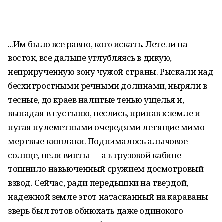
...Им было все равно, кого искать. Летели на
восток, все дальше углубляясь в дикую,
неприрученную зону чужой страны. Рыскали над
бесхитростными речными долинами, ныряли в
тесные, до краев налитые тенью ущелья и,
выпадая в пустыню, неслись, припав к земле и
пугая пулеметными очередями летящие мимо
мертвые кишлаки. Поднималось алычовое
солнце, пели винты — а в грузовой кабине
тошнило навьюченный оружием досмотровый
взвод. Сейчас, ради передышки на твердой,
надежной земле этот натасканный на караваны
зверь был готов обнюхать даже одинокого