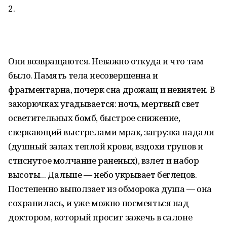
2.
Они возвращаются. Неважно откуда и что там
было. Память тела несовершенна и
фрагментарна, почерк сна дрожащ и невнятен. В
закорючках угадывается: ночь, мертвый свет
осветительных бомб, быстрое снижение,
сверкающий выстрелами мрак, загрузка падали
(душный запах теплой крови, вздохи трупов и
стиснутое молчание раненых), взлет и набор
высоты... Дальше — небо укрывает беглецов.
Постепенно выползает из обморока душа — она
сохранилась, и уже можно посмеяться над
доктором, который просит зажечь в салоне