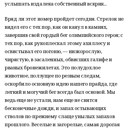
услышать издалека собственный вскрик...
Вряд ли этот номер пройдет сегодня. Стрелок не
видел его с тех пор, как он канул в камнях,
завершив свой гордый бег олимпийского героя; с
тех пор, как рукоплескал этому ахиллесу и
освистывал его погоню, — низкорослую,
чирястую, в засаленных, обвисших галифе и
рваных бронежилетах. Это полудохлое
животное, ползущее по резвым следам,
оскорбило основную идею нашего прайда, где
легкий и могучий бег всегда был основой. Мы
ведь еще не устали, нам еще не снятся
бесконечные дожди, и запах остывающих
стволов по-прежнему слаще унылых запахов
прошлого. Веселые и загорелые, самая дорогая