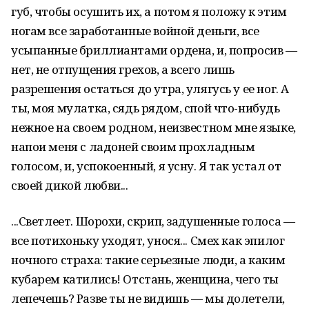
губ, чтобы осушить их, а потом я положу к этим
ногам все заработанные войной деньги, все
усыпанные бриллиантами ордена, и, попросив —
нет, не отпущения грехов, а всего лишь
разрешения остаться до утра, улягусь у ее ног. А
ты, моя мулатка, сядь рядом, спой что-нибудь
нежное на своем родном, неизвестном мне языке,
напои меня с ладоней своим прохладным
голосом, и, успокоенный, я усну. Я так устал от
своей дикой любви...
...Светлеет. Шорохи, скрип, задушенные голоса —
все потихоньку уходят, унося... Смех как эпилог
ночного страха: такие серьезные люди, а каким
кубарем катились! Отстань, женщина, чего ты
лепечешь? Разве ты не видишь — мы долетели,