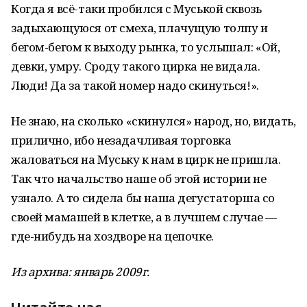
Когда я всё-таки пробился с Муськой сквозь
задыхающуюся от смеха, плачущую толпу и
бегом-бегом к выходу рынка, то услышал: «Ой,
девки, умру. Сроду такого цирка не видала.
Люди! Да за такой номер надо скинуться!».
Не знаю, на сколько «скинулся» народ, но, видать,
прилично, ибо незадачливая торговка
жаловаться на Муську к нам в цирк не пришла.
Так что начальство наше об этой истории не
узнало. А то сидела бы наша дегустаторша со
своей мамашей в клетке, а в лучшем случае —
где-нибудь на хоздворе на цепочке.
Из архива: январь 2009г.