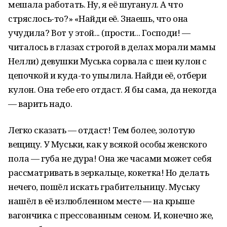
мешала работать. Ну, я её шуганул. А что
стряслось-то?» «Найди её. Знаешь, что она
учудила? Вот у этой... (прости... Господи! —
читалось в глазах строгой в делах морали мамы
Нелли) девушки Муська сорвала с шеи кулон с
цепочкой и куда-то упылила. Найди её, отбери
кулон. Она тебе его отдаст. Я бы сама, да некогда
— варить надо.
Легко сказать — отдаст! Тем более, золотую
вещицу. У Муськи, как у всякой особы женского
пола — губа не дура! Она же часами может себя
рассматривать в зеркальце, кокетка! Но делать
нечего, пошёл искать грабительницу. Муську
нашёл в её излюбленном месте — на крыше
вагончика с прессованным сеном. И, конечно же,