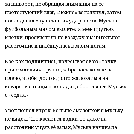
за шиворот, не обращая внимания на её
протестующий визг, «нежно» встряхнул, затем
последовал «пушечный» удар ногой. Муська
футбольным мячом вылетела меж прутьев
клетки, просвистела по воздуху значительное
расстояние и шлёпнулась к моим ногам.
Кое-как поднявшись, почёсывая свою «точку
приземления», кряхтя, забралась ко мне на
плечо, чтобы долго-долго жаловаться на
коварство птицы-«лошади», сбросившей Муську
с «седла».
Урок пошёл впрок. Больше амазонкой я Муську
не видел. Что касается водки, то даже на
расстоянии учуяв её запах, Муська начинала