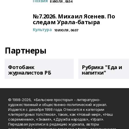
Поэзия
8 ИЮЛЯ , 06:54
№7.2026. Михаил Ясенев. По
следам Урала-батыра
Культура
10 ИЮЛЯ , 06:07
Партнеры
Фотобанк
Рубрика "Еда и
журналистов РБ
напитки"
© 1998-2026, «Бельские просторы» - литературно-
художественный и общественно-политический журнал.
Издается с декабря 1998 года. Относится к категории
«литературных толстяков», таких, как «Новый мир», «Наш
современник», «Знамя», «Дружба народов», «Урал».
Передавая рукописи в редакцию журнала, авторы