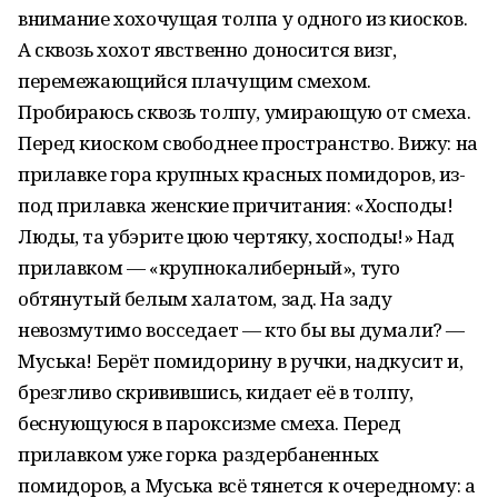
внимание хохочущая толпа у одного из киосков.
А сквозь хохот явственно доносится визг,
перемежающийся плачущим смехом.
Пробираюсь сквозь толпу, умирающую от смеха.
Перед киоском свободнее пространство. Вижу: на
прилавке гора крупных красных помидоров, из-
под прилавка женские причитания: «Хосподы!
Люды, та убэрите цюю чертяку, хосподы!» Над
прилавком — «крупнокалиберный», туго
обтянутый белым халатом, зад. На заду
невозмутимо восседает — кто бы вы думали? —
Муська! Берёт помидорину в ручки, надкусит и,
брезгливо скривившись, кидает её в толпу,
беснующуюся в пароксизме смеха. Перед
прилавком уже горка раздербаненных
помидоров, а Муська всё тянется к очередному: а