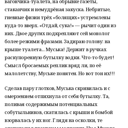
вагончика-туалета, на обрывке газеты,
стаканчик и немудрёная закуска. Небритые,
гневные физии трёх «болящих» устремлены
куда-то вверх. «Отдай, сука!» — рычит один из
них. Двое других подкрепляют сей монолог
более резкими фразами. Задираю голову: на
крыше туалета... Муська! Держит в ручках
раскупоренную бутылку водки. Что-то будет!
Смысл бросаемых реплик вряд ли, по её
малолетству, Муське понятен. Но вот тон их!!!
Сделав пару глотков, Муська скривилась и с
омерзением отпихнула от себя бутылку. Та,
поливая содержимым потенциальных
собутыльников, скатилась с крыши и бомбой
взорвалась у их ног. Глядя на осколки, те