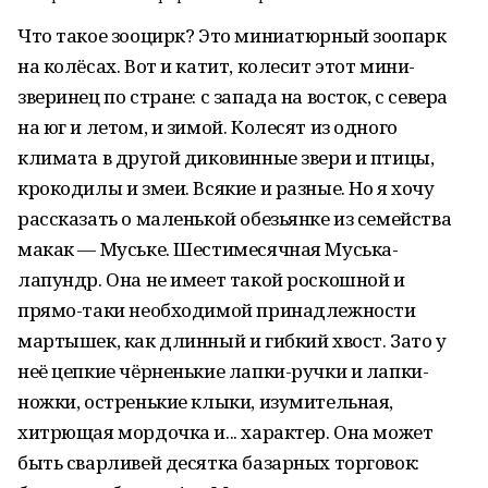
Что такое зооцирк? Это миниатюрный зоопарк
на колёсах. Вот и катит, колесит этот мини-
зверинец по стране: с запада на восток, с севера
на юг и летом, и зимой. Колесят из одного
климата в другой диковинные звери и птицы,
крокодилы и змеи. Всякие и разные. Но я хочу
рассказать о маленькой обезьянке из семейства
макак — Муське. Шестимесячная Муська-
лапундр. Она не имеет такой роскошной и
прямо-таки необходимой принадлежности
мартышек, как длинный и гибкий хвост. Зато у
неё цепкие чёрненькие лапки-ручки и лапки-
ножки, остренькие клыки, изумительная,
хитрющая мордочка и... характер. Она может
быть сварливей десятка базарных торговок: