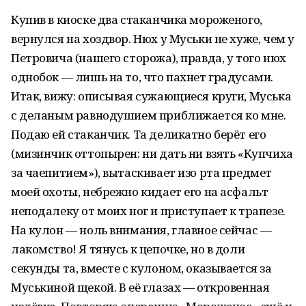
Купив в киоске два стаканчика мороженого,
вернулся на хоздвор. Нюх у Муськи не хуже, чем у
Петровича (нашего сторожа), правда, у того нюх
однобок — лишь на то, что пахнет градусами.
Итак, вижу: описывая сужающиеся круги, Муська
с деланым равнодушием приближается ко мне.
Подаю ей стаканчик. Та деликатно берёт его
(мизинчик оттопырен: ни дать ни взять «Купчиха
за чаепитием»), вытаскивает изо рта предмет
моей охоты, небрежно кидает его на асфальт
неподалеку от моих ног и приступает к трапезе.
На кулон — ноль внимания, главное сейчас —
лакомство! Я тянусь к цепочке, но в доли
секунды та, вместе с кулоном, оказывается за
Муськиной щекой. В её глазах — откровенная