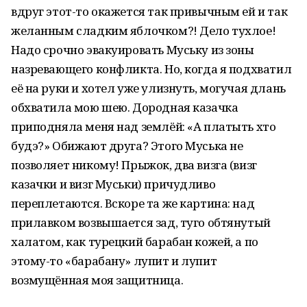
вдруг этот-то окажется так привычным ей и так
желанным сладким яблочком?! Дело тухлое!
Надо срочно эвакуировать Муську из зоны
назревающего конфликта. Но, когда я подхватил
её на руки и хотел уже улизнуть, могучая длань
обхватила мою шею. Дородная казачка
приподняла меня над землёй: «А платыть хто
будэ?» Обижают друга? Этого Муська не
позволяет никому! Прыжок, два визга (визг
казачки и визг Муськи) причудливо
переплетаются. Вскоре та же картина: над
прилавком возвышается зад, туго обтянутый
халатом, как турецкий барабан кожей, а по
этому-то «барабану» лупит и лупит
возмущённая моя защитница.