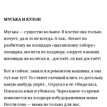
МУСЬКА И КУЛОН
Муська — существо вольное. В клетке она только
ночует, да и то не всегда. А так... бегает по
разбитому на площади «цыганскому табору»
зооцирка, носится по хоздвору, озорует в наших
жилищах на колёсах и... достаёт, ох как достаёт!
Вот и сейчас: занялся я ремонтом машины, а она
тут как тут! То стянет гаечный ключ, то детальку
какую-нибудь упрёт... Отругал я её. Обиделась.
Показала язык и убежала. Через какое-то время
появляется на хоздворе взбудораженная мама
Нелля (она — мама не только для нас,