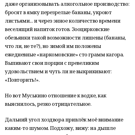
даже организовывать алкогольное производство:
бросят в ямку перезрелые бананы, укроют
листьями... и через энное количество времени
веселящий напиток готов. Зооцирковские
обезьянки такой возможности лишены (бананы,
что ли, не те?), но зимой им положены
ежедневные «наркомовские» сто грамм кагора.
Выпивают свои порции с превеликим
удовольствием и чуть ли не выкрикивают:
«Повторить!».
Но вот Муськино отношение к водке, как
выяснилось, резко отрицательное.
Дальний угол хоздвора привлёк моё внимание
каким-то шумом. Подхожу, вижу: на дышле