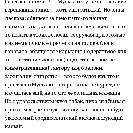
берегись обидчик! — Муська изругает его в таких
верещащих тонах — хоть уши затыкай! Но она и
ласкова: обнимет за шею и что-то начнёт
ворковать на ухо, или, сидя на плече, начнёт что-
то искать в твоих волосах, сооружая при этом из
них немыслимые причёски на голове. Она и
воровата: обыщет все карманы. Содержимое, как-
то: блестящие монетки (но достоинством не
ниже гривенника!), авторучки, брелоки,
зажигалки, сигареты — всё это будет изъято и
присвоено Муськой. Сигареты она не курит, не
научилась ещё, не то что её солидная мамаша!
Но с удовольствием жуёт табак, лихо сплёвывая
при этом коричневую жвачку, как какой-нибудь
уважаемый среднеазиатский аксакал, жующий
насвай.