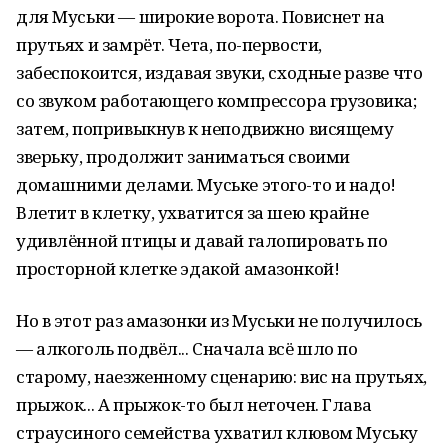
для Муськи — широкие ворота. Повиснет на
прутьях и замрёт. Чета, по-первости,
забеспокоится, издавая звуки, сходные разве что
со звуком работающего компрессора грузовика;
затем, попривыкнув к неподвижно висящему
зверьку, продолжит заниматься своими
домашними делами. Муське этого-то и надо!
Влетит в клетку, ухватится за шею крайне
удивлённой птицы и давай галопировать по
просторной клетке эдакой амазонкой!
Но в этот раз амазонки из Муськи не получилось
— алкоголь подвёл... Сначала всё шло по
старому, наезженному сценарию: вис на прутьях,
прыжок... А прыжок-то был неточен. Глава
страусиного семейства ухватил клювом Муську