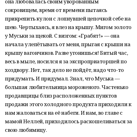
она любовалась своим уворованным
сокровищем, время от времени пытаясь
прикрепить кулон с лопнувшей цепочкой себе на
шею. Чертыхаясь, я влез на крышу. Мигом золото
у Муськи за щекой. С визгом: «Грабят!» — она
начала улепётывать от меня, прыгая с крыши на
крышу вагончиков. Разве угонишься! Битый час,
весь в мыле, носился я за экспроприаторшей по
хоздвору. Нет, так дело не пойдёт, надо что-то
придумать. И придумал. Знал, что Муська —
большая любительница мороженого. Частенько
продавщицы близ расположенных пунктов
продажи этого холодного продукта приходили к
нам жаловаться на её набеги. И нам, во главе с
мамой Неллей, приходилось раскошеливаться за
свою любимицу.