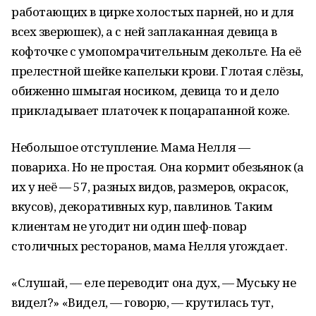
работающих в цирке холостых парней, но и для
всех зверюшек), а с ней заплаканная девица в
кофточке с умопомрачительным декольте. На её
прелестной шейке капельки крови. Глотая слёзы,
обиженно шмыгая носиком, девица то и дело
прикладывает платочек к поцарапанной коже.
Небольшое отступление. Мама Нелля —
повариха. Но не простая. Она кормит обезьянок (а
их у неё — 57, разных видов, размеров, окрасок,
вкусов), декоративных кур, павлинов. Таким
клиентам не угодит ни один шеф-повар
столичных ресторанов, мама Нелля угождает.
«Слушай, — еле переводит она дух, — Муську не
видел?» «Видел, — говорю, — крутилась тут,