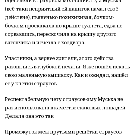
оцепенели в траурном молчании. Ну а Муська
(всё-таки неприятный ей напиток начал своё
действие), пьяненько похихикивая, бочком-
бочком проскакала по крыше туалета, едва не
сорвавшись, перескочила на крышу другого
вагончика и исчезла с хоздвора.
Участники, а вернее зрители, этого действа
разошлись в глубокой печали. Я же пошёл искать
свою маленькую выпивоху. Как и ожидал, нашёл
её у клетки страусов.
Респектабельную чету страусов-эму Муська не
раз использовала в качестве скаковых лошадей.
Делала она это так.
Промежуток меж прутьями решётки страусов