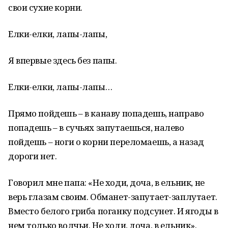
свои сухие корни.
Елки-елки, лапы-лапы,
Я впервые здесь без папы.
Елки-елки, лапы-лапы…
Прямо пойдешь – в канаву попадешь, направо
попадешь – в сучьях запутаешься, налево
пойдешь – ноги о корни переломаешь, а назад
дороги нет.
Говорил мне папа: «Не ходи, доча, в ельник, не
верь глазам своим. Обманет-запутает-заплутает.
Вместо белого гриба поганку подсунет. И ягоды в
нем только волчьи. Не ходи, доча, в ельник».