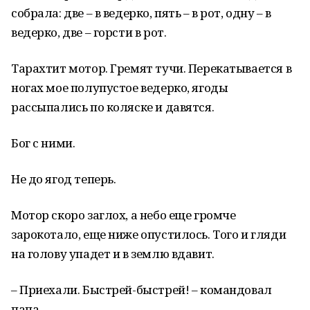
собрала: две – в ведерко, пять – в рот, одну – в
ведерко, две – горсти в рот.
Тарахтит мотор. Гремят тучи. Перекатывается в
ногах мое полупустое ведерко, ягоды
рассыпались по коляске и давятся.
Бог с ними.
Не до ягод теперь.
Мотор скоро заглох, а небо еще громче
зарокотало, еще ниже опустилось. Того и гляди
на голову упадет и в землю вдавит.
– Приехали. Быстрей-быстрей! – командовал
папа.