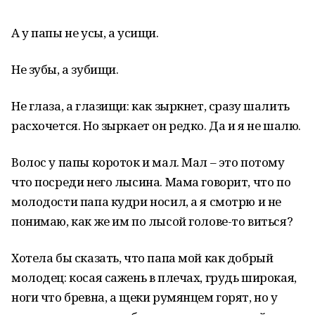
А у папы не усы, а усищи.
Не зубы, а зубищи.
Не глаза, а глазищи: как зыркнет, сразу шалить
расхочется. Но зыркает он редко. Да и я не шалю.
Волос у папы короток и мал. Мал – это потому
что посреди него лысина. Мама говорит, что по
молодости папа кудри носил, а я смотрю и не
понимаю, как же им по лысой голове-то виться?
Хотела бы сказать, что папа мой как добрый
молодец: косая сажень в плечах, грудь широкая,
ноги что бревна, а щеки румянцем горят, но у