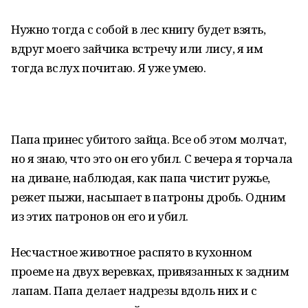
Нужно тогда с собой в лес книгу будет взять,
вдруг моего зайчика встречу или лису, я им
тогда вслух почитаю. Я уже умею.
Папа принес убитого зайца. Все об этом молчат,
но я знаю, что это он его убил. С вечера я торчала
на диване, наблюдая, как папа чистит ружье,
режет пыжи, насыпает в патроны дробь. Одним
из этих патронов он его и убил.
Несчастное животное распято в кухонном
проеме на двух веревках, привязанных к задним
лапам. Папа делает надрезы вдоль них и с