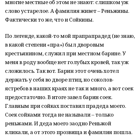
многие местные об этом не знают: слишком уж
слово устарелое. А фамилия живет – Реньжины.
Фактически то же, что и Сойкины.
По легенде, какой-то мой прапрапрадед (не знаю,
в какой степени «пра») был дворовым
крестьянином, служил при местном барине. У
меня в роду вообще нет голубых кровей, так уж
сложилось. Так вот. Барин этот очень хотел
держать у себя во дворе птиц, но соколов-
ястребов в наших краях не так и много, а вот соек
предостаточно. В итоге завел барин соек.
Главным при сойках поставил прадеда моего.
Соек сойками тогда не называли – только
реньжами. И деда моего заодно Реньжой
кликали, а от этого прозвища и фамилия пошла.