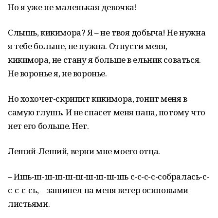
Но я уже не маленькая девочка!
Слышь, кикимора? Я – не твоя добыча! Не нужна
я тебе больше, не нужна. Отпусти меня,
кикимора, не стану я больше в ельник соваться.
Не воронье я, не воронье.
Но хохочет-скрипит кикимора, гонит меня в
самую глушь. И не спасет меня папа, потому что
нет его больше. Нет.
Леший-Леший, верни мне моего отца.
– Ишь-ш-ш-ш-ш-ш-ш-ш-ш-шь с-с-с-с-собралась-с-
с-с-с-сь, – зашипел на меня ветер осиновыми
листьями.