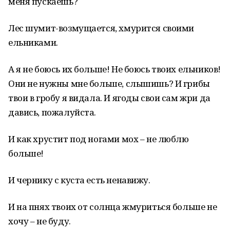
меня пускаешь?
Лес шумит-возмущается, хмурится своими
ельниками.
А я не боюсь их больше! Не боюсь твоих ельников!
Они не нужны мне больше, слышишь? И грибы
твои в гробу я видала. И ягоды свои сам жри да
давись, пожалуйста.
И как хрустит под ногами мох – не люблю
больше!
И чернику с куста есть ненавижу.
И на пнях твоих от солнца жмуриться больше не
хочу – не буду.