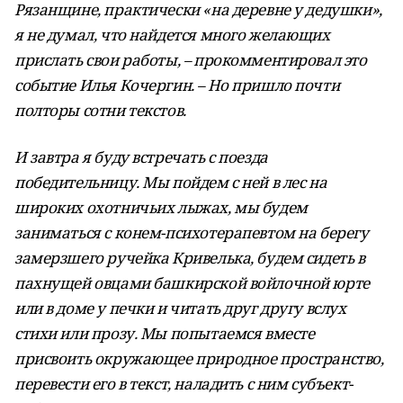
Рязанщине, практически «на деревне у дедушки»,
я не думал, что найдется много желающих
прислать свои работы, – прокомментировал это
событие Илья Кочергин. – Но пришло почти
полторы сотни текстов.
И завтра я буду встречать с поезда
победительницу. Мы пойдем с ней в лес на
широких охотничьих лыжах, мы будем
заниматься с конем-психотерапевтом на берегу
замерзшего ручейка Кривелька, будем сидеть в
пахнущей овцами башкирской войлочной юрте
или в доме у печки и читать друг другу вслух
стихи или прозу. Мы попытаемся вместе
присвоить окружающее природное пространство,
перевести его в текст, наладить с ним субъект-