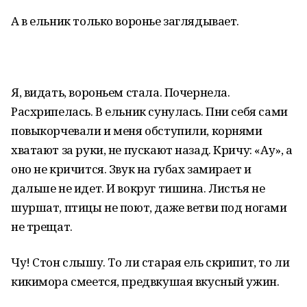
А в ельник только воронье заглядывает.
Я, видать, вороньем стала. Почернела.
Расхрипелась. В ельник сунулась. Пни себя сами
повыкорчевали и меня обступили, корнями
хватают за руки, не пускают назад. Кричу: «Ау», а
оно не кричится. Звук на губах замирает и
дальше не идет. И вокруг тишина. Листья не
шуршат, птицы не поют, даже ветви под ногами
не трещат.
Чу! Стон слышу. То ли старая ель скрипит, то ли
кикимора смеется, предвкушая вкусный ужин.