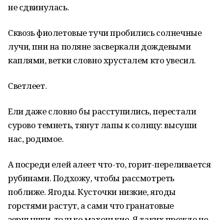
не сдвинулась.
Сквозь фиолетовые тучи пробились солнечные
лучи, пни на поляне засверкали дождевыми
каплями, ветки словно хрусталем кто увесил.
Светлеет.
Ели даже словно бы расступились, перестали
сурово темнеть, тянут лапы к солнцу: высуши
нас, родимое.
А посреди елей алеет что-то, горит-переливается
рубинами. Подхожу, чтобы рассмотреть
поближе. Ягоды. Кусточки низкие, ягоды
горстями растут, а сами что гранатовые
зернышки, только махонькие. Я таких прежде не