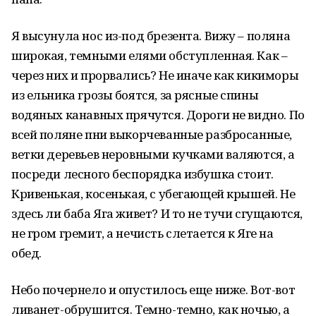
Я высунула нос из-под брезента. Вижу – поляна
широкая, темными елями обступленная. Как –
через них и прорвались? Не иначе как кикиморы
из ельника грозы боятся, за рясные спины
водяных канавных прячутся. Дороги не видно. По
всей поляне пни выкорчеванные разбросанные,
ветки деревьев неровными кучками валяются, а
посреди лесного беспорядка избушка стоит.
Кривенькая, косенькая, с убегающей крышей. Не
здесь ли баба Яга живет? И то не тучи сгущаются,
не гром гремит, а нечисть слетается к Яге на
обед.
Небо почернело и опустилось еще ниже. Вот-вот
ливанет-обрушится. Темно-темно, как ночью, а