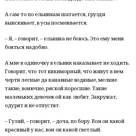
А сам-то по ельникам шатается, грузди
выискивает, в усы посмеивается.
– Я, – говорит, – ельника не боюсь. Это ему меня
бояться надобно.
А мне в одиночку в ельник наказывает не ходить.
Говорит, что тот кикиморный, что живут в нем
черти лесные да канавные водяные, мелкие
такие, вонючие, ряской поросшие. Такие
маленьких девочек ой как любят. Закружат,
одурят и не отпустят.
– Гуляй, – говорит, – доча, по бору. Вон он какой
красивый у нас, вон он какой светлый.