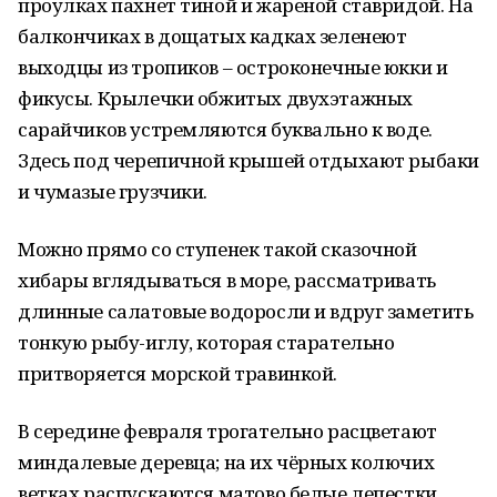
проулках пахнет тиной и жареной ставридой. На
балкончиках в дощатых кадках зеленеют
выходцы из тропиков – остроконечные юкки и
фикусы. Крылечки обжитых двухэтажных
сарайчиков устремляются буквально к воде.
Здесь под черепичной крышей отдыхают рыбаки
и чумазые грузчики.
Можно прямо со ступенек такой сказочной
хибары вглядываться в море, рассматривать
длинные салатовые водоросли и вдруг заметить
тонкую рыбу-иглу, которая старательно
притворяется морской травинкой.
В середине февраля трогательно расцветают
миндалевые деревца; на их чёрных колючих
ветках распускаются матово белые лепестки.