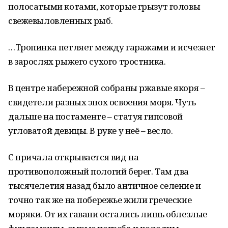
полосатыми котами, которые грызут головы
свежевыловленных рыб.
…Тропинка петляет между гаражами и исчезает
в зарослях рыжего сухого тростника.
В центре набережной собраны ржавые якоря –
свидетели разных эпох освоения моря. Чуть
дальше на постаменте – статуя гипсовой
угловатой девицы. В руке у неё – весло.
С причала открывается вид на
противоположный пологий берег. Там два
тысячелетия назад было античное селение и
точно так же на побережье жили греческие
моряки. От их гавани остались лишь облезлые