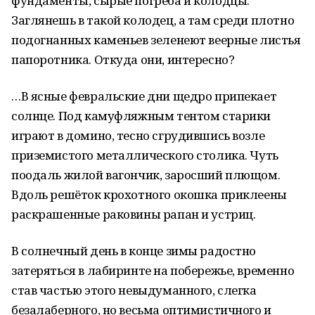
фундаменты, сырые погреба и колодцы.
Заглянешь в такой колодец, а там среди плотно
подогнанных каменьев зеленеют веерные листья
папоротника. Откуда они, интересно?
…В ясные февральские дни щедро припекает
солнце. Под камуфляжным тентом старики
играют в домино, тесно сгрудившись возле
приземистого металлического столика. Чуть
поодаль жилой вагончик, заросший плющом.
Вдоль решёток крохотного окошка приклеены
раскрашенные раковины рапан и устриц.
В солнечный день в конце зимы радостно
затеряться в лабиринте на побережье, временно
став частью этого невыдуманного, слегка
безалаберного, но весьма оптимистичного и