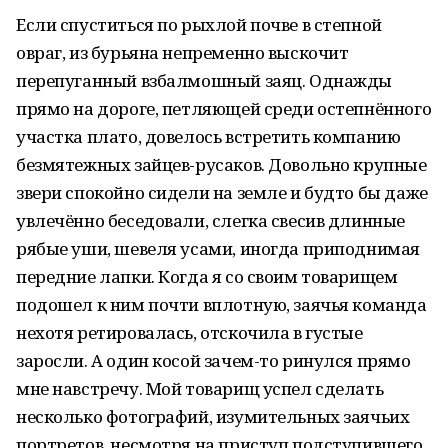
Если спуститься по рыхлой почве в степной
овраг, из бурьяна непременно выскочит
перепуганный взбалмошный заяц. Однажды
прямо на дороге, петляющей среди остепнённого
участка плато, довелось встретить компанию
безмятежных зайцев-русаков. Довольно крупные
звери спокойно сидели на земле и будто бы даже
увлечённо беседовали, слегка свесив длинные
рябые уши, шевеля усами, иногда приподнимая
передние лапки. Когда я со своим товарищем
подошел к ним почти вплотную, заячья команда
нехотя ретировалась, отскочила в густые
заросли. А один косой зачем-то ринулся прямо
мне навстречу. Мой товарищ успел сделать
несколько фотографий, изумительных заячьих
портретов, несмотря на приступ подступившего