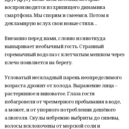
воспроизводятся из хрипящего динамика
смартфона. Мы спорим и смеемся. Потом я
декламирую вслух свои новые стихи…
Внезапно перед нами, словно из ниоткуда
выныривает необычный гость. Странный
горемычный водолаз с клетчатым мешком через
плечо появляется на берегу.
Угловатый нескладный парень неопределимого
возраста дрожит от холода. Выражение лица –
растерянное и виноватое. Глаза гостя
побагровели от чрезмерного пребывания в воде,
а может, и от упорного потребления дешёвого
алкоголя. Скулы небрежно выбриты до синевы,
волосы всклокочены от морской соли и