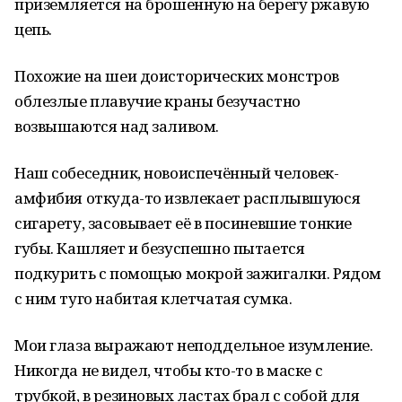
приземляется на брошенную на берегу ржавую
цепь.
Похожие на шеи доисторических монстров
облезлые плавучие краны безучастно
возвышаются над заливом.
Наш собеседник, новоиспечённый человек-
амфибия откуда-то извлекает расплывшуюся
сигарету, засовывает её в посиневшие тонкие
губы. Кашляет и безуспешно пытается
подкурить с помощью мокрой зажигалки. Рядом
с ним туго набитая клетчатая сумка.
Мои глаза выражают неподдельное изумление.
Никогда не видел, чтобы кто-то в маске с
трубкой, в резиновых ластах брал с собой для