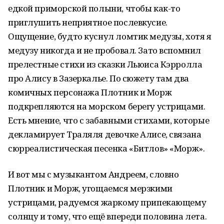
едкой приморской полыни, чтобы как-то
приглушить неприятное послевкусие.
Ощущение, будто куснул ломтик медузы, хотя я
медузу никогда и не пробовал. Зато вспомнил
прелестные стихи из сказки Льюиса Кэрролла
про Алису в Зазеркалье. По сюжету там два
комичных персонажа Плотник и Морж
подкрепляются на морском берегу устрицами.
Есть мнение, что с забавными стихами, которые
декламирует Траляля девочке Алисе, связана
сюрреалистическая песенка «Битлов» «Морж».
И вот мы с музыкантом Андреем, словно
Плотник и Морж, угощаемся мерзкими
устрицами, радуемся жаркому припекающему
солнцу и тому, что ещё впереди половина лета.