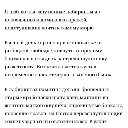
Я люблю эти запутанные лабиринты из
покосившихся домиков и гаражей,
подступивших почти к самому морю.
В ясный день хорошо приостановиться в
рыбацкой слободке, кивнуть загорелому
боцману и погладить растрёпанную холку
рыжего кота. Кот ухмыльнется в усы и
непременно сцапает чёрного вяленого бычка.
В лабиринтах памятны детали: брошенные
старые краболовки цвета хаки, мангалы из
жёлтого мягкого кирпича, опрокинутые баркасы,
поросшие травой. На бортах перевёрнутой лодки
сохнет узорчатый советский ковёр. В узких