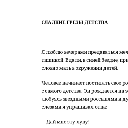
СЛАДКИЕ ГРЕЗЫ ДЕТСТВА
Я люблю вечерами предаваться мечт
тишиной. Вдали, в синей бездне, пр
словно мать в окружении детей.
Человек начинает постигать свое р
с самого детства. Он рождается на 
любуясь звездными россыпями и дум
слезами я упрашивал отца:
—Дай мне эту луну!