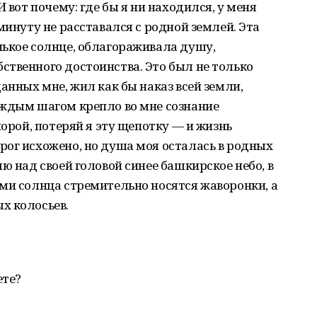
 вот почему: где бы я ни находился, у меня
минуту не расставался с родной землей. Эта
нькое солнце, облагораживала душу,
твенного достоинства. Это был не только
анных мне, жил как бы наказ всей земли,
аждым шагом крепло во мне сознание
порой, потеряй я эту щепотку — и жизнь
ог исхожено, но душа моя осталась в родных
ю над своей головой синее башкирское небо, в
ми солнца стремительно носятся жаворонки, а
х колосьев.
ете?