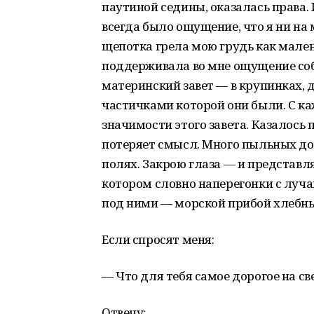
паутиной седины, оказалась права. И
всегда было ощущение, что я ни на 
щепотка грела мою грудь как мале
поддерживала во мне ощущение собс
материнский завет — в крупинках, д
частичками которой они были. С к
значимости этого завета. Казалось 
потеряет смысл. Много пыльных дор
полях. Закрою глаза — и представля
котором словно наперегонки с луча
под ними — морской прибой хлебны
Если спросят меня:
— Что для тебя самое дорогое на св
Отвечу: