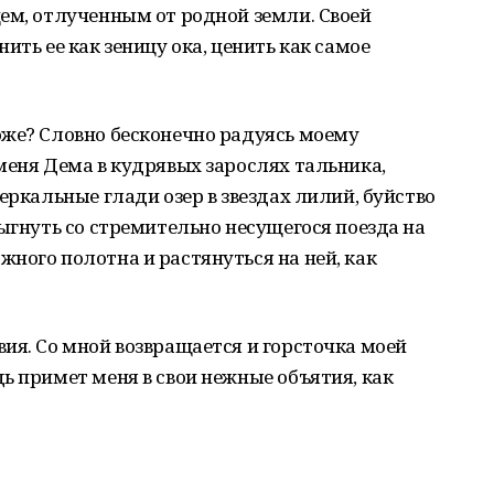
ем, отлученным от родной земли. Своей
ить ее как зеницу ока, ценить как самое
оже? Словно бесконечно радуясь моему
меня Дема в кудрявых зарослях тальника,
еркальные глади озер в звездах лилий, буйство
рыгнуть со стремительно несущегося поезда на
ного полотна и растянуться на ней, как
ия. Со мной возвращается и горсточка моей
ь примет меня в свои нежные объятия, как