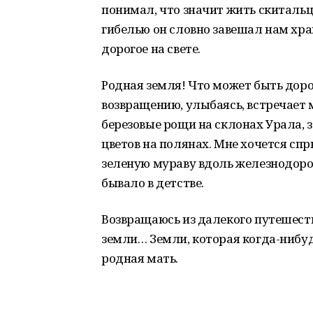
понимал, что значит жить скитальц
гибелью он словно завешал нам хран
дорогое на свете.
Родная земля! Что может быть дор
возвращению, улыбаясь, встречает 
березовые рощи на склонах Урала, з
цветов на полянах. Мне хочется сп
зеленую мураву вдоль железнодорож
бывало в детстве.
Возвращаюсь из далекого путешеств
земли… Земли, которая когда-нибуд
родная мать.