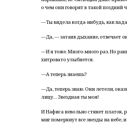
о чем они говорят в такой поздний ч
—Ты видела когда-нибудь, как пада
—Да, — затаив дыхание, отвечает он
—И я тоже. Много-много раз. Но рань
хитровато улыбнется.
—А теперь знаешь?
—Да, теперь знаю. Они летели, оказы
лицу… Звездная ты моя!
И Нафиса невольно стянет платок, р
миг померкнут все звезды на небе, и