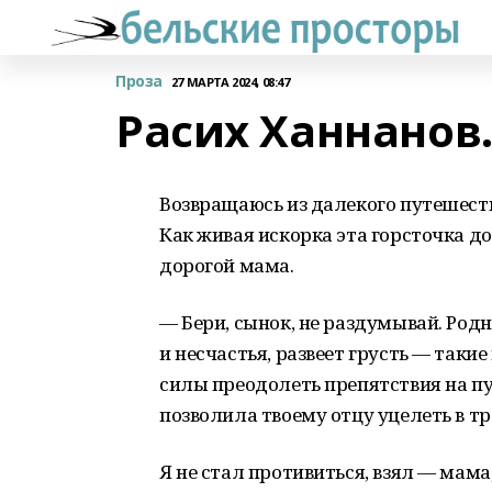
Проза
27 МАРТА 2024, 08:47
Расих Ханнанов
Возвращаюсь из далекого путешест
Как живая искорка эта горсточка д
дорогой мама.
— Бери, сынок, не раздумывай. Родн
и несчастья, развеет грусть — таки
силы преодолеть препятствия на пу
позволила твоему отцу уцелеть в т
Я не стал противиться, взял — мам