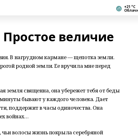
+21 °С
Облач
. Простое величие
вия. В нагрудном кармане — щепотка земли.
орогой родной земли. Ее вручила мне перед
ая земля священна, она убережет тебя от беды
е минуты бывают у каждого человека. Дает
ти, поддержит в часы одиночества. Она
рех войнах…
а, чьи волосы жизнь покрыла серебряной