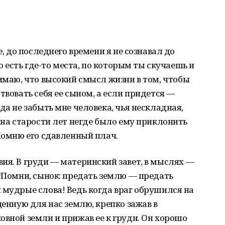
е, до последнего времени я не сознавал до
то есть где-то места, по которым ты скучаешь и
нимаю, что высокий смысл жизни в том, чтобы
твовать себя ее сыном, а если придется —
да не забыть мне человека, чья нескладная,
 на старости лет негде было ему приклонить
 Помню его сдавленный плач.
ия. В груди — материнский завет, в мыслях —
 “Помни, сынок: предать землю — предать
 мудрые слова! Ведь когда враг обрушился на
щенную для нас землю, крепко зажав в
овной земли и прижав ее к груди. Он хорошо