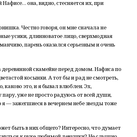
й Нафисе… она, видно, стесняется их, при
нишка. Честно говоря, он мне сначала не
рные усики, длинноватое лицо, сверхмодная
бманчиво, парень оказался серьезным и очень
на деревянной скамейке перед домом. Нафиса по
етастой косынки. А тот бы и рад не смотреть,
, каково это, и я бывал влюблен. Эх,
 пару, уже не просто радуюсь от всей души,
 я — зажегшиеся в вечернем небе звезды тоже
ожет быть в них общего? Интересно, что думает
нуться к руке любимой девушки? Не слышно,