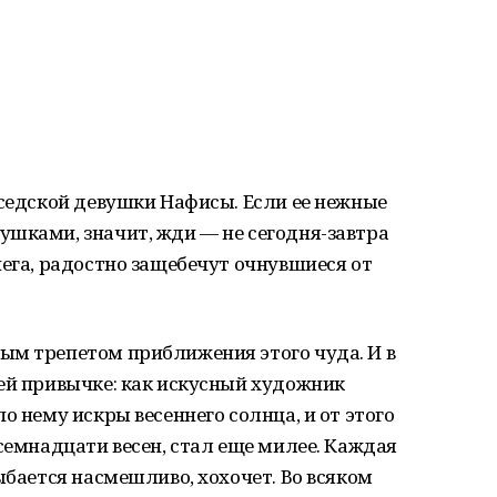
оседской девушки Нафисы. Если ее нежные
ушками, значит, жди — не сегодня-завтра
нега, радостно защебечут очнувшиеся от
ым трепетом приближения этого чуда. И в
ей привычке: как искусный художник
о нему искры весеннего солнца, и от этого
 семнадцати весен, стал еще милее. Каждая
ыбается насмешливо, хохочет. Во всяком