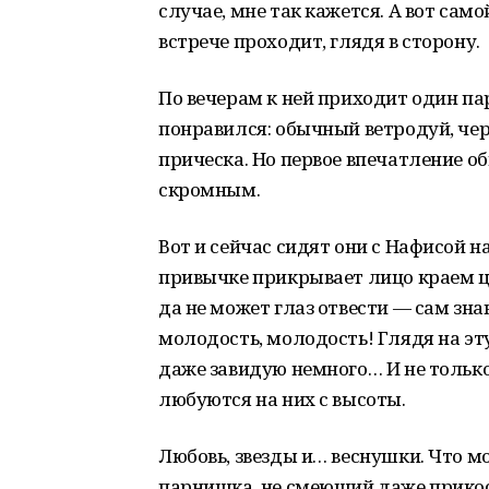
случае, мне так кажется. А вот само
встрече проходит, глядя в сторону.
По вечерам к ней приходит один пар
понравился: обычный ветродуй, че
прическа. Но первое впечатление о
скромным.
Вот и сейчас сидят они с Нафисой 
привычке прикрывает лицо краем цв
да не может глаз отвести — сам знаю
молодость, молодость! Глядя на эту
даже завидую немного… И не только
любуются на них с высоты.
Любовь, звезды и… веснушки. Что м
парнишка, не смеющий даже прикос