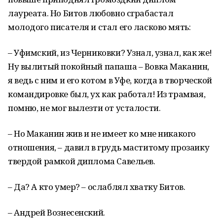
лауреата. Но Битов любовно сграбастал
молодого писателя и стал его ласково мять:
– Уфимский, из Черниковки? Узнал, узнал, как же!
Ну вылитый покойный папаша – Вовка Маканин,
я ведь с ним и его котом в Уфе, когда в творческой
командировке был, ух как работал! Из трамвая,
помню, не мог вылезти от усталости.
– Но Маканин жив и не имеет ко мне никакого
отношения, – давил в грудь маститому прозаику
твердой рамкой диплома Савельев.
– Да? А кто умер? – ослаблял хватку Битов.
– Андрей Вознесенский.