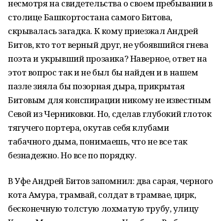
несмотря на свидетельства о своем пребывании в
столице Башкортостана самого Битова,
скрывалась загадка. К кому приезжал Андрей
Битов, кто тот верный друг, не убоявшийся гнева
поэта и укрывший прозаика? Наверное, ответ на
этот вопрос так и не был бы найден и в нашем
пазле зияла бы позорная дыра, прикрытая
Битовым для конспирации никому не известным
Севой из Черниковки. Но, сделав глубокий глоток
тягучего портера, окутав себя клубами
табачного дыма, понимаешь, что не все так
безнадежно. Но все по порядку.
В Уфе Андрей Битов запомнил: два сарая, черного
кота Амура, трамвай, солдат в трамвае, цирк,
бесконечную толстую лохматую трубу, улицу