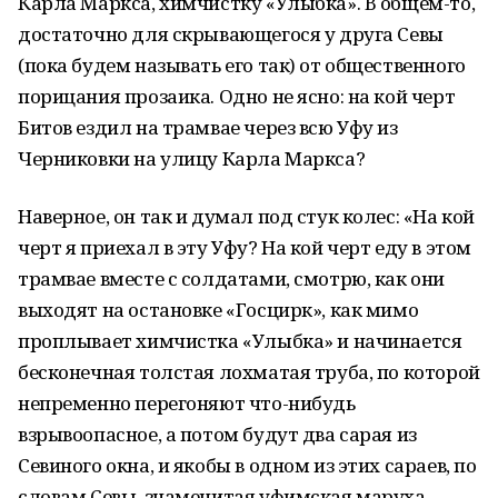
Карла Маркса, химчистку «Улыбка». В общем-то,
достаточно для скрывающегося у друга Севы
(пока будем называть его так) от общественного
порицания прозаика. Одно не ясно: на кой черт
Битов ездил на трамвае через всю Уфу из
Черниковки на улицу Карла Маркса?
Наверное, он так и думал под стук колес: «На кой
черт я приехал в эту Уфу? На кой черт еду в этом
трамвае вместе с солдатами, смотрю, как они
выходят на остановке «Госцирк», как мимо
проплывает химчистка «Улыбка» и начинается
бесконечная толстая лохматая труба, по которой
непременно перегоняют что-нибудь
взрывоопасное, а потом будут два сарая из
Севиного окна, и якобы в одном из этих сараев, по
словам Севы, знаменитая уфимская маруха