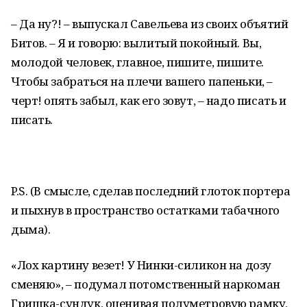
– Да ну?! – выпускал Савельева из своих объятий
Битов. – Я и говорю: вылитый покойный. Вы,
молодой человек, главное, пишите, пишите.
Чтобы забраться на плечи вашего папеньки, –
черт! опять забыл, как его зовут, – надо писать и
писать.
P.S. (В смысле, сделав последний глоток портера
и пыхнув в пространство остатками табачного
дыма).
«Лох картину везет! У Нинки-силикон на дозу
сменяю», – подумал потомственный наркоман
Гришка-сундук, оценивая полуметровую рамку,