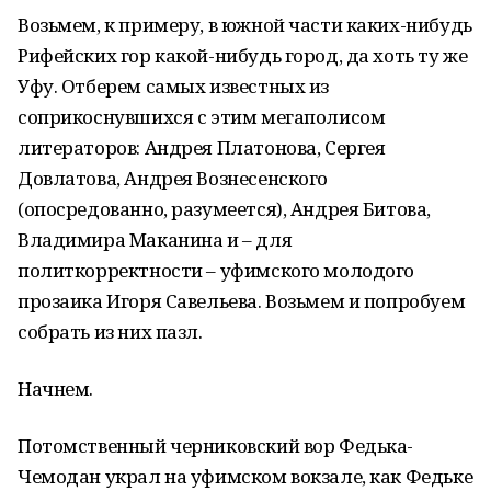
Возьмем, к примеру, в южной части каких-нибудь
Рифейских гор какой-нибудь город, да хоть ту же
Уфу. Отберем самых известных из
соприкоснувшихся с этим мегаполисом
литераторов: Андрея Платонова, Сергея
Довлатова, Андрея Вознесенского
(опосредованно, разумеется), Андрея Битова,
Владимира Маканина и – для
политкорректности – уфимского молодого
прозаика Игоря Савельева. Возьмем и попробуем
собрать из них пазл.
Начнем.
Потомственный черниковский вор Федька-
Чемодан украл на уфимском вокзале, как Федьке