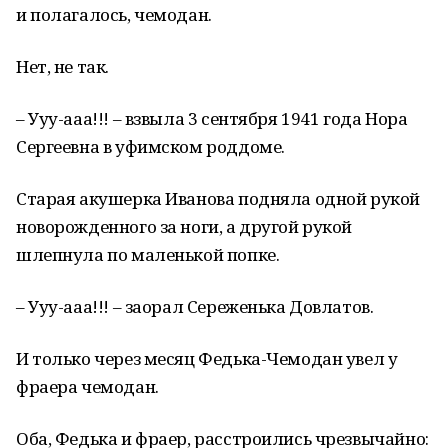
и полагалось, чемодан.
Нет, не так.
– Ууу-ааа!!! – взвыла 3 сентября 1941 года Нора
Сергеевна в уфимском роддоме.
Старая акушерка Иванова подняла одной рукой
новорожденного за ноги, а другой рукой
шлепнула по маленькой попке.
– Ууу-ааа!!! – заорал Сереженька Довлатов.
И только через месяц Федька-Чемодан увел у
фраера чемодан.
Оба, Федька и фраер, расстроились чрезвычайно: