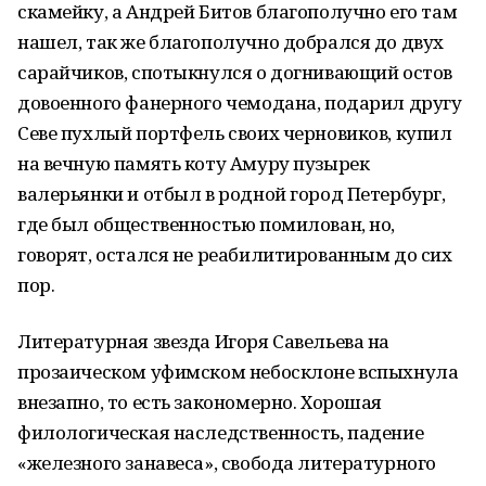
скамейку, а Андрей Битов благополучно его там
нашел, так же благополучно добрался до двух
сарайчиков, спотыкнулся о догнивающий остов
довоенного фанерного чемодана, подарил другу
Севе пухлый портфель своих черновиков, купил
на вечную память коту Амуру пузырек
валерьянки и отбыл в родной город Петербург,
где был общественностью помилован, но,
говорят, остался не реабилитированным до сих
пор.
Литературная звезда Игоря Савельева на
прозаическом уфимском небосклоне вспыхнула
внезапно, то есть закономерно. Хорошая
филологическая наследственность, падение
«железного занавеса», свобода литературного