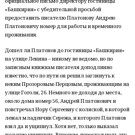
официальное письмо директору гостиницы
«Башкирия» с убедительной просьбой
предоставить писателю Платонову Андрею
Платоновичу номер для работы и временного
проживания.
Дошел ли Платонов до гостиницы «Башкирия»
на улице Ленина – никому не ведомо, но по
записным книжкам писателя доподлинно
известно, что по пути он решил заглянуть к
неким Прозоровым-Перцовым, проживающим на
улице Гоголя, 26. Немного не доходя до места,
около дома номер 56, Андрей Платонович и
повстречал Нору Сергеевну с коляской, в которой
лежал младенчик Сережа, и которого Платонов
взял да и ущипнул. Хотя нет, только выказал
желание ущипнуть. Впрочем, пересказывать эту