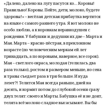
«Далеко, далеко на лугу пасутся ко… Коровы!
Правильно! Коровы. Пейте, дети, молоко, будете
здоровы!» – весёлая детская прибаутка вертится
на языке с самого раннего утра. Я вот молоко не
особо люблю, а к коровкам неравнодушен с
рождения. У бабушки и дедушки их две – Марта и
Мая. Марта – красно-пёстрая, в преклонном
возрасте (по человеческим меркам ей лет
тринадцать, а по коровьим, наверное, все сорок).
Мая – светлого окраса, молодая (телилась два
раза только), ростом и размером меньше, но сена
и травы съедает раза в три больше. И куда
лезет?! Телится Мая всегда раньше, дней на
десять, и кормит потом до глубокой осени сразу
двух телят: своего и Марты. Бабушка её и не доит,
телята всё молоко сладкое высасывают. Вы бы