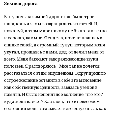
Зимняя дорога
В эту ночь на зимней дороге нас было трое –
папа, конь и я, мы возвращались из гостей. И,
пожалуй, в этом мире никому не было так тепло
и хорошо, как мне. Я сидела, прислонившись к
спинке саней, и огромный тулуп, которым меня
укутал, прощаясь с нами, дед, отделил меня от
всего. Меня баюкают завораживающие звуки
полозьев. Я растворяюсь... Мне так не хочется
расставаться с этим ощущением. Вдруг пришло
острое желание оставить в себе это мгновение
как собственную ценность, завязать узелок в
памяти. И было непонятное волнение: что это?
куда меня влечет? Казалось, что в невесомом
состоянии меня засасывает в звездную пыль как