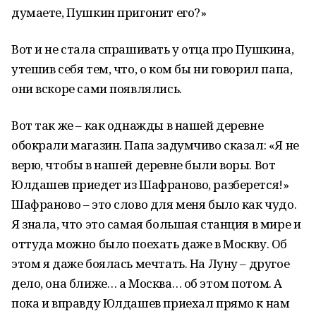
думаете, Пушкин пригонит его?»
Вот и не стала спрашивать у отца про Пушкина,
утешив себя тем, что, о ком бы ни говорил папа,
они вскоре сами появлялись.
Вот так же – как однажды в нашей деревне
обокрали магазин. Папа задумчиво сказал: «Я не
верю, чтобы в нашей деревне были воры. Вот
Юлдашев приедет из Шафраново, разберется!»
Шафраново – это слово для меня было как чудо.
Я знала, что это самая большая станция в мире и
оттуда можно было поехать даже в Москву. Об
этом я даже боялась мечтать. На Луну – другое
дело, она ближе… а Москва… об этом потом. А
пока и вправду Юлдашев приехал прямо к нам