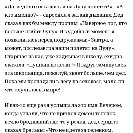
«Да, недолго осталось, и на Луну полетят!» – «А
кто именно?» – спросила я затаив дыхание. Дед
сказал как бы между прочим: «Наверное, тот, кто
больше любит Луну». И в удобный момент я
похвалилась перед подружками: «Завтра, а
может, послезавтра наши полетят на Луну».
Старшая из нас, уже ходившая в школу, ехидно
сказала: «Пушкин полетит!» Я вдруг замкнулась:
эта школьница, пожалуй, знает больше, чем дед.
Пока мы пропадали в лесу на сенокосе, мало ли
что случилось в мире!
И как-то еще раз я услышала это имя. Вечером,
когда узнали, что не пришел домой теленок,
вечно бродивший где-то у речки, дед сердито
сказал братьям: «Что не идете за теленком,