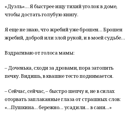
«Дуэль»… Я быстрее ищу тихий уголок в доме,
чтобы достать голубую книгу.
Я еще не знаю, что жребий уже брошен… Брошен
жребий, доброй или злой рукой, и в моей судьбе…
Вздрагиваю от голоса мамы:
– Доченька, сходи за дровами, пора затопить
печку. Видишь, в квашне тесто поднимается.
– Сейчас, сейчас, – быстро шепчу я, не в силах
оторвать заплаканные глаза от страшных слов:
«…Пушкина… бережно… усадили… в сани…»