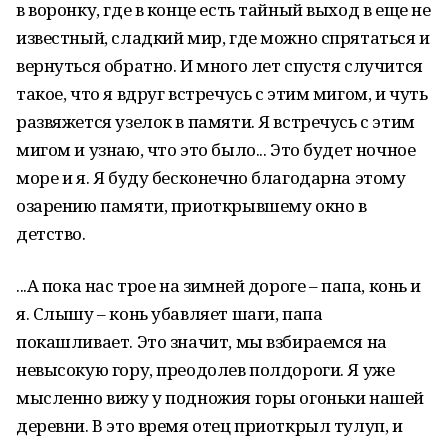
в воронку, где в конце есть тайный выход в еще не
известный, сладкий мир, где можно спрятаться и
вернуться обратно. И много лет спустя случится
такое, что я вдруг встречусь с этим мигом, и чуть
развяжется узелок в памяти. Я встречусь с этим
мигом и узнаю, что это было... Это будет ночное
море и я. Я буду бесконечно благодарна этому
озарению памяти, приоткрывшему окно в
детство.
...А пока нас трое на зимней дороге – папа, конь и
я. Слышу – конь убавляет шаги, папа
покашливает. Это значит, мы взбираемся на
невысокую гору, преодолев полдороги. Я уже
мысленно вижу у подножия горы огоньки нашей
деревни. В это время отец приоткрыл тулуп, и