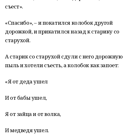
съест».
«Спасибо», – и покатился колобок другой
дорожкой, и прикатился назад к старику со
старухой.
А старик со старухой сдули с него дорожную
пыль и хотели съесть, а колобок как запоет:
«Я от деда ушел
И от бабы ушел,
Я от зайца и от волка,
И медведя ушел.