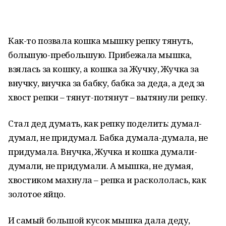
Как-то позвала кошка мышку репку тянуть,
большую-пребольшую. Прибежала мышка,
взялась за кошку, а кошка за Жучку, Жучка за
внучку, внучка за бабку, бабка за деда, а дед за
хвост репки – тянут-потянут – вытянули репку.
Стал дед думать, как репку поделить: думал-
думал, не придумал. Бабка думала-думала, не
придумала. Внучка, Жучка и кошка думали-
думали, не придумали. А мышка, не думая,
хвостиком махнула – репка и раскололась, как
золотое яйцо.
И самый большой кусок мышка дала деду,