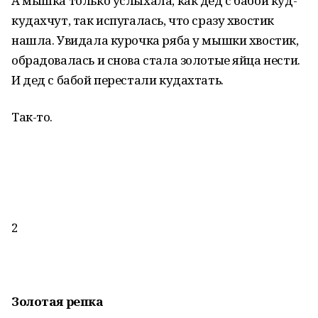
А мышка только услыхала, как дед с бабой куд-
кудахчут, так испугалась, что сразу хвостик
нашла. Увидала курочка ряба у мышки хвостик,
обрадовалась и снова стала золотые яйца нести.
И дед с бабой перестали кудахтать.
Так-то.
2
Золотая репка