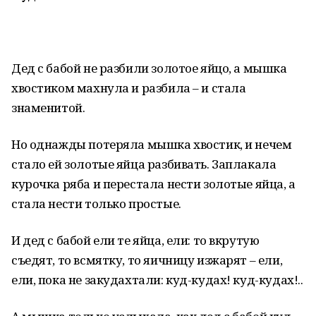
Дед с бабой не разбили золотое яйцо, а мышка
хвостиком махнула и разбила – и стала
знаменитой.
Но однажды потеряла мышка хвостик, и нечем
стало ей золотые яйца разбивать. Заплакала
курочка ряба и перестала нести золотые яйца, а
стала нести только простые.
И дед с бабой ели те яйца, ели: то вкрутую
съедят, то всмятку, то яичницу изжарят – ели,
ели, пока не закудахтали: куд-кудах! куд-кудах!..