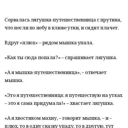
Сорвалась лягушка-путешественница с прутика,
что несли по небу в клюве утки, и сидит плачет.
Вдруг «плюх» – рядом мышка упала.
«Как ты сюда попала?» – спрашивает лягушка.
«А я мышка-путешественница», – отвечает
мышка.
«Это я путешественница: я путешествую на утках
– это я сама придумала!» – хвастает лягушка.
«А я хвостиком махну, – говорит мышка, – и –
плюх, то в одну сказку упаду, то в другую, тут