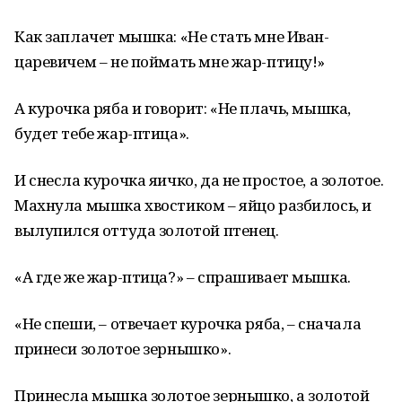
Как заплачет мышка: «Не стать мне Иван-
царевичем – не поймать мне жар-птицу!»
А курочка ряба и говорит: «Не плачь, мышка,
будет тебе жар-птица».
И снесла курочка яичко, да не простое, а золотое.
Махнула мышка хвостиком – яйцо разбилось, и
вылупился оттуда золотой птенец.
«А где же жар-птица?» – спрашивает мышка.
«Не спеши, – отвечает курочка ряба, – сначала
принеси золотое зернышко».
Принесла мышка золотое зернышко, а золотой