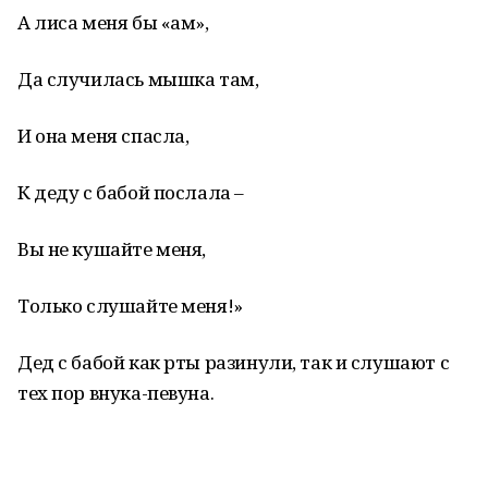
А лиса меня бы «ам»,
Да случилась мышка там,
И она меня спасла,
К деду с бабой послала –
Вы не кушайте меня,
Только слушайте меня!»
Дед с бабой как рты разинули, так и слушают с
тех пор внука-певуна.