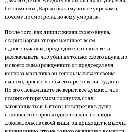
двух его детей. А ведь если бы она их не уберегла,
без сомненья, Барый бы замучил ее упреками,
почему не смотрела, почему уморила.
После того, как лишил жизни своего внука,
старик Барый от горя начинает всем –
односельчанам, председателю сельсовета –
рассказывать, что убил не только своего внука, но
и своего сына (рожденного от председателя
колхоза мальчика он теперь называет своим
сыном), просит, чтобы его арестовали, судили.
Но его словам никто не верит, все думают, что
старик от горя умом тронулся, стал
заговариваться. В итоге, не встретив в душе
отклика со стороны односельчан, не найдя
доказательств своей вины, он приходит к мысли,
к пониманию, что не только он виноват в смерти