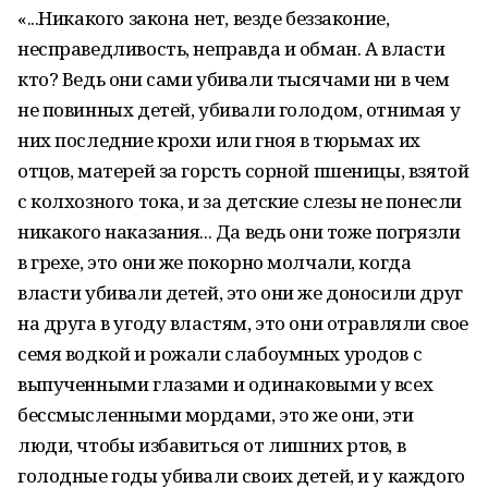
«...Никакого закона нет, везде беззаконие,
несправедливость, неправда и обман. А власти
кто? Ведь они сами убивали тысячами ни в чем
не повинных детей, убивали голодом, отнимая у
них последние крохи или гноя в тюрьмах их
отцов, матерей за горсть сорной пшеницы, взятой
с колхозного тока, и за детские слезы не понесли
никакого наказания... Да ведь они тоже погрязли
в грехе, это они же покорно молчали, когда
власти убивали детей, это они же доносили друг
на друга в угоду властям, это они отравляли свое
семя водкой и рожали слабоумных уродов с
выпученными глазами и одинаковыми у всех
бессмысленными мордами, это же они, эти
люди, чтобы избавиться от лишних ртов, в
голодные годы убивали своих детей, и у каждого