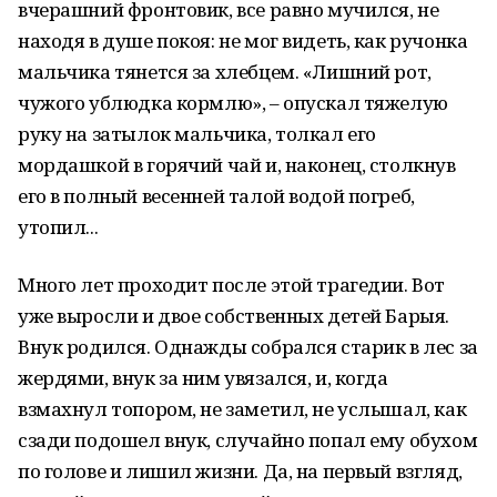
вчерашний фронтовик, все равно мучился, не
находя в душе покоя: не мог видеть, как ручонка
мальчика тянется за хлебцем. «Лишний рот,
чужого ублюдка кормлю», – опускал тяжелую
руку на затылок мальчика, толкал его
мордашкой в горячий чай и, наконец, столкнув
его в полный весенней талой водой погреб,
утопил...
Много лет проходит после этой трагедии. Вот
уже выросли и двое собственных детей Барыя.
Внук родился. Однажды собрался старик в лес за
жердями, внук за ним увязался, и, когда
взмахнул топором, не заметил, не услышал, как
сзади подошел внук, случайно попал ему обухом
по голове и лишил жизни. Да, на первый взгляд,