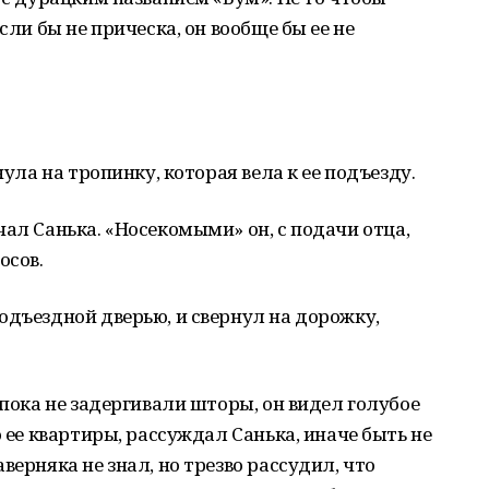
сли бы не прическа, он вообще бы ее не
нула на тропинку, которая вела к ее подъезду.
чал Санька. «Носекомыми» он, с подачи отца,
осов.
одъездной дверью, и свернул на дорожку,
 пока не задергивали шторы, он видел голубое
о ее квартиры, рассуждал Санька, иначе быть не
верняка не знал, но трезво рассудил, что