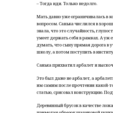
– Тогда иди. Только недолго.
Мать давно уже ограничивалась в 
вопросом. Санька числился в хороши
знала, что это случайность, глупост
умеет держать себя в рамках. А уж 
думать, что сыну прямая дорога в 
школу, а потом поступить в институ
Санька прихватил арбалет и выскоч
Это был даже не арбалет, а арбале
им самим после прочтения какой-то
статью, срисовал конструкцию. Поду
Деревянный брусок в качестве ложа
примотан обрезок шариковой ручк