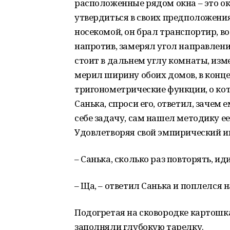
расположенные рядом окна – это ок
утвердиться в своих предположения
носекомой, он брал транспортир, 
напротив, замерял угол направления
стоит в дальнем углу комнаты, из
мерил ширину обоих домов, в конце
тригонометрические функции, о кот
Санька, спроси его, ответил, зачем
себе задачу, сам нашел методику ее
Удовлетворяя свой эмпирический и
– Санька, сколько раз повторять, ид
– Ща, – ответил Санька и поплелся н
Подогретая на сковородке картошка
заполняли глубокую тарелку.