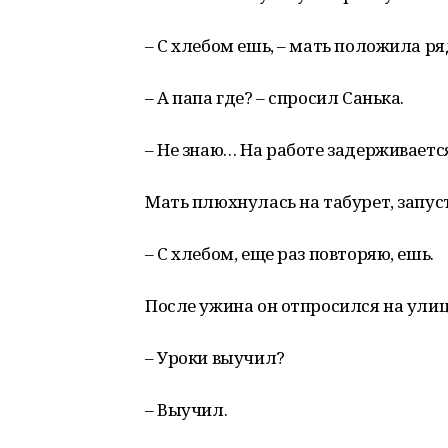
– С хлебом ешь, – мать положила ря
– А папа где? – спросил Санька.
– Не знаю… На работе задерживается
Мать плюхнулась на табурет, запус
– С хлебом, еще раз повторяю, ешь.
После ужина он отпросился на улиц
– Уроки выучил?
– Выучил.