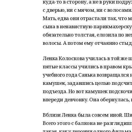
куда-то в сторону, а не в руки подр
с дверью, ни с мячом, ни с волосам
Мать, едва они отрастали так, что
сына в ненавистную парикмахерску
обязательно толстая, елозила по 
волосы. А потом ему отчаянно стыд
Ленка Колоскова училась в той же ш
пятые классы учились в правом крыл
учебного года Санька возвращался 
камушек, задавшись целью подсчитат
подъезда. Но вот камушек подско
впереди девчонку. Она обернулась, 
Вблизи Ленка была совсем иной. Ши
Всего этого с балкона не разглядишь
такая, как у героини одного фильма