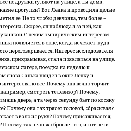
 все подружки гуляют на улице, а ты дома,
какие прогулки? Вот Ленка и проводила целые
метил ее. Не то чтобы девчонка, тем более –
нтересна. Скорее, он наблюдал за ней, как
букашкой. С неким эмпирическим интересом
шка появляется в окне, когда исчезает, куда
асто переговаривается. Интерес исследователя
енка, прихрамывая, стала появляться на улице.
нерском лагере, поездка на неделю к
м снова Санька увидел в окне Ленку и
о интересовало все. Почему она вечно торчит
, например, смотреть телевизор? Почему,
тмашь дверь, а та через секунду бьет по косяку
не? Почему она так трясет головой, сбрасывая с
ускает в волосы руку? Почему присаживается,
 Почему так неловко бросает его, и тот летит