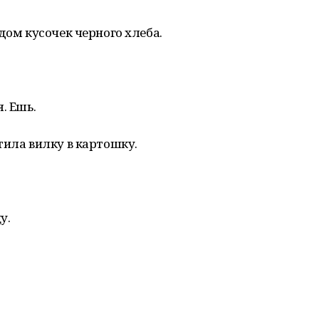
дом кусочек черного хлеба.
. Ешь.
тила вилку в картошку.
у.