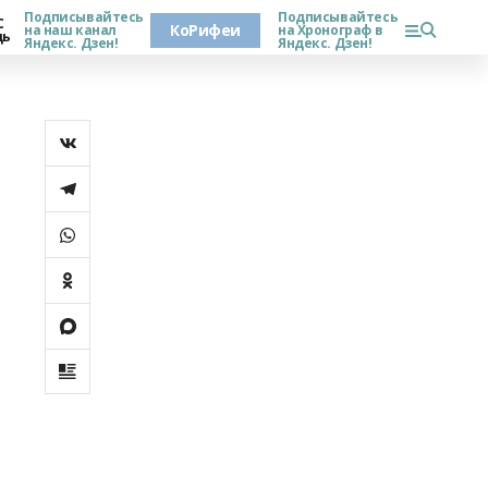
Подписывайтесь
Подписывайтесь
С
КоРифеи
на наш канал
на Хронограф в
дь
Яндекс. Дзен!
Яндекс. Дзен!