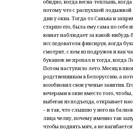
обидно, когда весна-теплынь, когда
потому что с распухшей лодыжкой 
дни у окна. Тогда-то Санька и запри
старше его, была ему сама по себе и
юннат наблюдает за какой-нибудь 
исследователя фиксируя, когда бука
смотрит, с кем из подружек и как ч
букашек не пропал и тогда, когда Л
Потом наступило лето. Месяц в пио
родственникам в Белоруссию, а пото
возобновил свои ученые занятия. Ег
вечерами в окне вместо того, чтобы
выбегая из подъезда, открывает нао
– и так, что слышно у него на балко
лица челку, почему именно так зап
чтобы поднять мяч, а не нагибается?