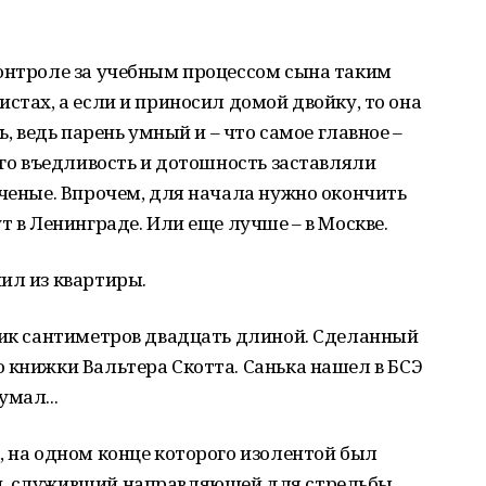
контроле за учебным процессом сына таким
стах, а если и приносил домой двойку, то она
ь, ведь парень умный и – что самое главное –
его въедливость и дотошность заставляли
ученые. Впрочем, для начала нужно окончить
т в Ленинграде. Или еще лучше – в Москве.
ил из квартиры.
тик сантиметров двадцать длиной. Сделанный
 книжки Вальтера Скотта. Санька нашел в БСЭ
мал...
, на одном конце которого изолентой был
и, служивший направляющей для стрельбы.