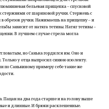
 алюминиевая бельевая прищепка – спусковой
к стержнями от шариковой ручки. Стержень с
 в обрезок ручки. Нажимаешь на прищепку – и
ельбы зависит от натяга тетивы. Натяг тетивы –
ищепки. В лучшем случае стрела могла
гловатым, но Санька гордился им. Оно и
. Только у отца выпросил синюю изоленту.
и по Санькиному примеру себе такие же
рдости.
а. Пацан на два года старше и на голову выше
авые и длинные. И брюки расклешенные.