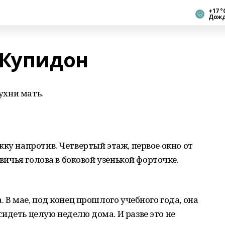
+17 °
Дож
 Купидон
кухни мать.
жку напротив. Четвертый этаж, первое окно от
евичья голова в боковой узенькой форточке.
. В мае, под конец прошлого учебного года, она
идеть целую неделю дома. И разве это не