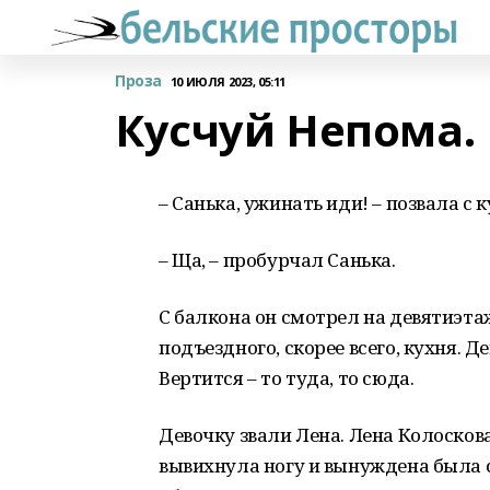
Проза
10 ИЮЛЯ 2023, 05:11
Кусчуй Непома.
– Санька, ужинать иди! – позвала с 
– Ща, – пробурчал Санька.
С балкона он смотрел на девятиэта
подъездного, скорее всего, кухня. Д
Вертится – то туда, то сюда.
Девочку звали Лена. Лена Колоскова
вывихнула ногу и вынуждена была с