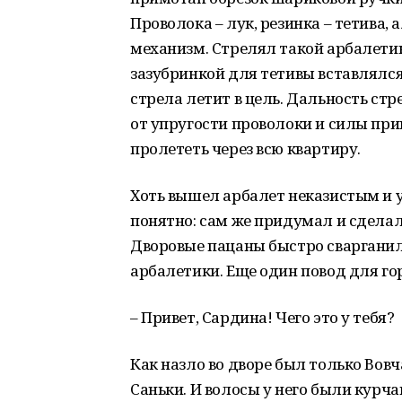
Проволока – лук, резинка – тетива,
механизм. Стрелял такой арбалети
зазубринкой для тетивы вставлялся
стрела летит в цель. Дальность стр
от упругости проволоки и силы пр
пролететь через всю квартиру.
Хоть вышел арбалет неказистым и у
понятно: сам же придумал и сделал
Дворовые пацаны быстро сварганил
арбалетики. Еще один повод для го
– Привет, Сардина! Чего это у тебя?
Как назло во дворе был только Вовч
Саньки. И волосы у него были курч