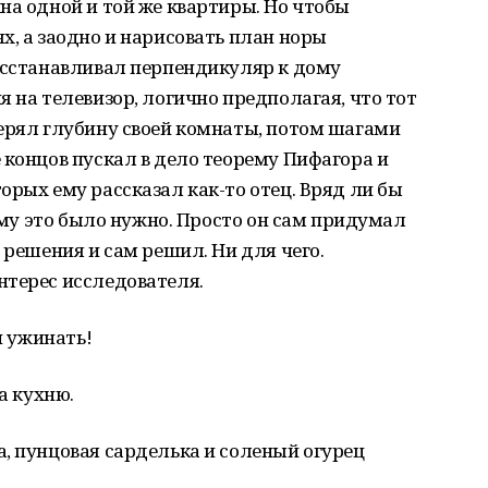
на одной и той же квартиры. Но чтобы
х, а заодно и нарисовать план норы
восстанавливал перпендикуляр к дому
 на телевизор, логично предполагая, что тот
мерял глубину своей комнаты, потом шагами
 концов пускал в дело теорему Пифагора и
орых ему рассказал как-то отец. Вряд ли бы
 ему это было нужно. Просто он сам придумал
 решения и сам решил. Ни для чего.
нтерес исследователя.
и ужинать!
а кухню.
, пунцовая сарделька и соленый огурец