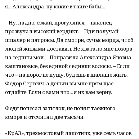
я... Александра, ну какие в тайге бабы...
– Ну, ладно, езжай, прогуляйся, – наконец
прозвучал высокий вердикт. – Иди получай
шпалер и патроны. Да смотри, сучья морда, чтоб
людей живыми доставил. Не хватало мне позора
на седины мои. – Поправила Александра Яновна
каштановые, без единой сединки волосы. – Если
что – на порог не пущу, будешь в шалаше жить.
Федор Сергеич, а деньги вы мне прям щас
отдайте. Если с вами что... я их вам верну.
Федя почесал затылок, не понял таежного
юмора и отсчитал две тысячи.
«КрАЗ», трехмостовый лапотник, уже семь часов