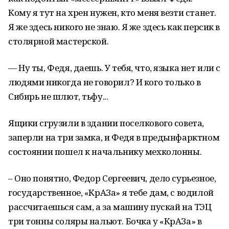
Кому я тут на хрен нужен, кто меня везти станет.
Я же здесь никого не знаю. Я же здесь как персик в
столярной мастерской.
— Ну ты, Федя, даешь. У тебя, что, языка нет или с
людями никогда не говорил? И кого только в
Сибирь не шлют, тьфу...
Ящики сгрузили в здании поселкового совета,
заперли на три замка, и Федя в предынфарктном
состоянии пошел к начальнику мехколонны.
– Оно понятно, Федор Сергеевич, дело сурьезное,
государственное, «КрАЗа» я тебе дам, с водилой
рассчитаешься сам, а за машину пускай на ТЭЦ
три тонны соляры нальют. Бочка у «КрАЗа» в