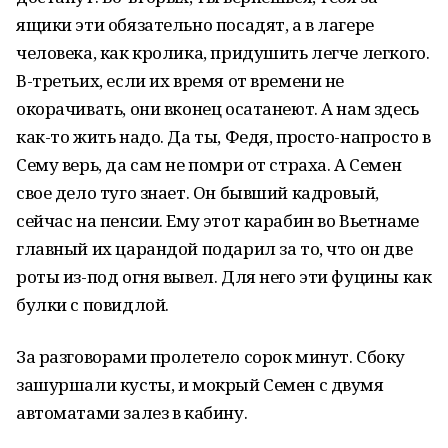
ящики эти обязательно посадят, а в лагере
человека, как кролика, придушить легче легкого.
В-третьих, если их время от времени не
окорачивать, они вконец осатанеют. А нам здесь
как-то жить надо. Да ты, Федя, просто-напросто в
Сему верь, да сам не помри от страха. А Семен
свое дело туго знает. Он бывший кадровый,
сейчас на пенсии. Ему этот карабин во Вьетнаме
главный их царандой подарил за то, что он две
роты из-под огня вывел. Для него эти фуцины как
булки с повидлой.
За разговорами пролетело сорок минут. Сбоку
зашуршали кусты, и мокрый Семен с двумя
автоматами залез в кабину.