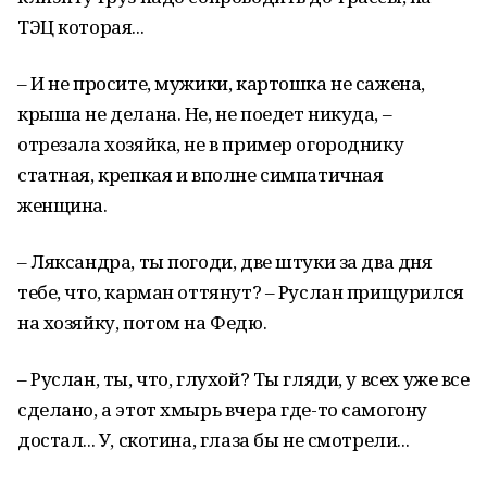
ТЭЦ которая...
– И не просите, мужики, картошка не сажена,
крыша не делана. Не, не поедет никуда, –
отрезала хозяйка, не в пример огороднику
статная, крепкая и вполне симпатичная
женщина.
– Ляксандра, ты погоди, две штуки за два дня
тебе, что, карман оттянут? – Руслан прищурился
на хозяйку, потом на Федю.
– Руслан, ты, что, глухой? Ты гляди, у всех уже все
сделано, а этот хмырь вчера где-то самогону
достал... У, скотина, глаза бы не смотрели...