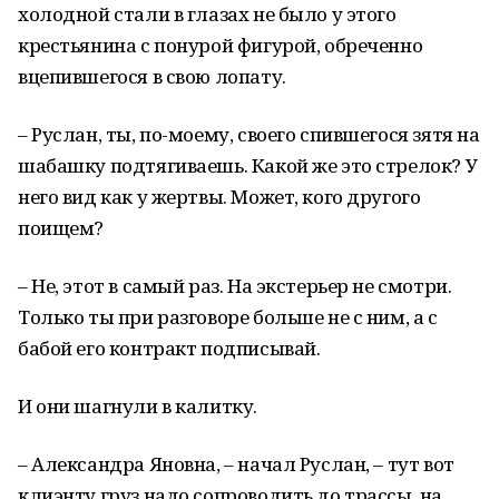
холодной стали в глазах не было у этого
крестьянина с понурой фигурой, обреченно
вцепившегося в свою лопату.
– Руслан, ты, по-моему, своего спившегося зятя на
шабашку подтягиваешь. Какой же это стрелок? У
него вид как у жертвы. Может, кого другого
поищем?
– Не, этот в самый раз. На экстерьер не смотри.
Только ты при разговоре больше не с ним, а с
бабой его контракт подписывай.
И они шагнули в калитку.
– Александра Яновна, – начал Руслан, – тут вот
клиэнту груз надо сопроводить до трассы, на