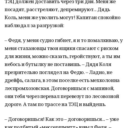
ТЭЦ должен доставить через три дня. Меня же
посадят, расстреляют, депремируют... Дядь
Коль, меня же уволить могут! Капитан спокойно
наблюдал за разгрузкой:
– Федя, у меня судно гибнет, я и то помалкиваю, у
меня стахановцы твои ящики спасают с риском
для жизни, можно сказать, геройствуют, а ты им
небось и бутылку не поставишь. – Дядя Коля
презрительно поглядел на Федю. – Ладно, не
дрейфь, салага, в этом поселке есть мехколонна
леспромхозовская. Договоришься с машиной,
они тебя через перевал перевезут по лесовозной
дороге. А там по трассе на ТЭЦ и выйдешь.
– Договоришься! Как это – договоришься... – уже
как подбитый «мессершмитт» взвыл Федя. –