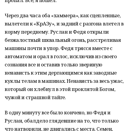
пропал. Все, я пошел.
Через два часа оба «хаммера», как сцепленные,
вылетели к «КрАЗу», и задний с разгона влетел в
корму переднему. Руслан и Федя открыли
безжалостный шквальный огонь, расстреливая
машины почти в упор. Федя трясся вместе с
автоматом и орал в голос, исключив из своего
сознания все и оставив только звериную
ненависть к этим дергающимся как заводные
куклы телам в машинах. Ненависть за весь ужас,
который он хлебнул в этой проклятой Богом,
чужой и страшной тайге.
В одну минуту все было кончено, но Федя и
Руслан, обалдело глядевшие на то, что только
что натворили, не двигались с места. Семен,