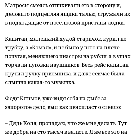
Матросы смеясь отпихивали его в сторону и,
деловито подцепляя ящики талью, сгружали их
в подходящие от поселковой пристани лодки.
Капитан, маленький худой старичок, курил не
трубку, а «Кэмэл», и не было у него на плече
попугая, меняющего пиастры на рубли, а в ушах
торчали пуговки наушников. Весь рейс капитан
крутил ручку приемника, и даже сейчас была
слышна какая-то музычка.
Федя Климов, уже видя себя на дыбе за
запоротое дело, выл как пенопласт о стекло:
– Дядь Коля, пропадаю, что же мне делать. Тут
же добра на сто тысяч в валюте. Я же все это на