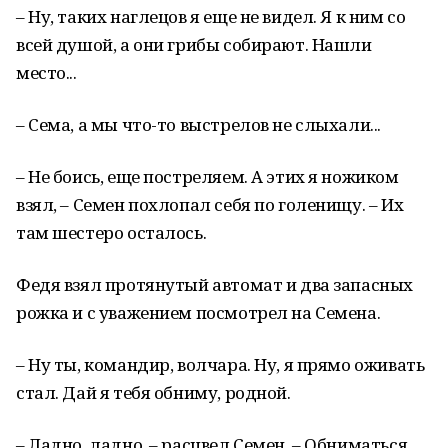
– Ну, таких наглецов я еще не видел. Я к ним со
всей душой, а они грибы собирают. Нашли
место...
– Сема, а мы что-то выстрелов не слыхали...
– Не боись, еще постреляем. А этих я ножиком
взял, – Семен похлопал себя по голенищу. – Их
там шестеро осталось.
Федя взял протянутый автомат и два запасных
рожка и с уважением посмотрел на Семена.
– Ну ты, командир, волчара. Ну, я прямо оживать
стал. Дай я тебя обниму, родной.
– Ладно, ладно, – расцвел Семен. – Обниматься