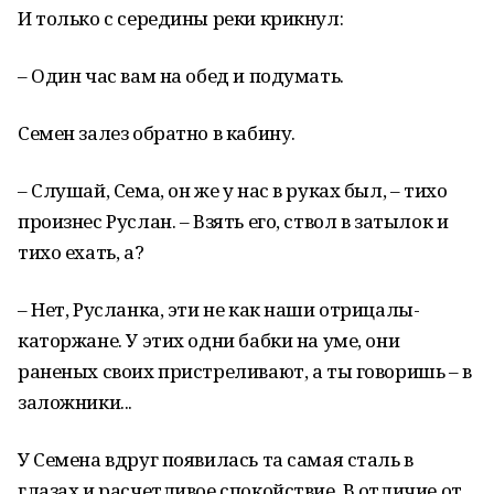
И только с середины реки крикнул:
– Один час вам на обед и подумать.
Семен залез обратно в кабину.
– Слушай, Сема, он же у нас в руках был, – тихо
произнес Руслан. – Взять его, ствол в затылок и
тихо ехать, а?
– Нет, Русланка, эти не как наши отрицалы-
каторжане. У этих одни бабки на уме, они
раненых своих пристреливают, а ты говоришь – в
заложники...
У Семена вдруг появилась та самая сталь в
глазах и расчетливое спокойствие. В отличие от