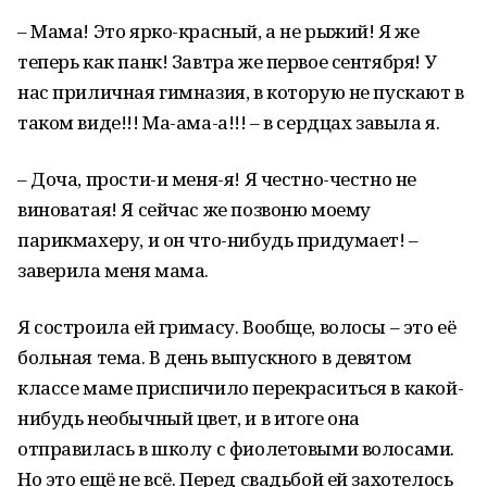
– Мама! Это ярко-красный, а не рыжий! Я же
теперь как панк! Завтра же первое сентября! У
нас приличная гимназия, в которую не пускают в
таком виде!!! Ма-ама-а!!! – в сердцах завыла я.
– Доча, прости-и меня-я! Я честно-честно не
виноватая! Я сейчас же позвоню моему
парикмахеру, и он что-нибудь придумает! –
заверила меня мама.
Я состроила ей гримасу. Вообще, волосы – это её
больная тема. В день выпускного в девятом
классе маме приспичило перекраситься в какой-
нибудь необычный цвет, и в итоге она
отправилась в школу с фиолетовыми волосами.
Но это ещё не всё. Перед свадьбой ей захотелось