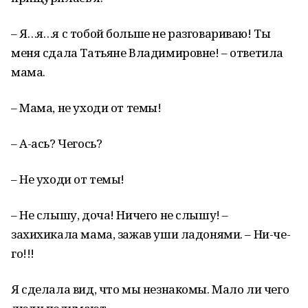
– Я…я…я с тобой больше не разговариваю! Ты
меня сдала Татьяне Владимировне! – ответила
мама.
– Мама, не уходи от темы!
– А-ась? Чегось?
– Не уходи от темы!
– Не слышу, доча! Ничего не слышу! –
захихикала мама, зажав уши ладонями. – Ни-че-
го!!!
Я сделала вид, что мы незнакомы. Мало ли чего