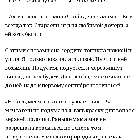
– Нет! – взвизгнула я. – Ты её сожжешь!
– Ах, вот как ты со мной! – обиделась мама. – Вот
всегда так. Стараешься для любимой дочери, а
ей хоть бы что.
С этими словами она сердито топнула ножкой и
ушла. Я только покачала головой. Ну что с неё
возьмёшь. Подуется, подуется, и через минут
пятнадцать забудет. Да и вообще мне сейчас не
до неё, надо к первому сентября готовиться!
«Небось, меня в школе не узнает никто!», –
мечтательно подумала я, взяв краску для волос с
верхней полочки. Раньше мама мне не
разрешала краситься, но теперь-то я
повзрослела! У меня от природы чёрные как