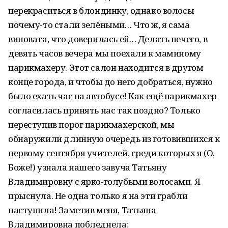
перекраситься в блондинку, однако волосы
почему-то стали зелёными… Что ж, я сама
виновата, что доверилась ей… Делать нечего, в
девять часов вечера мы поехали к маминому
парикмахеру. Этот салон находится в другом
конце города, и чтобы до него добраться, нужно
было ехать час на автобусе! Как ещё парикмахер
согласилась принять нас так поздно? Только
переступив порог парикмахерской, мы
обнаружили длинную очередь из готовившихся к
первому сентября учителей, среди которых я (О,
Боже!) узнала нашего завуча Татьяну
Владимировну с ярко-голубыми волосами. Я
прыснула. Не одна только я на эти грабли
наступила! Заметив меня, Татьяна
Владимировна побледнела: