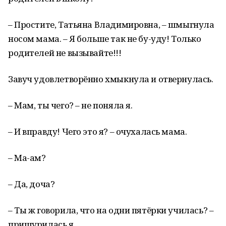
– Простите, Татьяна Владимировна, – шмыгнула
носом мама. – Я больше так не бу-уду! Только
родителей не вызывайте!!!
Завуч удовлетворённо хмыкнула и отвернулась.
– Мам, ты чего? – не поняла я.
– И вправду! Чего это я? – очухалась мама.
– Ма-ам?
– Да, доча?
– Ты ж говорила, что на одни пятёрки училась? –
прищурилась я.