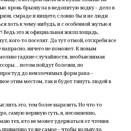
ью: кровь брызнула в недопитую водку – дело в
рязи, смраде и нищете, словно бы и не люди
я хоть к чему-нибудь, и с особенной жутью я
?! Ведь это ж официальная жилплощадь,
, кого-то поселят. Да тут отмой, отскреби все
ё напрасно, ничего не поможет. К новым
 мелкие гадкие случайности, необъяснимая
 ссоры… потом пойдут болезни, по
простуд до неизлечимых форм рака –
ное этим местом, так и будет тянуть людей в
ыслить это, тем более выразить. Но что-то
ро, самую нервную суть, я, несомненно,
маю тех, кто не может удержаться от чтения
 примерно то же самое – чтобы кольнуло,