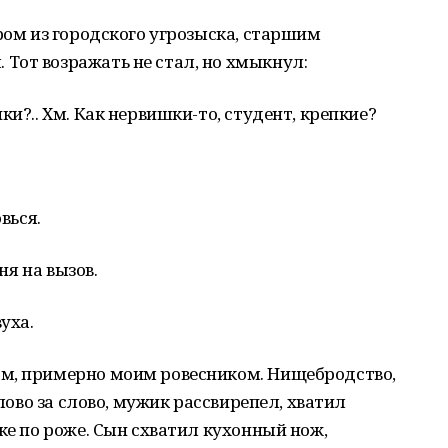
ром из городского угрозыска, старшим
Тот возражать не стал, но хмыкнул:
и?.. Хм. Как нервишки-то, студент, крепкие?
вься.
ня на вызов.
уха.
м, примерно моим ровесником. Нищебродство,
Слово за слово, мужик рассвирепел, хватил
ке по роже. Сын схватил кухонный нож,