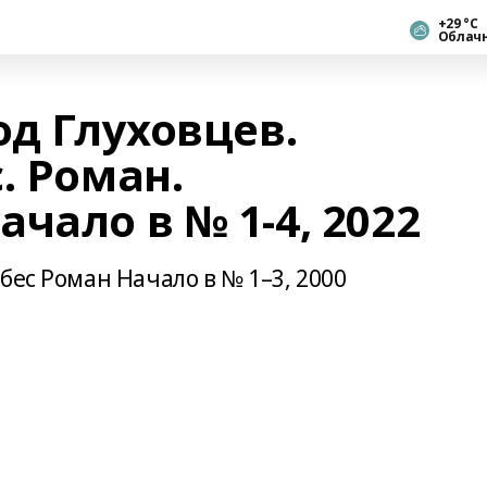
+29 °С
Облач
од Глуховцев.
. Роман.
чало в № 1-4, 2022
бес Роман Начало в № 1–3, 2000