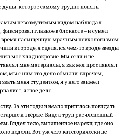
 души, которое самому трудно понять.
 С самым невозмутимым видом наблюдал
 фиксировал главное в блокноте – и сумел
 же время насыщенную мрачным психологизмом
или в городе, я сделался чем-то вроде звезды
нил моё хладнокровие. Мы если и не
ставлял мне материалы, я как мог прославлял
ом, мы с ним это дело обмыли; впрочем,
 звать меня студентом, я у него заимел
рналист, ясное дело.
мству. За эти годы немало пришлось повидать
 старше и твёрже. Видел труп расчлененный –
оловы. Видел тело, вытащенное из реки, где оно
оло недели. Вот уж чего категорически не