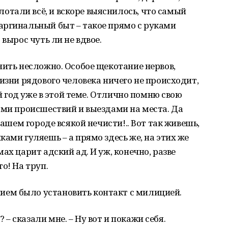
тали всё, и вскоре выяснилось, что самый
аргинальный быт – такое прямо с руками
 вырос чуть ли не вдвое.
нить несложно. Особое щекотание нервов,
изни рядового человека ничего не происходит,
ий год уже в этой теме. Отлично помню свою
ами происшествий и выездами на места. Да
нашем городе всякой нечисти!.. Вот так живешь,
ами гуляешь – а прямо здесь же, на этих же
ах царит адский ад. И уж, конечно, разве
о! На труп.
ем было установить контакт с милицией.
 сказали мне. – Ну вот и покажи себя.