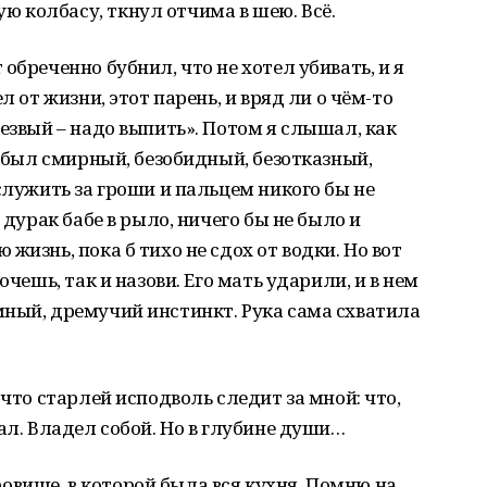
 колбасу, ткнул отчима в шею. Всё.
обреченно бубнил, что не хотел убивать, и я
л от жизни, этот парень, и вряд ли о чём-то
езвый – надо выпить». Потом я слышал, как
н был смирный, безобидный, безотказный,
служить за гроши и пальцем никого бы не
 дурак бабе в рыло, ничего бы не было и
жизнь, пока б тихо не сдох от водки. Но вот
очешь, так и назови. Его мать ударили, и в нем
мный, дремучий инстинкт. Рука сама схватила
 что старлей исподволь следит за мной: что,
ал. Владел собой. Но в глубине души…
 кровище, в которой была вся кухня. Помню на