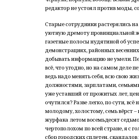
редактор не устоял против моды, со
Старые сотрудники растерялись на
уютную дремоту провинциальной жи
газетные полосы нудятиной об усп
демонстрациях, районных весенних
добывать информацию не умели. Пе
всё, что угодно, но на самом деле п
ведь надо менять себя, всю свою ж
должностями, зарплатами, семьями. 
уже уставший от прожитых лет, цен
очутился? Разве легко, по сути, всё н
молодому, холостому, семь вёрст – 
журфака летом восемьдесят седьмо
чертополохом по всей стране, я с 
сбор городских сплетен, скандалов 