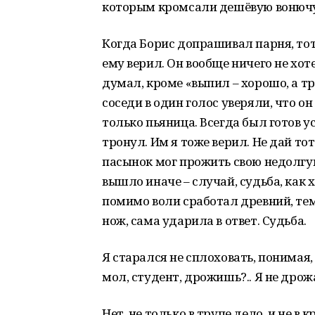
которым кромсали дешёвую вонючую
Когда Борис допрашивал парня, тот 
ему верил. Он вообще ничего не хоте
думал, кроме «выпил – хорошо, а тр
соседи в один голос уверяли, что о
только пьяница. Всегда был готов у
тронул. Им я тоже верил. Не дай тот
пасынок мог прожить свою недолгую 
вышло иначе – случай, судьба, как х
помимо воли сработал древний, те
нож, сама ударила в ответ. Судьба.
Я старался не сплоховать, понимая,
мол, студент, дрожишь?.. Я не дрож
Нет, не только в трупе дело, и не в