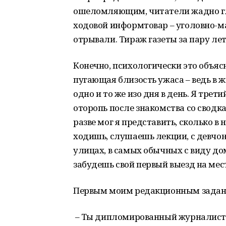
ошеломляющим, читатели жадно гло
ходовой информтовар – уголовно-м
отрывали. Тираж газеты за пару лет
Конечно, психологически это объяс
пугающая близость ужаса – ведь в ж
одно и то же изо дня в день. Я трет
оторопь после знакомства со сводк
разве мог я представить, сколько в 
ходишь, слушаешь лекции, с девчонк
улицах, в самых обычных с виду дом
забудешь свой первый выезд на мест
Первым моим редакционным задани
– Ты дипломированный журналист? –