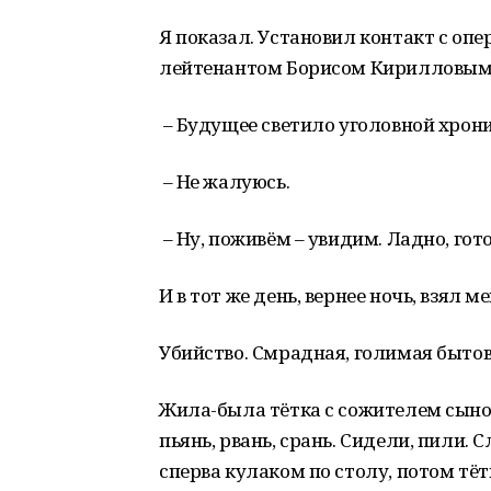
Я показал. Установил контакт с опе
лейтенантом Борисом Кирилловым. 
– Будущее светило уголовной хроник
– Не жалуюсь.
– Ну, поживём – увидим. Ладно, гото
И в тот же день, вернее ночь, взял ме
Убийство. Смрадная, голимая бытов
Жила-была тётка с сожителем сыно
пьянь, рвань, срань. Сидели, пили. 
сперва кулаком по столу, потом тёт