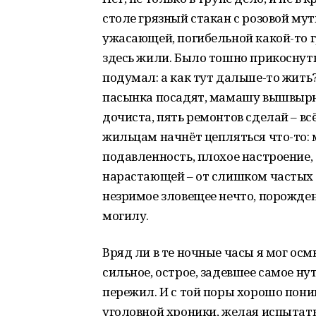
столе грязный стакан с розовой мут
ужасающей, погибельной какой-то г
здесь жили. Было тошно прикоснутьс
подумал: а как тут дальше-то жить
пасынка посадят, мамашу вышвырнут
дочиста, пять ремонтов сделай – вс
жильцам начнёт цепляться что-то:
подавленность, плохое настроение,
нарастающей – от слишком частых 
незримое зловещее нечто, порожден
могилу.
Вряд ли в те ночные часы я мог осм
сильное, острое, задевшее самое нут
пережил. И с той поры хорошо пони
уголовной хроники, желая испытать