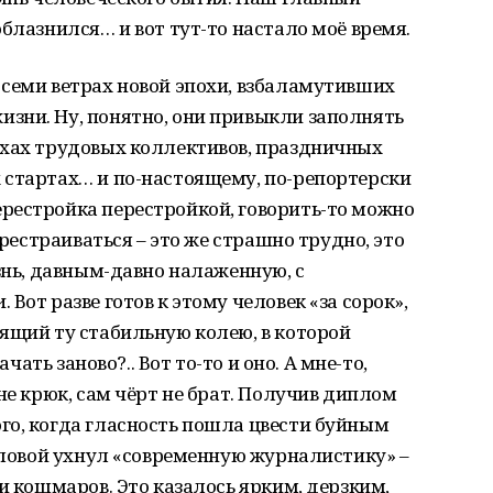
блазнился… и вот тут-то настало моё время.
 семи ветрах новой эпохи, взбаламутивших
зни. Ну, понятно, они привыкли заполнять
ехах трудовых коллективов, праздничных
 стартах… и по-настоящему, по-репортерски
рестройка перестройкой, говорить-то можно
ерестраиваться – это же страшно трудно, это
изнь, давным-давно налаженную, с
Вот разве готов к этому человек «за сорок»,
ящий ту стабильную колею, в которой
ачать заново?.. Вот то-то и оно. А мне-то,
не крюк, сам чёрт не брат. Получив диплом
го, когда гласность пошла цвести буйным
головой ухнул «современную журналистику» –
и кошмаров. Это казалось ярким, дерзким,