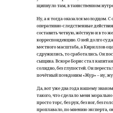
щипнуло там, в таинственном нутре
Ну, а я тогда оказался молодцом.
оперативно-следственные действия,
составить четкую, жёсткую и в то
корреспонденцию. О ней долго судач
местного масштаба, а Кириллов оце
сдружились, то сработались. Он по
сыщика. Вскоре Борис стал капитан
солидно, без глупостей. Он перестал
почётный псевдоним «Жур» – ну, жу
Да, вот уже два года нашему знако
такого, что сделало меня морально
просто торс, без рук, без ног, без г
проплавало, по мнению эксперта, ок