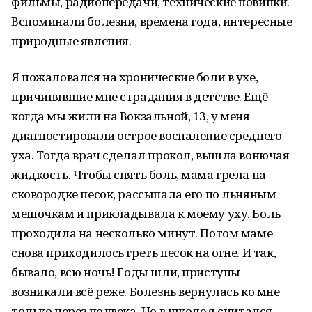
фильмы, радиопередачи, технические новинки.
Вспоминали болезни, времена года, интересные
природные явления.
Я пожаловался на хронические боли в ухе,
причинявшие мне страдания в детстве. Ещё
когда мы жили на Вокзальной, 13, у меня
диагностировали острое воспаление среднего
уха. Тогда врач сделал прокол, вышла вонючая
жидкость. Чтобы снять боль, мама грела на
сковородке песок, рассыпала его по льняным
мешочкам и прикладывала к моему уху. Боль
проходила на несколько минут. Потом маме
снова приходилось греть песок на огне. И так,
бывало, всю ночь! Годы шли, приступы
возникали всё реже. Болезнь вернулась ко мне
только через полвека. Но в школе я считался