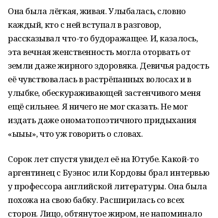
Она была лёгкая, живая. Улыбалась, словно
каждый, кто с ней вступал в разговор,
рассказывал что-то будоражащее. И, казалось,
эта вечная женственность могла оторвать от
земли даже жирного здоровяка. Девичья радость
её чувствовалась в растрёпанных волосах и в
улыбке, обескураживающей застенчивого меня
ещё сильнее. Я ничего не мог сказать. Не мог
издать даже ономатопоэтичного придыхания
«ыыы», что уж говорить о словах.
Сорок лет спустя увидел её на Ютубе. Какой-то
аргентинец с Буэнос или Кордовы брал интервью
у профессора английской литературы. Она была
похожа на свою бабку. Расширилась со всех
сторон. Лицо, обтянутое жиром, не напоминало