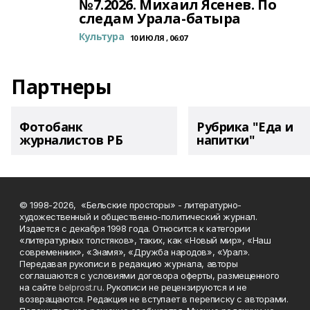
№7.2026. Михаил Ясенев. По
следам Урала-батыра
Культура
10 ИЮЛЯ , 06:07
Партнеры
Фотобанк
Рубрика "Еда и
журналистов РБ
напитки"
© 1998-2026, «Бельские просторы» - литературно-
художественный и общественно-политический журнал.
Издается с декабря 1998 года. Относится к категории
«литературных толстяков», таких, как «Новый мир», «Наш
современник», «Знамя», «Дружба народов», «Урал».
Передавая рукописи в редакцию журнала, авторы
соглашаются с условиями договора оферты, размещенного
на сайте
belprost.ru
. Рукописи не рецензируются и не
возвращаются. Редакция не вступает в переписку с авторами.