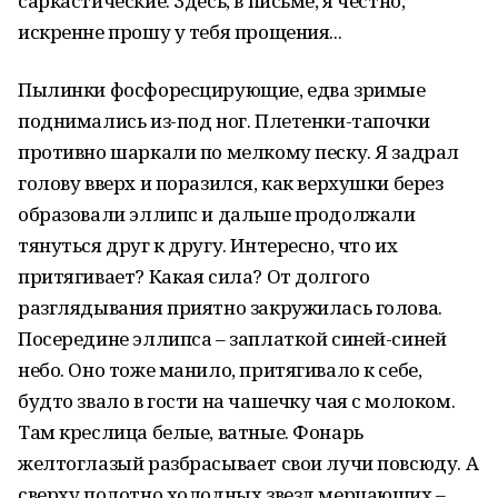
саркастические. Здесь, в письме, я честно,
искренне прошу у тебя прощения...
Пылинки фосфоресцирующие, едва зримые
поднимались из-под ног. Плетенки-тапочки
противно шаркали по мелкому песку. Я задрал
голову вверх и поразился, как верхушки берез
образовали эллипс и дальше продолжали
тянуться друг к другу. Интересно, что их
притягивает? Какая сила? От долгого
разглядывания приятно закружилась голова.
Посередине эллипса – заплаткой синей-синей
небо. Оно тоже манило, притягивало к себе,
будто звало в гости на чашечку чая с молоком.
Там креслица белые, ватные. Фонарь
желтоглазый разбрасывает свои лучи повсюду. А
сверху полотно холодных звезд мерцающих –