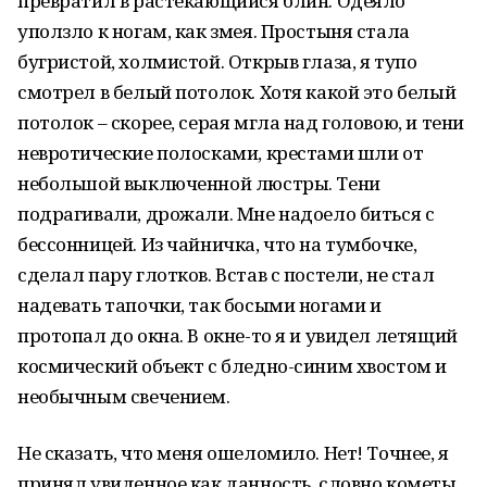
превратил в растекающийся блин. Одеяло
уползло к ногам, как змея. Простыня стала
бугристой, холмистой. Открыв глаза, я тупо
смотрел в белый потолок. Хотя какой это белый
потолок – скорее, серая мгла над головою, и тени
невротические полосками, крестами шли от
небольшой выключенной люстры. Тени
подрагивали, дрожали. Мне надоело биться с
бессонницей. Из чайничка, что на тумбочке,
сделал пару глотков. Встав с постели, не стал
надевать тапочки, так босыми ногами и
протопал до окна. В окне-то я и увидел летящий
космический объект с бледно-синим хвостом и
необычным свечением.
Не сказать, что меня ошеломило. Нет! Точнее, я
принял увиденное как данность, словно кометы,