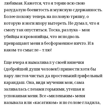
любимая. Кажется, что я теряю всю свою
разудалую боевитость и мужскую сдержанность.
Более похожу теперь на половую тряпку, о
которую и ноги впору вытереть. Не думал, что я
смогу так опуститься. Тоска, разлука – мои
убийцы и кровопийцы, что исподволь
превращают меня в бесформенное ничто. И в
каком-то смысле – тлю!
Еще вчера я вымаливал у своей нянечки
(добрейшей души человек!) принести хотя бы
пару листов чистых да простенький грифельный
карандаш. Она, видя мучения мои, сама
заливалась слезами горькими, утешая и
успокаивая меня. Все «миленьким» меня
называла или «касатиком» и по голове гладила,