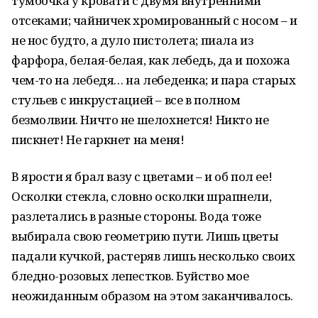
тумбочка у кровати с двумя внутренними
отсеками; чайничек хромированный с носом – и
не нос будто, а дуло пистолета; пиала из
фарфора, белая-белая, как лебедь, да и похожа
чем-то на лебедя… на лебеденка; и пара старых
стульев с инкрустацией – все в полном
безмолвии. Ничто не шелохнется! Никто не
пискнет! Не гаркнет на меня!
В ярости я брал вазу с цветами – и об пол ее!
Осколки стекла, словно осколки шрапнели,
разлетались в разные стороны. Вода тоже
выбирала свою геометрию пути. Лишь цветы
падали кучкой, растеряв лишь несколько своих
бледно-розовых лепестков. Буйство мое
неожиданным образом на этом заканчивалось.