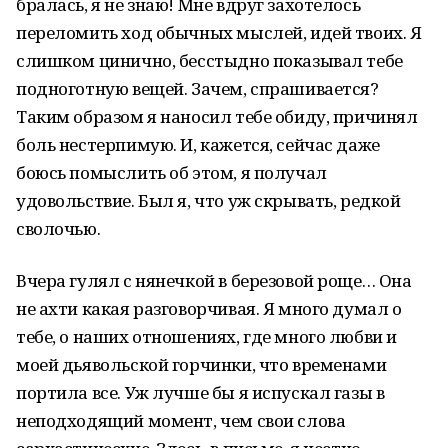
бралась, я не знаю! Мне вдруг захотелось
переломить ход обычных мыслей, идей твоих. Я
слишком цинично, бесстыдно показывал тебе
подноготную вещей. Зачем, спрашивается?
Таким образом я наносил тебе обиду, причинял
боль нестерпимую. И, кажется, сейчас даже
боюсь помыслить об этом, я получал
удовольствие. Был я, что уж скрывать, редкой
сволочью.
Вчера гулял с нянечкой в березовой роще… Она
не ахти какая разговорчивая. Я много думал о
тебе, о наших отношениях, где много любви и
моей дьявольской горчинки, что временами
портила все. Уж лучше бы я испускал газы в
неподходящий момент, чем свои слова