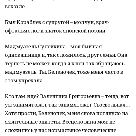
вокзале.
Был Кораблев с супругой – молчун, врач-
офтальмолог и знаток японской поэзии.
Мадмуазель Сулейкина – моя бывшая
однокашница и, так сложилось, друг семьи. Она
терпеть не может, когда я к ней так обращаюсь –
мадмуазель. Ты, Беленочек, тоже меня часто в
этом упрекала.
Кто там еще? Валентина Григорьевна – теща; вот
уж запамятовал, так запамятовал. Своевольная…
Хотя прости, Беленочек, меня снова потянуло на
язвительные эпитеты. Всецело вина моя: не
сложились у нас нормальные человеческие