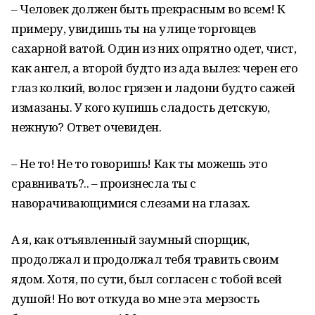
– Человек должен быть прекрасным во всем! К
примеру, увидишь ты на улице торговцев
сахарной ватой. Один из них опрятно одет, чист,
как ангел, а второй будто из ада вылез: черен его
глаз колкий, волос грязен и ладони будто сажей
измазаны. У кого купишь сладость детскую,
нежную? Ответ очевиден.
– Не то! Не то говоришь! Как ты можешь это
сравнивать?.. – произнесла ты с
наворачивающимися слезами на глазах.
А я, как отъявленный заумный спорщик,
продолжал и продолжал тебя травить своим
ядом. Хотя, по сути, был согласен с тобой всей
душой! Но вот откуда во мне эта мерзость