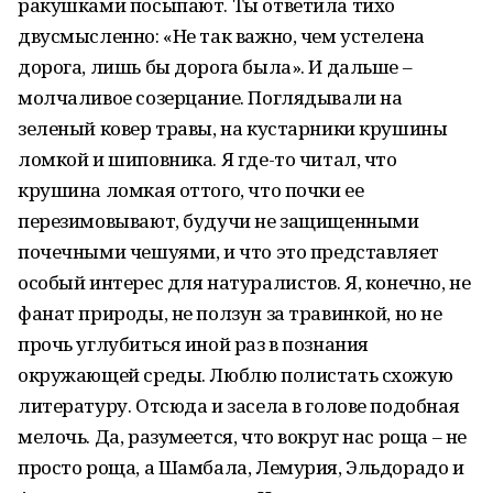
ракушками посыпают. Ты ответила тихо
двусмысленно: «Не так важно, чем устелена
дорога, лишь бы дорога была». И дальше –
молчаливое созерцание. Поглядывали на
зеленый ковер травы, на кустарники крушины
ломкой и шиповника. Я где-то читал, что
крушина ломкая оттого, что почки ее
перезимовывают, будучи не защищенными
почечными чешуями, и что это представляет
особый интерес для натуралистов. Я, конечно, не
фанат природы, не ползун за травинкой, но не
прочь углубиться иной раз в познания
окружающей среды. Люблю полистать схожую
литературу. Отсюда и засела в голове подобная
мелочь. Да, разумеется, что вокруг нас роща – не
просто роща, а Шамбала, Лемурия, Эльдорадо и