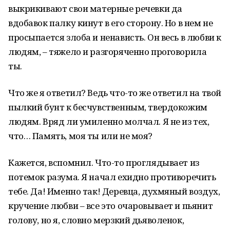
выкрикивают свои матерные речевки да
вдобавок палку кинут в его сторону. Но в нем не
просыпается злоба и ненависть. Он весь в любви к
людям, – тяжело и разгоряченно проговорила
ты.
Что же я ответил? Ведь что-то же ответил на твой
пылкий бунт к бесчувственным, твердокожим
людям. Вряд ли умиленно молчал. Я не из тех,
что… Память, моя ты или не моя?
Кажется, вспомнил. Что-то проглядывает из
потемок разума. Я начал ехидно противоречить
тебе. Да! Именно так! Деревца, духмяный воздух,
кручение любви – все это очаровывает и пьянит
голову, но я, словно мерзкий дьяволенок,