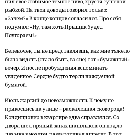
пил свое любимое темное пиво, хрустя сушеной
рыбкой. На твои доводы говорил только:
«Зачем?» В конце концов согласился. Про себя
подумал: «Ну, там хоть Прыщик будет.
Поугораем!»
Беленочек, ты не представляешь, как мне тяжело
было видеть (стало быть, во сне) тот «бумажный»
вечер. И после пробуждения вспоминать
увиденное. Сердце будто терли наждачной
бумагой.
Июль жаркий до невозможности. К чему не
прикоснись на улице – раскаленная сковорода!
Кондиционер в квартире едва справлялся. Со
двора шел пряный запах шашлыков; он подло
лез мне в ноздри, раззадоривал аппетит. В тот