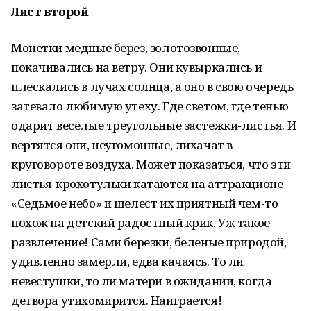
Лист второй
Монетки медные берез, золотозвонные,
покачивались на ветру. Они кувыркались и
плескались в лучах солнца, а оно в свою очередь
затевало любимую утеху. Где светом, где тенью
одарит веселые треугольные застежки-листья. И
вертятся они, неугомонные, лихачат в
круговороте воздуха. Может показаться, что эти
листья-крохотульки катаются на аттракционе
«Седьмое небо» и шелест их приятный чем-то
похож на детский радостный крик. Уж такое
развлечение! Сами березки, беленые природой,
удивленно замерли, едва качаясь. То ли
невестушки, то ли матери в ожидании, когда
детвора утихомирится. Наиграется!