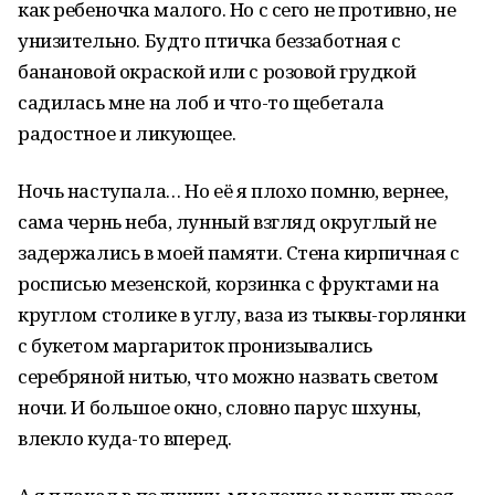
как ребеночка малого. Но с сего не противно, не
унизительно. Будто птичка беззаботная с
банановой окраской или с розовой грудкой
садилась мне на лоб и что-то щебетала
радостное и ликующее.
Ночь наступала… Но её я плохо помню, вернее,
сама чернь неба, лунный взгляд округлый не
задержались в моей памяти. Стена кирпичная с
росписью мезенской, корзинка с фруктами на
круглом столике в углу, ваза из тыквы-горлянки
с букетом маргариток пронизывались
серебряной нитью, что можно назвать светом
ночи. И большое окно, словно парус шхуны,
влекло куда-то вперед.