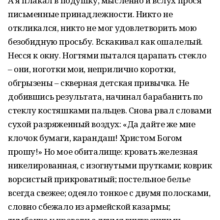
А я плакал в подушку, мысленно и вслух прося
письменные принадлежности. Никто не
откликался, никто не мог удовлетворить мою
безобидную просьбу. Вскакивал как ошалелый.
Несся к окну. Ногтями пытался царапать стекло
– они, ноготки мои, неприлично коротки,
обгрызены – скверная детская привычка. Не
добившись результата, начинал барабанить по
стеклу костяшками пальцев. Снова рвал словами
сухой разряженный воздух: «Да дайте же мне
клочок бумаги, карандаш! Христом Богом
прошу!» Но мое обиталище: кровать железная
никелированная, с изогнутыми прутками; коврик
ворсистый прикроватный; постельное белье
всегда свежее; одеяло тонкое с двумя полосками,
словно сбежало из армейской казармы;