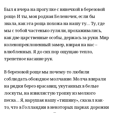
Был я вчера на прогулке с нянечкой в березовой
роще. И ты, моя родная Беленочек, если бы
знала, как эта роща похожа на нашу ту… Ту, где
мы с тобой частенько гуляли, прохаживались,
как две царственные особы, держась за руки. Мир
коленопреклоненный замер, взирая на нас –
влюбленных. Я до сих пор ощущаю тепло,
трепетное касание рук.
В березовой роще мы почему-то любили
соблюдать обоюдное молчание. Молча взирали
на рядки берез-красавиц, укутанных в белые
лоскуты, на извилистую тропку из мелкого
песка… Я, нарушая нашу «тишину», сказал как-
то, что в Голландии в некоторых парках дорожки