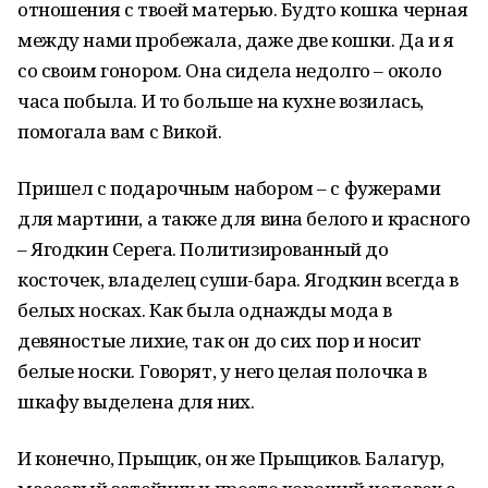
отношения с твоей матерью. Будто кошка черная
между нами пробежала, даже две кошки. Да и я
со своим гонором. Она сидела недолго – около
часа побыла. И то больше на кухне возилась,
помогала вам с Викой.
Пришел с подарочным набором – с фужерами
для мартини, а также для вина белого и красного
– Ягодкин Серега. Политизированный до
косточек, владелец суши-бара. Ягодкин всегда в
белых носках. Как была однажды мода в
девяностые лихие, так он до сих пор и носит
белые носки. Говорят, у него целая полочка в
шкафу выделена для них.
И конечно, Прыщик, он же Прыщиков. Балагур,