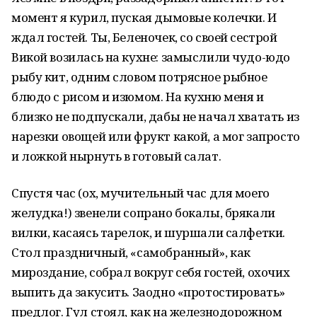
момент я курил, пуская дымовые колечки. И
ждал гостей. Ты, Беленочек, со своей сестрой
Викой возилась на кухне: замыслили чудо-юдо
рыбу кит, одним словом потрясное рыбное
блюдо с рисом и изюмом. На кухню меня и
близко не подпускали, дабы не начал хватать из
нарезки овощей или фрукт какой, а мог запросто
и ложкой нырнуть в готовый салат.
Спустя час (ох, мучительный час для моего
желудка!) звенели сопрано бокалы, брякали
вилки, касаясь тарелок, и шуршали салфетки.
Стол праздничный, «самобранный», как
мироздание, собрал вокруг себя гостей, охочих
выпить да закусить. Заодно «протостировать»
предлог. Гул стоял, как на железнодорожном