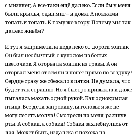
с мизинец. А все-таки ещё далеко. Если бы у меня
были крылья, один миг – и дома. А ножками
топать и топать. К тому же в гору. Почему мы так
далеко живём?
И тут я заприметила недалеко от дороги зонтик.
Он был необычный, с куполом из белых
цветочков. Я оторвала зонтик из травы. А он
оторвал меня от земли и понёс прямо по воздуху!
Сердце сразу же сбежало в пятки. Не думала, что
будет так страшно. Но я быстро привыкла и даже
пыталась махать одной рукой. Как однокрылая
птица. Все дети запрокинули головы: я же не
могу лететь молча! Смотрели на меня, разинув
рты. А собаки, а собаки! Собаки захлебнулись от
лая. Может быть, издалека я похожа на