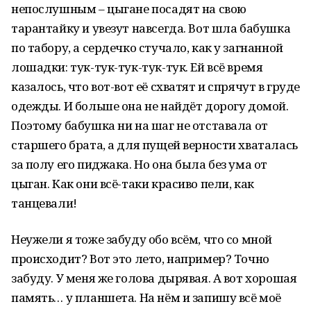
непослушным – цыгане посадят на свою
тарантайку и увезут навсегда. Вот шла бабушка
по табору, а сердечко стучало, как у загнанной
лошадки: тук-тук-тук-тук-тук. Ей всё время
казалось, что вот-вот её схватят и спрячут в груде
одежды. И больше она не найдёт дорогу домой.
Поэтому бабушка ни на шаг не отставала от
старшего брата, а для пущей верности хваталась
за полу его пиджака. Но она была без ума от
цыган. Как они всё-таки красиво пели, как
танцевали!
Неужели я тоже забуду обо всём, что со мной
происходит? Вот это лето, например? Точно
забуду. У меня же голова дырявая. А вот хорошая
память… у планшета. На нём и запишу всё моё