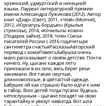
эрзянский, удмуртский и ненецкий
языки. Лауреат литературной премии
имени Александра Лужикова (2012). Автор
книг «Дзар» (Свет), 2011, «Чӧв!» (Молчи!),
2012, «Юрсигусь бордъяс» (Крылья
стрекозы), 2014, «Кӧчильлы козин»
(Подарок зайке), 2018. Член Союза
писателей России с 2016 годаЧетыре
сантиметра счастьяРассказыАвторский
перевод с комиПамятьБабушка очень
мало рассказывает о своём детстве. Почти
ничего. Ну, цыгане каждое лето
приезжали в их село, весь берег реки
занимали. Все такие смуглые,
длинноволосые, в цветастой одежде.
Бабушке ой как страшно было идти к ним
в табор. Всех детей тогда пугали: будешь
непослушным – цыгане посадят на свою
тарантайку и увезут навсегда. Вот шла