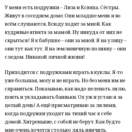
У меня есть подружки – Лиза и Ксюша. Сёстры.
Живут в соседнем доме. Они младше меня и во
всём слушаются. Всюду ходят за мной. Как
кудрявые ягнята за мамой. Ну никуда от них не
скрыться! Я к бабушке – они за мной. Я на улицу –
они тут как тут. Я на земляничную полянку – они
следом. Никакой личной жизни!
Приходится с подружками играть в куклы. Я-то
уже большая, могу и не играть. Но без меня им не
справиться. Показываю, как надо пеленать лялю,
поить и укладывать баиньки. Ох уж и устаю я за
целый день! А ещё присматриваю за лялями,
когда подружки уходят на тихий час к себе
домой. Хитренькие, с собой не берут. Как будто
мне очень хочется столько ляль нянчить.