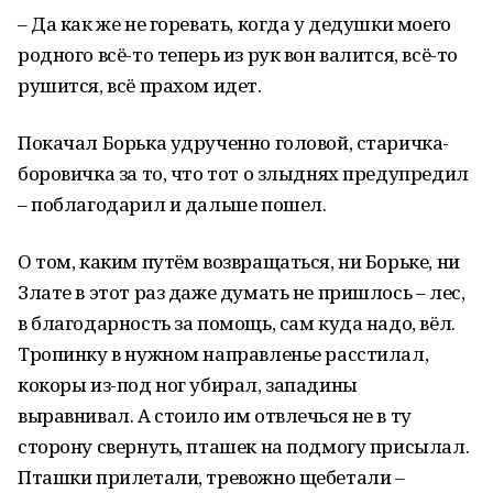
– Да как же не горевать, когда у дедушки моего
родного всё-то теперь из рук вон валится, всё-то
рушится, всё прахом идет.
Покачал Борька удрученно головой, старичка-
боровичка за то, что тот о злыднях предупредил
– поблагодарил и дальше пошел.
О том, каким путём возвращаться, ни Борьке, ни
Злате в этот раз даже думать не пришлось – лес,
в благодарность за помощь, сам куда надо, вёл.
Тропинку в нужном направленье расстилал,
кокоры из-под ног убирал, западины
выравнивал. А стоило им отвлечься не в ту
сторону свернуть, пташек на подмогу присылал.
Пташки прилетали, тревожно щебетали –