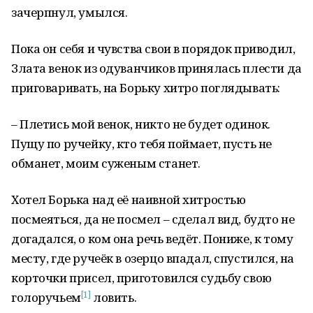
зачерпнул, умылся.
Пока он себя и чувства свои в порядок приводил,
Злата венок из одуванчиков принялась плести да
приговаривать, на Борьку хитро поглядывать:
– Плетись мой венок, никто не будет одинок.
Пущу по ручейку, кто тебя поймает, пусть не
обманет, моим суженым станет.
Хотел Борька над её наивной хитростью
посмеяться, да не посмел – сделал вид, будто не
догадался, о ком она речь ведёт. Пониже, к тому
месту, где ручеёк в озерцо впадал, спустился, на
корточки присел, приготовился судьбу свою
[1]
голоручьем
ловить.