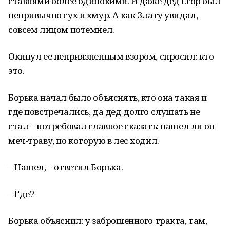
ставнями более одинокими. И даже дед Егор был
непривычно сух и хмур. А как Злату увидал,
совсем лицом потемнел.
Окинул ее неприязненным взором, спросил: кто
это.
Борька начал было объяснять, кто она такая и
где повстречались, да дед долго слушать не
стал – потребовал главное сказать: нашел ли он
меч-траву, по которую в лес ходил.
– Нашел, – ответил Борька.
– Где?
Борька объяснил: у заброшенного тракта, там,