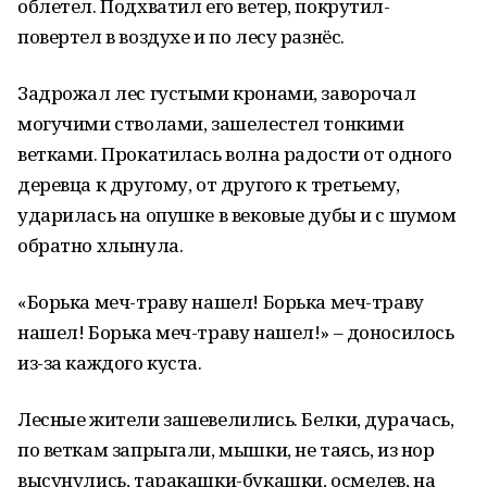
облетел. Подхватил его ветер, покрутил-
повертел в воздухе и по лесу разнёс.
Задрожал лес густыми кронами, заворочал
могучими стволами, зашелестел тонкими
ветками. Прокатилась волна радости от одного
деревца к другому, от другого к третьему,
ударилась на опушке в вековые дубы и с шумом
обратно хлынула.
«Борька меч-траву нашел! Борька меч-траву
нашел! Борька меч-траву нашел!» – доносилось
из-за каждого куста.
Лесные жители зашевелились. Белки, дурачась,
по веткам запрыгали, мышки, не таясь, из нор
высунулись, таракашки-букашки, осмелев, на