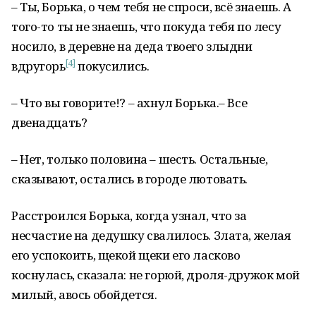
– Ты, Борька, о чем тебя не спроси, всё знаешь. А
того-то ты не знаешь, что покуда тебя по лесу
носило, в деревне на деда твоего злыдни
[4]
вдругорь
покусились.
– Что вы говорите!? – ахнул Борька.– Все
двенадцать?
– Нет, только половина – шесть. Остальные,
сказывают, остались в городе лютовать.
Расстроился Борька, когда узнал, что за
несчастие на дедушку свалилось. Злата, желая
его успокоить, щекой щеки его ласково
коснулась, сказала: не горюй, дроля-дружок мой
милый, авось обойдется.