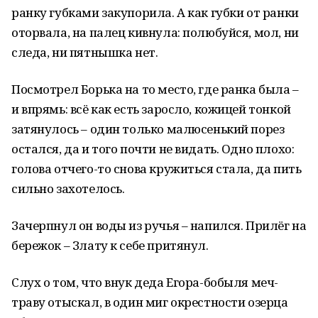
ранку губками закупорила. А как губки от ранки
оторвала, на палец кивнула: полюбуйся, мол, ни
следа, ни пятнышка нет.
Посмотрел Борька на то место, где ранка была –
и впрямь: всё как есть заросло, кожицей тонкой
затянулось – один только малюсенький порез
остался, да и того почти не видать. Одно плохо:
голова отчего-то снова кружиться стала, да пить
сильно захотелось.
Зачерпнул он воды из ручья – напился. Прилёг на
бережок – Злату к себе притянул.
Слух о том, что внук деда Егора-бобыля меч-
траву отыскал, в один миг окрестности озерца