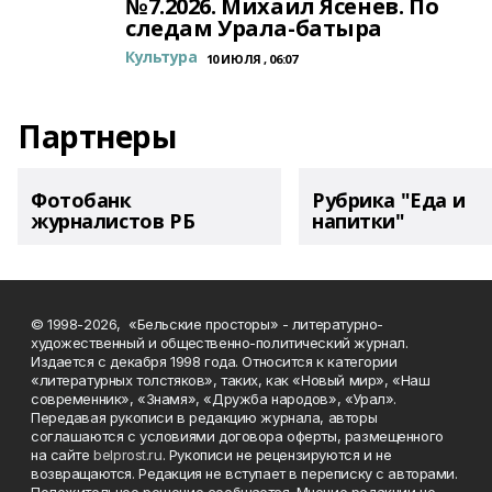
№7.2026. Михаил Ясенев. По
следам Урала-батыра
Культура
10 ИЮЛЯ , 06:07
Партнеры
Фотобанк
Рубрика "Еда и
журналистов РБ
напитки"
© 1998-2026, «Бельские просторы» - литературно-
художественный и общественно-политический журнал.
Издается с декабря 1998 года. Относится к категории
«литературных толстяков», таких, как «Новый мир», «Наш
современник», «Знамя», «Дружба народов», «Урал».
Передавая рукописи в редакцию журнала, авторы
соглашаются с условиями договора оферты, размещенного
на сайте
belprost.ru
. Рукописи не рецензируются и не
возвращаются. Редакция не вступает в переписку с авторами.