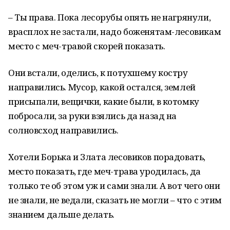
– Ты права. Пока лесорубы опять не нагрянули,
врасплох не застали, надо боженятам-лесовикам
место с меч-травой скорей показать.
Они встали, оделись, к потухшему костру
направились. Мусор, какой остался, землей
присыпали, вещички, какие были, в котомку
побросали, за руки взялись да назад на
солновсход направились.
Хотели Борька и Злата лесовиков порадовать,
место показать, где меч-трава уродилась, да
только те об этом уж и сами знали. А вот чего они
не знали, не ведали, сказать не могли – что с этим
знанием дальше делать.