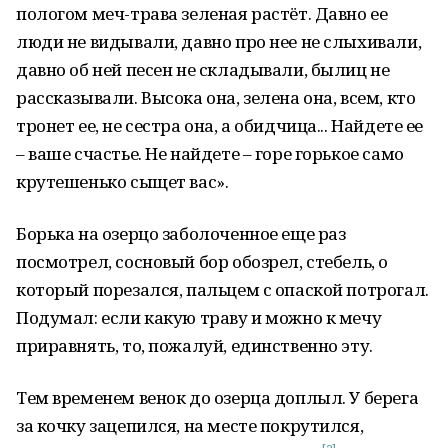
пологом меч-трава зеленая растёт. Давно ее
люди не видывали, давно про нее не слыхивали,
давно об ней песен не складывали, былиц не
рассказывали. Высока она, зелена она, всем, кто
тронет ее, не сестра она, а обидчица... Найдете ее
– ваше счастье. Не найдете – горе горькое само
крутешенько сыщет вас».
Борька на озерцо заболоченное еще раз
посмотрел, сосновый бор обозрел, стебель, о
который порезался, пальцем с опаской потрогал.
Подумал: если какую траву и можно к мечу
приравнять, то, пожалуй, единственно эту.
Тем временем венок до озерца доплыл. У берега
за кочку зацепился, на месте покрутился,