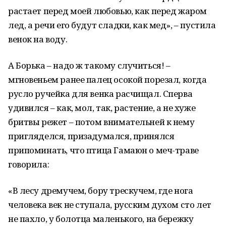
растает перед моей любовью, как перед жаром
лед, а речи его будут сладки, как мед», – пустила
венок на воду.
А Борька – надо ж такому случиться! –
мгновеньем ранее палец осокой порезал, когда
русло ручейка для венка расчищал. Сперва
удивился – как, мол, так, растение, а не хуже
бритвы режет – потом внимательней к нему
пригляделся, призадумался, принялся
припоминать, что птица Гамаюн о меч-траве
говорила:
«В лесу дремучем, бору трескучем, где нога
человека век не ступала, русским духом сто лет
не пахло, у болотца маленького, на бережку