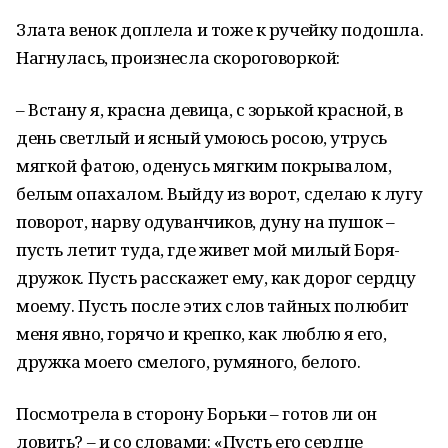
Злата венок доплела и тоже к ручейку подошла.
Нагнулась, произнесла скороговоркой:
– Встану я, красна девица, с зорькой красной, в
день светлый и ясный умоюсь росою, утрусь
мягкой фатою, оденусь мягким покрывалом,
белым опахалом. Выйду из ворот, сделаю к лугу
поворот, нарву одуванчиков, дуну на пушок –
пусть летит туда, где живет мой милый Боря-
дружок. Пусть расскажет ему, как дорог сердцу
моему. Пусть после этих слов тайных полюбит
меня явно, горячо и крепко, как люблю я его,
дружка моего смелого, румяного, белого.
Посмотрела в сторону Борьки – готов ли он
ловить? – и со словами: «Пусть его сердце