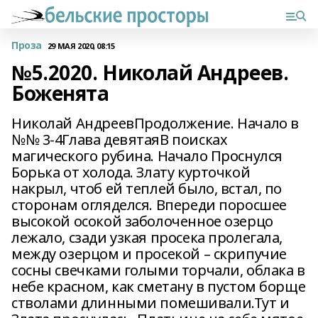
Проза
29 МАЯ 2020, 08:15
№5.2020. Николай Андреев.
Боженята
Николай АндреевПродолжение. Начало в
№№ 3-4Глава девятаяВ поисках
магического рубина. Начало Проснулся
Борька от холода. Злату курточкой
накрыл, чтоб ей теплей было, встал, по
сторонам огляделся. Впереди поросшее
высокой осокой заболоченное озерцо
лежало, сзади узкая просека пролегала,
между озерцом и просекой – скрипучие
сосны свечками голыми торчали, облака в
небе красном, как сметану в пустом борще
стволами длинными помешивали.Тут и