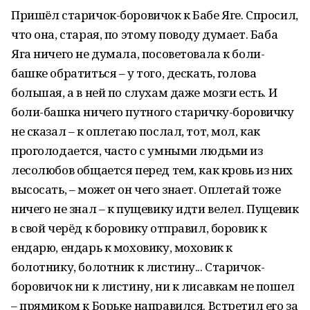
Пришёл старичок-боровичок к Бабе Яге. Спросил,
что она, старая, по этому поводу думает. Баба
Яга ничего не думала, посоветовала к боли-
башке обратиться – у того, дескать, голова
большая, а в ней по слухам даже мозги есть. И
боли-башка ничего путного старичку-боровичку
не сказал – к оплетаю послал, тот, мол, как
проголодается, часто с умными людьми из
лесолюбов общается перед тем, как кровь из них
высосать, – может он чего знает. Оплетай тоже
ничего не знал – к пущевику идти велел. Пущевик
в свой черёд к боровику отправил, боровик к
ендарю, ендарь к моховику, моховик к
болотнику, болотник к листину... Старичок-
боровичок ни к листину, ни к лисавкам не пошел
– прямиком к Борьке направился. Встретил его за