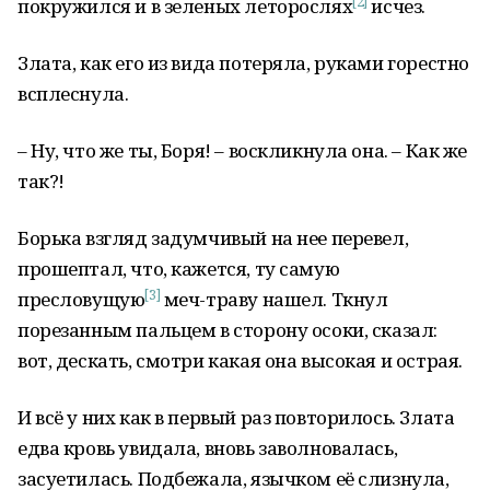
[2]
покружился и в зеленых леторослях
исчез.
Злата, как его из вида потеряла, руками горестно
всплеснула.
– Ну, что же ты, Боря! – воскликнула она. – Как же
так?!
Борька взгляд задумчивый на нее перевел,
прошептал, что, кажется, ту самую
[3]
пресловущую
меч-траву нашел. Ткнул
порезанным пальцем в сторону осоки, сказал:
вот, дескать, смотри какая она высокая и острая.
И всё у них как в первый раз повторилось. Злата
едва кровь увидала, вновь заволновалась,
засуетилась. Подбежала, язычком её слизнула,