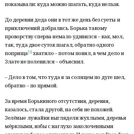
показывали: куда можно шагать, куда нельзя.
До деревни деда они в тот же день без суеты и
приключений добрались. Борька такому
проворству сперва немало удивился – как, мол,
так, туда двое суток шагал, обратно одного
[5]
поприща
хватило – потом понял, в чем дело и
Злате не поленился – объяснил.
– Дело в том, что туда я за солнцем по дуге шел,
обратно – по прямой.
За время Борькиного отсутствия, деревня,
казалось, стала другой, на себя не похожей.
Зелёные лужайки выглядели жухлыми, деревья
мёрклыми, избы с наглухо заколоченными