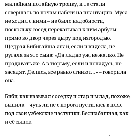
малайкам потайную тропку, и те стали
совершать по ночам набеги на плантацию. Муса
не ходил с ними – не было надобности,
поскольку сосед перекатывал к ним арбузы
прямо во двор через дыру под изгородью.
Щедрая Бибигайша-апай, если и видела, не
ругала за это сына: «Да ладно уж, не жалко. Не
продавать же. А в тюрьму, если и попадусь, не
засадят. Делись, всё равно сгниют…» – говорила
она.
Биби, как называл соседку и стар и млад, похоже,
выпила – чуть ли не с порога пустилась в пляс
под свои узбекские частушки. Бесшабашная, как
и её сынок.