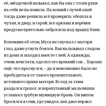
её, звёздочкой называл, как бы она с тоски руки
на себя не наложила. На всякий случай апай
тогда даже решила всё проверить: обошла и
чулан, и двор, и сарай, все арканы и верёвки
предусмотрительно забросила под крышу бани.
Вспомнив об этом, Муса не спускал с матери
глаз, даже уснуть боялся. Выскальзывал следом
из дома и заходил вместе с ней. А однажды,
очень некстати, одолел его крепкий сон… Хорошо
ещё, что проснулся, – да и невозможно было не
пробудиться от такого пронзительного,
истошного крика матери. Вслед за этим
раздался грохот, и перепуганный мальчишка
услышал грубую мужицкую брань. Он мигом
бросился в сени, где увидел, как двое верзил