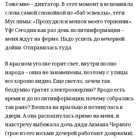
Тоже мне – диктатор. В этот момент я вспомнила
слова самой спокойной из «баб эсвеклы», тети
Муслимы: «Прохудился мешок моего терпения».
Уф! Сегодня как раз день политинформации –
меня ждут на ферме. Надо успеть до вечерней
дойки. Отправилась туда.
В красном уголке горит свет, внутри полно
народа – окна не занавешены, поэтому с улицы
все хорошо видно. Еще светло, зачем так
бездумно тратят электроэнергию? Вроде есть
время и до политинформации, почему собрались
так рано? Взошла на крыльцо и потянулась к
двери. А она распахнулась прямо на меня, и
навстречу выбежала дочь дяди Акмана Черного
(трое из его восьми дочерей работают доярками).