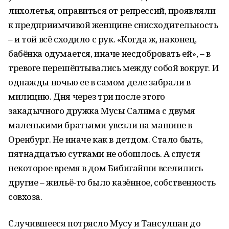
лихолетья, оправиться от репрессий, проявляли
к предприимчивой женщине снисходительность
– и той всё сходило с рук. «Когда ж, наконец,
бабёнка одумается, иначе неcдобровать ей», – в
тревоге перешёптывались между собой вокруг. И
однажды ночью ее в самом деле забрали в
милицию. Дня через три после этого
закадычного дружка Мусы Салима с двумя
маленькими братьями увезли на машине в
Оренбург. Не иначе как в детдом. Стало быть,
пятнадцатью сутками не обошлось. А спустя
некоторое время в дом Бибигайши вселились
другие – жильё-то было казённое, собственность
совхоза.
Случившееся потрясло Мусу и Тансулпан до