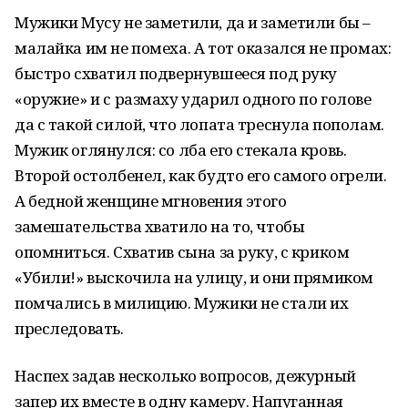
Мужики Мусу не заметили, да и заметили бы –
малайка им не помеха. А тот оказался не промах:
быстро схватил подвернувшееся под руку
«оружие» и с размаху ударил одного по голове
да с такой силой, что лопата треснула пополам.
Мужик оглянулся: со лба его стекала кровь.
Второй остолбенел, как будто его самого огрели.
А бедной женщине мгновения этого
замешательства хватило на то, чтобы
опомниться. Схватив сына за руку, с криком
«Убили!» выскочила на улицу, и они прямиком
помчались в милицию. Мужики не стали их
преследовать.
Наспех задав несколько вопросов, дежурный
запер их вместе в одну камеру. Напуганная