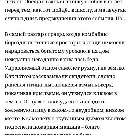
летает. Обещал взять сынишку с собой в полёт
перед тем, как тот пойдёт в школу, и мальчуган
считал дни в предвкушении этого события. Но…
В самый разгар страды, когда комбайны
бороздили степные просторы, а люди не могли
нарадоваться богатому урожаю, в их дом
нежданно-негаданно ворвалась беда.
Управляемый отцом самолёт рухнул на землю.
Как потом рассказывали свидетели, словно
раненая птица, пытающаяся взмыть вверх,
покачивая крыльями, он уткнулся клювом в
землю. Отцу все-таки удалось посадить
железную птицу в каком-то неудобном, низком
месте. К самолёту с окутанным дымом хвостом
подоспела пожарная машина – благо,