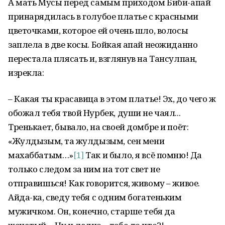
А мать Мусы перед самым приходом Биби-апай
принарядилась в голубое платье с красными
цветочками, которое ей очень шло, волосы
заплела в две косы. Бойкая апай неожиданно
перестала плясать и, взглянув на Тансулпан,
изрекла:
– Какая ты красавица в этом платье! Эх, до чего ж
обожал тебя твой Нурбек, души не чаял...
Тренькает, бывало, на своей домбре и поёт:
«Жулдызым, таң жулдызым, сен мениң
махаббатым…»
[1]
Так и было, я всё помню! Да
только следом за ним на тот свет не
отправишься! Как говорится, живому – живое.
Айда-ка, сведу тебя с одним богатеньким
мужичком. Он, конечно, старше тебя да