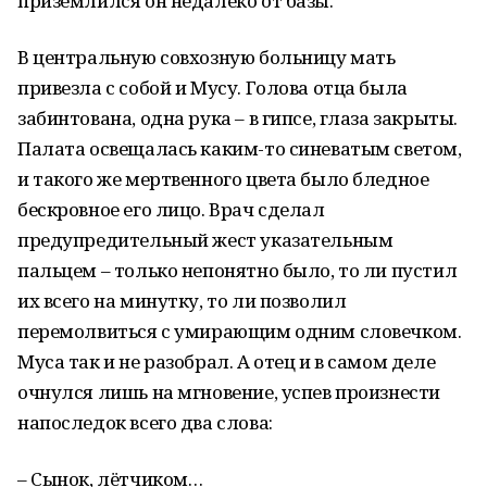
приземлился он недалеко от базы.
В центральную совхозную больницу мать
привезла с собой и Мусу. Голова отца была
забинтована, одна рука – в гипсе, глаза закрыты.
Палата освещалась каким-то синеватым светом,
и такого же мертвенного цвета было бледное
бескровное его лицо. Врач сделал
предупредительный жест указательным
пальцем – только непонятно было, то ли пустил
их всего на минутку, то ли позволил
перемолвиться с умирающим одним словечком.
Муса так и не разобрал. А отец и в самом деле
очнулся лишь на мгновение, успев произнести
напоследок всего два слова:
– Сынок, лётчиком…