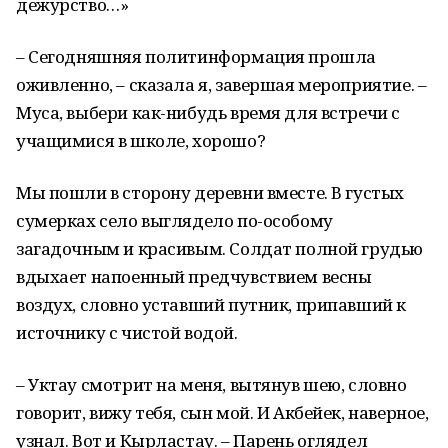
дежурство…»
– Сегодняшняя политинформация прошла
оживленно, – сказала я, завершая мероприятие. –
Муса, выбери как-нибудь время для встречи с
учащимися в школе, хорошо?
Мы пошли в сторону деревни вместе. В густых
сумерках село выглядело по-особому
загадочным и красивым. Солдат полной грудью
вдыхает напоенный предчувствием весны
воздух, словно уставший путник, припавший к
источнику с чистой водой.
– Уктау смотрит на меня, вытянув шею, словно
говорит, вижу тебя, сын мой. И Акбейек, наверное,
узнал. Вот и Кырластау. – Парень оглядел