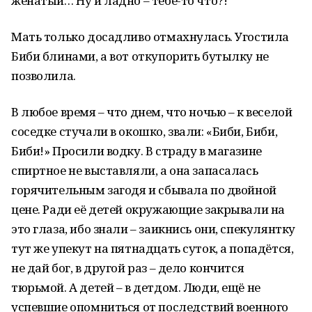
женатый… Ну и ладно – тебе-то что?!
Мать только досадливо отмахнулась. Угостила
Биби блинами, а вот откупорить бутылку не
позволила.
В любое время – что днем, что ночью – к веселой
соседке стучали в окошко, звали: «Биби, Биби,
Биби!» Просили водку. В страду в магазине
спиртное не выставляли, а она запасалась
горячительным загодя и сбывала по двойной
цене. Ради её детей окружающие закрывали на
это глаза, ибо знали – заикнись они, спекулянтку
тут же упекут на пятнадцать суток, а попадётся,
не дай бог, в другой раз – дело кончится
тюрьмой. А детей – в детдом. Люди, ещё не
успевшие опомниться от последствий военного