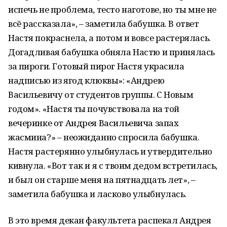
испечь не проблема, тесто наготове, но ты мне не
всё рассказала», – заметила бабушка. В ответ
Настя покраснела, а потом и вовсе растерялась.
Догадливая бабушка обняла Настю и принялась
за пироги. Готовый пирог Настя украсила
надписью из ягод клюквы»: «Андрею
Васильевичу от студентов группы. С Новым
годом». «Настя ты почувствовала на той
вечеринке от Андрея Васильевича запах
жасмина?» – неожиданно спросила бабушка.
Настя растерянно улыбнулась и утвердительно
кивнула. «Вот так и я с твоим дедом встретилась,
и был он старше меня на пятнадцать лет», –
заметила бабушка и ласково улыбнулась.
В это время декан факультета распекал Андрея