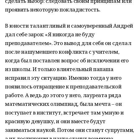
сделать выбор: следовать своим принципам или
проявить некоторую покладистость.
В юности талантливый и самоуверенный Андрей
дал себе зарок: «Я никогда не буду
преподавателем». Это вывод для себя он сделал
после нашумевшего конфликта с учителем,
когда был поставлен вопрос об исключении его
из школы. И только влиятельный папаша
исправил эту ситуацию. Именно тогда у него
появилось отвращение к преподавательской
работе. А ведь до этого у него, лауреата ряда
математических олимпиад, была мечта – он
поступает в институт, встречает там умную и
красивую девушку, и они вместе будут
заниматься наукой. Потом они станут супругами,
а их достижения в науке станут всемирно