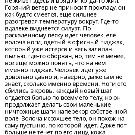
не живет здесь и вряд ли когда-то жил.
Горячий ветер не приносит прохладу, он
как будто смеется, еще сильнее
разогревая температуру вокруг. Где-то
вдалеке виднеется силуэт. По
раскаленному песку идет человек, еле
волоча ноги, одетый в офисный пиджак,
который уже истерся и весь заляпан
пылью, где-то оборван, но, тем не менее,
все еще можно понять, что на нем
именно пиджак. Человек идет уже
довольно давно и, наверно, даже сам не
знает, сколько именно времени. Ноги его
сбились в кровь, каждый новый шаг
отдается болью по всему его телу, но он
продолжает делать свои маленькие
ничтожные шаги наперекор собственной
воле. Волоча иссохшее тело, он похож на
саму пустыню, по которой идет. Даже пот
больше не течет по его лицу, кожа