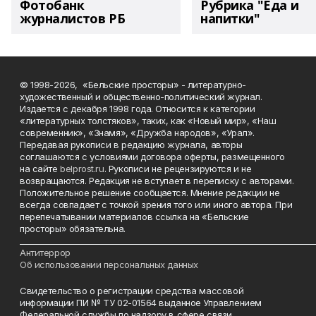
Фотобанк
Рубрика "Еда и
журналистов РБ
напитки"
© 1998-2026, «Бельские просторы» - литературно-
художественный и общественно-политический журнал.
Издается с декабря 1998 года. Относится к категории
«литературных толстяков», таких, как «Новый мир», «Наш
современник», «Знамя», «Дружба народов», «Урал».
Передавая рукописи в редакцию журнала, авторы
соглашаются с условиями договора оферты, размещенного
на сайте
belprost.ru
. Рукописи не рецензируются и не
возвращаются. Редакция не вступает в переписку с авторами.
Положительное решение сообщается. Мнение редакции не
всегда совпадает с точкой зрения того или иного автора. При
перепечатывании материалов ссылка на «Бельские
просторы» обязательна.
___________________________________________________________________________
Антитеррор
Об использовании персональных данных
Свидетельство о регистрации средства массовой
информации ПИ № ТУ 02-01564 выданное Управлением
Федеральной службы по надзору в сфере связи,