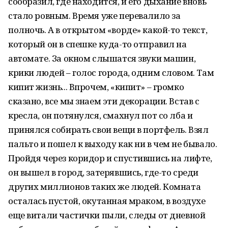
сообразил, где находится, и его дыхание вновь
стало ровным. Время уже перевалило за
полночь. А в открытом «ворде» какой-то текст,
который он в спешке куда-то отправил на
автомате. За окном слышатся звуки машин,
крики людей – голос города, одним словом. Там
кипит жизнь... Впрочем, «кипит» – громко
сказано, все мы знаем эти декорации. Встав с
кресла, он потянулся, смахнул пот со лба и
принялся собирать свои вещи в портфель. Взял
пальто и пошел к выходу как ни в чем не бывало.
Пройдя через коридор и спустившись на лифте,
он вышел в город, затерявшись, где-то среди
других миллионов таких же людей. Комната
осталась пустой, окутанная мраком, в воздухе
еще витали частички пыли, следы от дневной