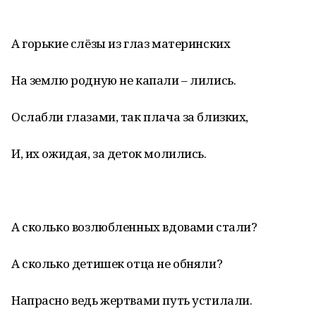
А горькие слёзы из глаз материнских
На землю родную не капали – лились.
Ослабли глазами, так плача за близких,
И, их ожидая, за деток молились.
А сколько возлюбленных вдовами стали?
А сколько детишек отца не обняли?
Напрасно ведь жертвами путь устилали.