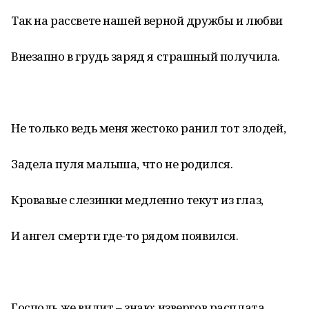
Так на рассвете нашей верной дружбы и любви
Внезапно в грудь заряд я страшный получила.
Не только ведь меня жестоко ранил тот злодей,
Задела пуля малыша, что не родился.
Кровавые слезинки медленно текут из глаз,
И ангел смерти где-то рядом появился.
Господь же видит – знаю: извергов расплата