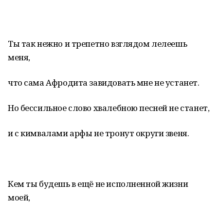
Ты так нежно и трепетно взглядом лелеешь
меня,
что сама Афродита завидовать мне не устанет.
Но бессильное слово хвалебною песней не станет,
и с кимвалами арфы не тронут округи звеня.
Кем ты будешь в ещё не исполненной жизни
моей,