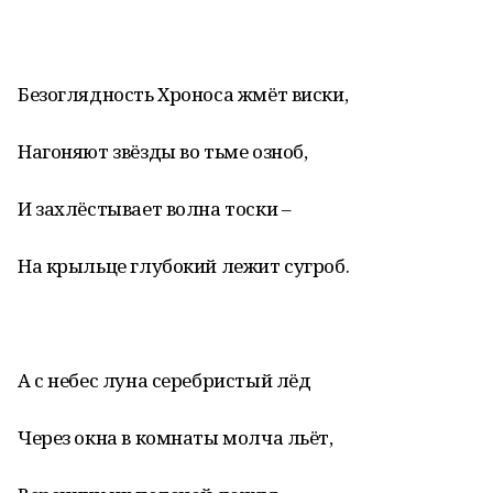
Безоглядность Хроноса жмёт виски,
Нагоняют звёзды во тьме озноб,
И захлёстывает волна тоски –
На крыльце глубокий лежит сугроб.
А с небес луна серебристый лёд
Через окна в комнаты молча льёт,