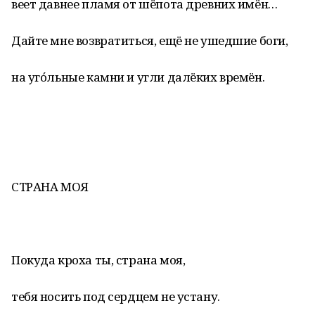
веет давнее пламя от шёпота древних имён…
Дайте мне возвратиться, ещё не ушедшие боги,
на угóльные камни и угли далёких времён.
СТРАНА МОЯ
Покуда кроха ты, страна моя,
тебя носить под сердцем не устану.