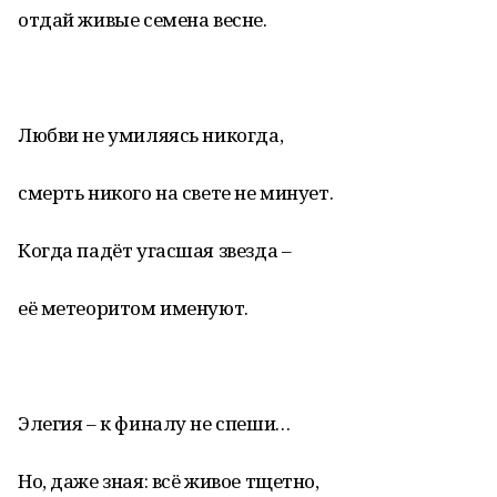
отдай живые семена весне.
Любви не умиляясь никогда,
смерть никого на свете не минует.
Когда падёт угасшая звезда –
её метеоритом именуют.
Элегия – к финалу не спеши…
Но, даже зная: всё живое тщетно,