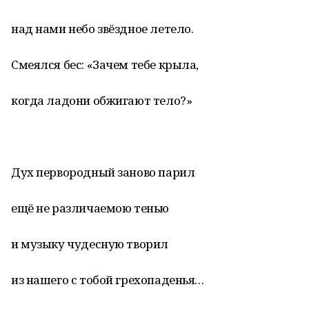
над нами небо звёздное летело.
Смеялся бес: «Зачем тебе крыла,
когда ладони обжигают тело?»
Дух первородный заново парил
ещё не различаемою тенью
и музыку чудесную творил
из нашего с тобой грехопаденья…