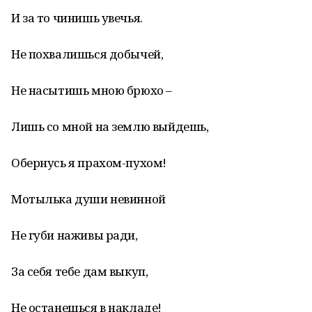
И за то чинишь увечья.
Не похвалишься добычей,
Не насытишь мною брюхо –
Лишь со мной на землю выйдешь,
Обернусь я прахом-пухом!
Мотылька души невинной
Не губи наживы ради,
За себя тебе дам выкуп,
Не останешься в накладе!