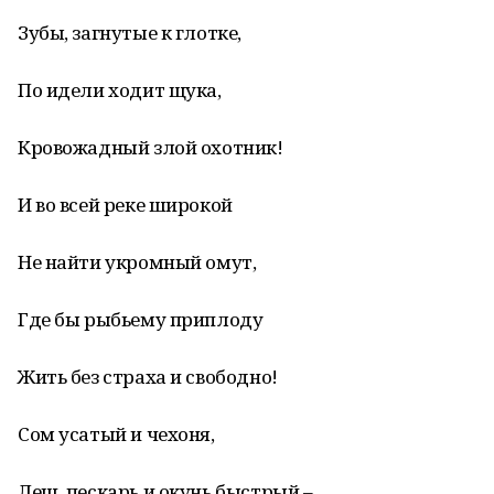
Зубы, загнутые к глотке,
По идели ходит щука,
Кровожадный злой охотник!
И во всей реке широкой
Не найти укромный омут,
Где бы рыбьему приплоду
Жить без страха и свободно!
Сом усатый и чехоня,
Лещ, пескарь и окунь быстрый –