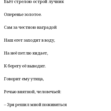
Бьёт стрелою острой лучник
Оперенье золотое.
Сам за честною наградой
Наш егет заходит в воду,
На неё петлю кидает,
К берегу её выводит.
Говорит ему утица,
Речью внятной, человечьей:
– Зря решил мной поживиться