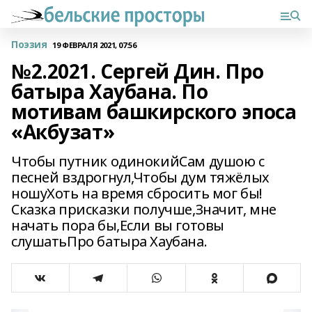
Поэзия
19 ФЕВРАЛЯ 2021, 07:56
№2.2021. Сергей Дин. Про
батыра Хаубана. По
мотивам башкирского эпоса
«Акбузат»
Чтобы путник одинокийСам душою с
песней вздрогнул,Чтобы дум тяжёлых
ношуХоть на время сбросить мог бы!
Сказка присказки получше,Значит, мне
начать пора бы,Если вы готовы
слушатьПро батыра Хаубана.