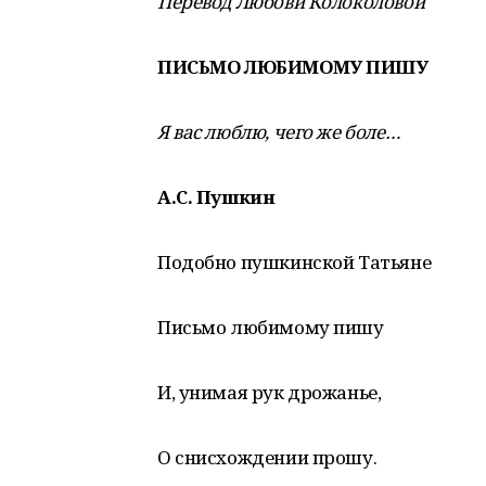
Перевод Любови Колоколовой
ПИСЬМО ЛЮБИМОМУ ПИШУ
Я вас люблю, чего же боле…
А.С. Пушкин
Подобно пушкинской Татьяне
Письмо любимому пишу
И, унимая рук дрожанье,
О снисхождении прошу.