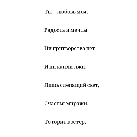
Ты – любовь моя,
Радость и мечты.
Ни притворства нет
И ни капли лжи.
Лишь слепящий свет,
Счастья миражи.
То горит костер,