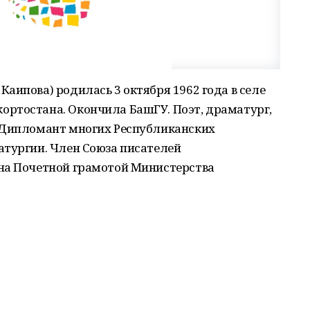
аипова) родилась 3 октября 1962 года в селе
ртостана. Окончила БашГУ. Поэт, драматург,
 Дипломант многих Республиканских
атургии. Член Союза писателей
на Почетной грамотой Министерства