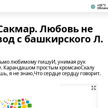
+20 °С
Облач
Сакмар. Любовь не
од с башкирского Л.
ьмо любимому пишуИ, унимая рук
у. Карандашом простым кромсаюСкалу
ь, я не знаю,Что сердце сердцу говорит.