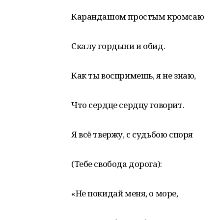
Карандашом простым кромсаю
Скалу гордыни и обид.
Как ты воспримешь, я не знаю,
Что сердце сердцу говорит.
Я всё твержу, с судьбою споря
(Тебе свобода дорога):
«Не покидай меня, о море,