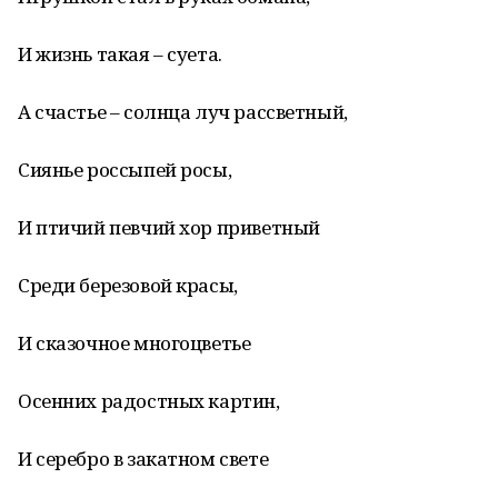
И жизнь такая – суета.
А счастье – солнца луч рассветный,
Сиянье россыпей росы,
И птичий певчий хор приветный
Среди березовой красы,
И сказочное многоцветье
Осенних радостных картин,
И серебро в закатном свете