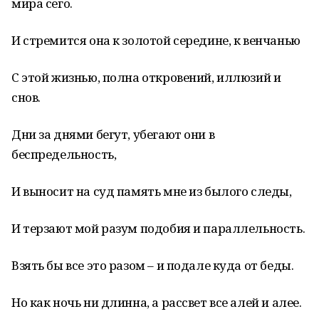
мира сего.
И стремится она к золотой середине, к венчанью
С этой жизнью, полна откровений, иллюзий и
снов.
Дни за днями бегут, убегают они в
беспредельность,
И выносит на суд память мне из былого следы,
И терзают мой разум подобия и параллельность.
Взять бы все это разом – и подале куда от беды.
Но как ночь ни длинна, а рассвет все алей и алее.