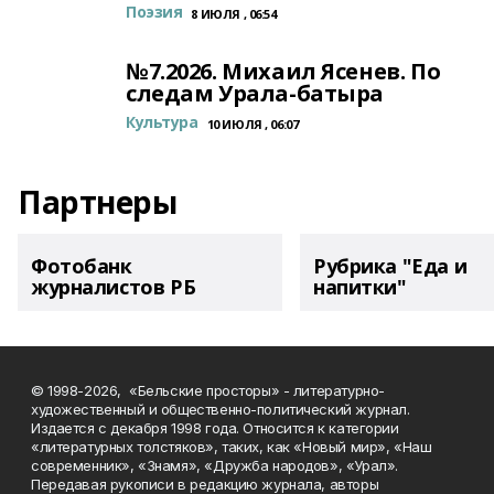
Поэзия
8 ИЮЛЯ , 06:54
№7.2026. Михаил Ясенев. По
следам Урала-батыра
Культура
10 ИЮЛЯ , 06:07
Партнеры
Фотобанк
Рубрика "Еда и
журналистов РБ
напитки"
© 1998-2026, «Бельские просторы» - литературно-
художественный и общественно-политический журнал.
Издается с декабря 1998 года. Относится к категории
«литературных толстяков», таких, как «Новый мир», «Наш
современник», «Знамя», «Дружба народов», «Урал».
Передавая рукописи в редакцию журнала, авторы