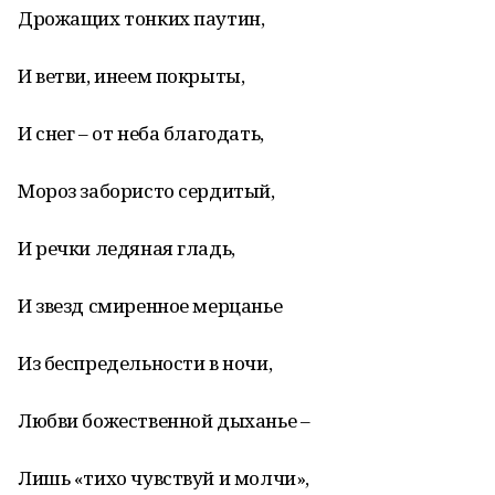
Дрожащих тонких паутин,
И ветви, инеем покрыты,
И снег – от неба благодать,
Мороз забористо сердитый,
И речки ледяная гладь,
И звезд смиренное мерцанье
Из беспредельности в ночи,
Любви божественной дыханье –
Лишь «тихо чувствуй и молчи»,