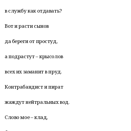
в службу как отдавать?
Вот и расти сынов
да береги от простуд,
а подрастут – крысолов
всех их заманит в пруд.
Контрабандист и пират
жаждут нейтральных вод.
Слово мое – клад,