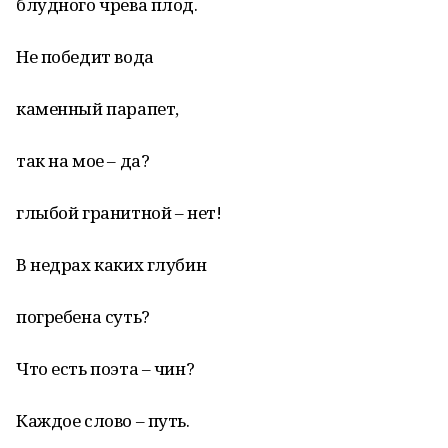
блудного чрева плод.
Не победит вода
каменный парапет,
так на мое – да?
глыбой гранитной – нет!
В недрах каких глубин
погребена суть?
Что есть поэта – чин?
Каждое слово – путь.