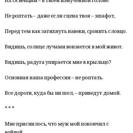
Их Освенцим – в твоей измученной голове.
Не роптать – даже если сцена твоя – эшафот,
Перед тем как затихнуть навеки, сронить словцо.
Видишь, солнце лучами вонзается в мой живот.
Видишь, радуга упирается мне в крыльцо?
Основная наша профессия – не роптать.
Все дороги, куда бы ни шел, – приведут домой.
* * *
Мне приснилось, что муж мой покончил с
войной,