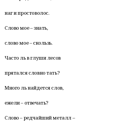
наг и простоволос.
Слово мое – знать,
слово мое – скользь.
Часто ль в глуши лесов
прятался словно тать?
Много ль найдется слов,
ежели – отвечать?
Слово – редчайший металл –