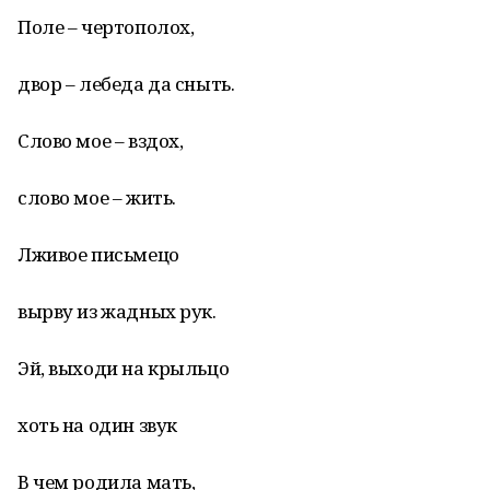
Поле – чертополох,
двор – лебеда да сныть.
Слово мое – вздох,
слово мое – жить.
Лживое письмецо
вырву из жадных рук.
Эй, выходи на крыльцо
хоть на один звук
В чем родила мать,