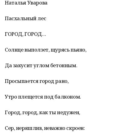
Наталья Уварова
Пасхальный лес
ГОРОД, ГОРОД…
Солнце выползет, щурясь пьяно,
Да закусит углом бетонным.
Просыпается город рано,
Утро плещется под балконом.
Город, город, как ты недужен,
Сер, неряшлив, неважно скроен: