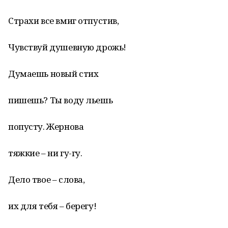
Страхи все вмиг отпустив,
Чувствуй душевную дрожь!
Думаешь новый стих
пишешь? Ты воду льешь
попусту. Жернова
тяжкие – ни гу-гу.
Дело твое – слова,
их для тебя – берегу!