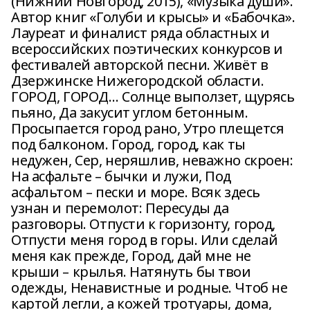
(Нижний Новгород, 2015), «Музыка души».
Автор книг «Голуби и крысы» и «Бабочка».
Лауреат и финалист ряда областных и
всероссийских поэтических конкурсов и
фестивалей авторской песни. Живёт в
Дзержинске Нижегородской области.
ГОРОД, ГОРОД… Солнце выползет, щурясь
пьяно, Да закусит углом бетонным.
Просыпается город рано, Утро плещется
под балконом. Город, город, как ты
недужен, Сер, неряшлив, неважно скроен:
На асфальте – бычки и лужи, Под
асфальтом – пески и море. Всяк здесь
узнан и перемолот: Пересуды да
разговоры. Отпусти к горизонту, город,
Отпусти меня город в горы. Или сделай
меня как прежде, Город, дай мне не
крыши – крылья. Натянуть бы твои
одежды, Ненавистные и родные. Чтоб не
картой легли, а кожей тротуары, дома,