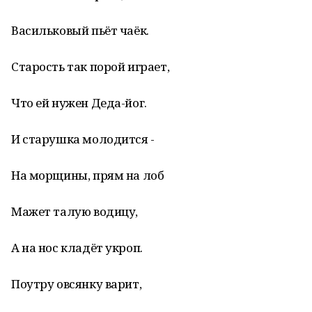
Васильковый пьёт чаёк.
Старость так порой играет,
Что ей нужен Деда-йог.
И старушка молодится -
На морщины, прям на лоб
Мажет талую водицу,
А на нос кладёт укроп.
Поутру овсянку варит,