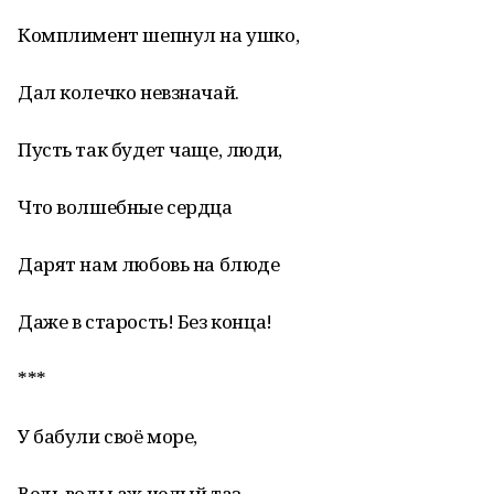
Комплимент шепнул на ушко,
Дал колечко невзначай.
Пусть так будет чаще, люди,
Что волшебные сердца
Дарят нам любовь на блюде
Даже в старость! Без конца!
***
У бабули своё море,
Ведь воды аж целый таз,