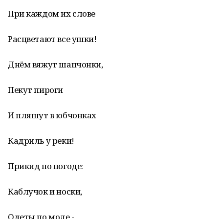
При каждом их слове
Расцветают все ушки!
Днём вяжут шапчонки,
Пекут пироги
И пляшут в юбчонках
Кадриль у реки!
Прикид по погоде:
Каблучок и носки,
Одеты по моде -