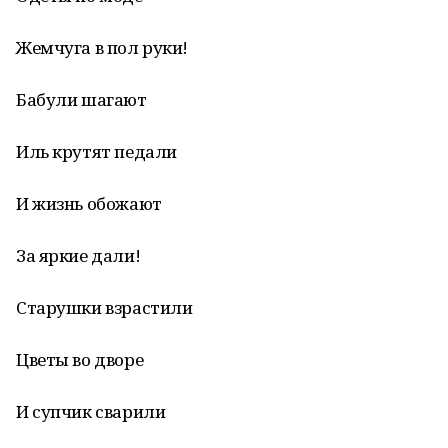
Жемчуга в пол руки!
Бабули шагают
Иль крутят педали
И жизнь обожают
За яркие дали!
Старушки взрастили
Цветы во дворе
И супчик сварили