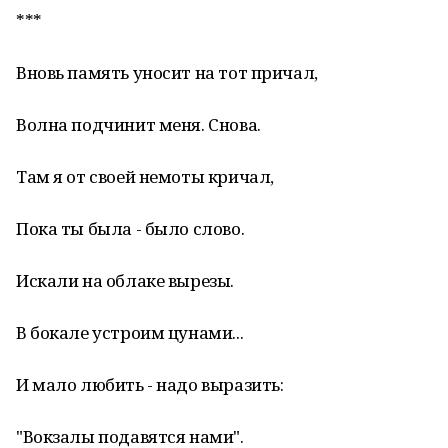
***
Вновь память уносит на тот причал,
Волна подчинит меня. Снова.
Там я от своей немоты кричал,
Пока ты была - было слово.
Искали на облаке вырезы.
В бокале устроим цунами...
И мало любить - надо выразить:
"Вокзалы подавятся нами".