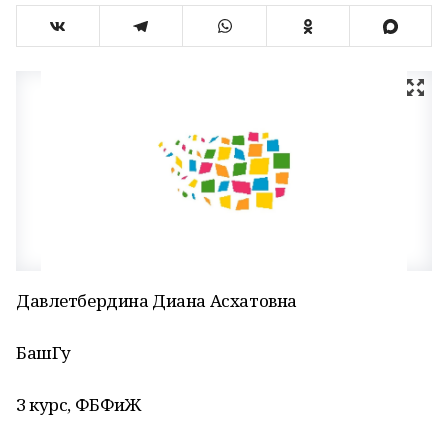
Давлетбердина Диана Асхатовна
БашГу
З курс, ФБФиЖ