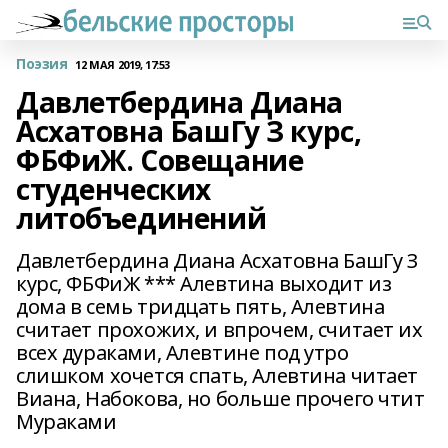
Поэзия
12 МАЯ 2019, 17:53
Давлетбердина Диана
Асхатовна БашГу З курс,
ФБФиЖ. Совещание
студенческих
литобъединений
Давлетбердина Диана Асхатовна БашГу З
курс, ФБФиЖ *** Алевтина выходит из
дома в семь тридцать пять, Алевтина
считает прохожих, и впрочем, считает их
всех дураками, Алевтине под утро
слишком хочется спать, Алевтина читает
Виана, Набокова, но больше прочего чтит
Мураками