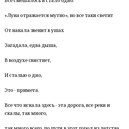
Все смешалось и стало одно.
«Луна отражается мутно», но все таки светит
От накала звенит в ушах
Загадала, едва дыша,
В воздухе свистнет,
И сталью о дно,
Это - примета.
Все что искала здесь - эта дорога, все реки и
скалы, так много,
так много всего, по пути в этот город из детства.