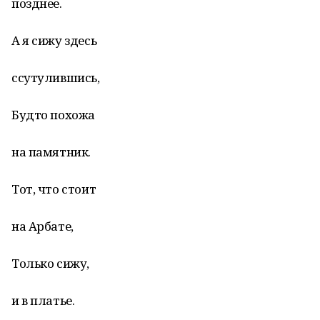
позднее.
А я сижу здесь
ссутулившись,
Будто похожа
на памятник.
Тот, что стоит
на Арбате,
Только сижу,
и в платье.