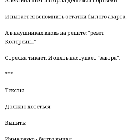
Алевтина пьет из горла дешевый портвейн
И пытается вспомнить остатки былого азарта,
А в наушниках вновь на репите: "ревет
Колтрейн..."
Стрелка тикает. И опять наступает "завтра".
***
Тексты
Должно хотеться
Выпить:
Иные резко - будто выпад.