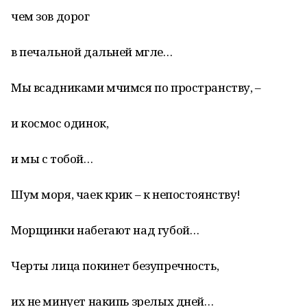
чем зов дорог
в печальной дальней мгле…
Мы всадниками мчимся по пространству, –
и космос одинок,
и мы с тобой…
Шум моря, чаек крик – к непостоянству!
Морщинки набегают над губой…
Черты лица покинет безупречность,
их не минует накипь зрелых дней…