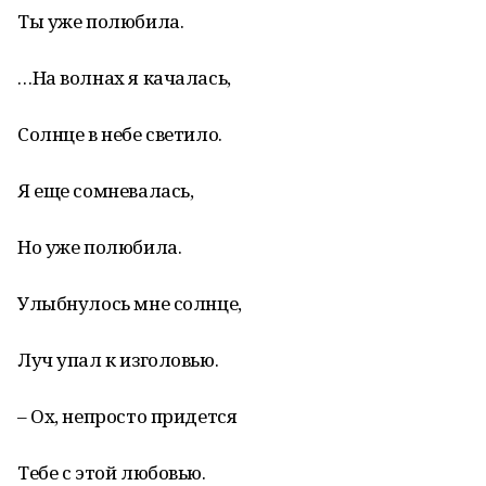
Ты уже полюбила.
…На волнах я качалась,
Солнце в небе светило.
Я еще сомневалась,
Но уже полюбила.
Улыбнулось мне солнце,
Луч упал к изголовью.
– Ох, непросто придется
Тебе с этой любовью.