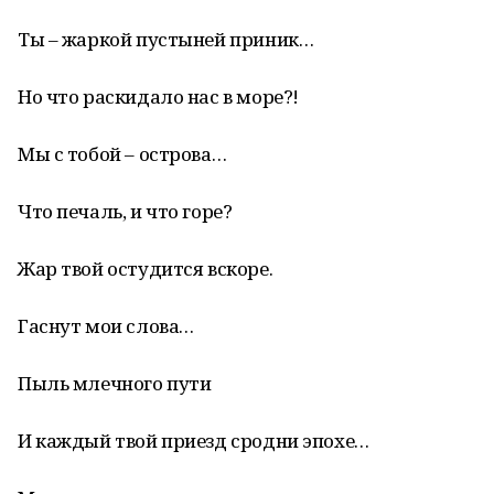
Ты – жаркой пустыней приник…
Но что раскидало нас в море?!
Мы с тобой – острова…
Что печаль, и что горе?
Жар твой остудится вскоре.
Гаснут мои слова…
Пыль млечного пути
И каждый твой приезд сродни эпохе…