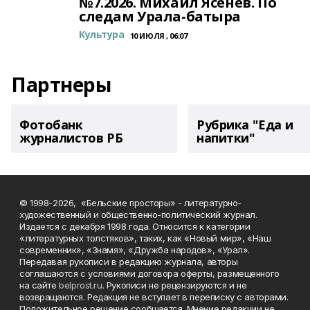
№7.2026. Михаил Ясенев. По
следам Урала-батыра
Культура
10 ИЮЛЯ , 06:07
Партнеры
Фотобанк
Рубрика "Еда и
журналистов РБ
напитки"
© 1998-2026, «Бельские просторы» - литературно-
художественный и общественно-политический журнал.
Издается с декабря 1998 года. Относится к категории
«литературных толстяков», таких, как «Новый мир», «Наш
современник», «Знамя», «Дружба народов», «Урал».
Передавая рукописи в редакцию журнала, авторы
соглашаются с условиями договора оферты, размещенного
на сайте
belprost.ru
. Рукописи не рецензируются и не
возвращаются. Редакция не вступает в переписку с авторами.
Положительное решение сообщается. Мнение редакции не