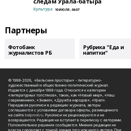
следам Урала-батыра
Культура
10 ИЮЛЯ , 06:07
Партнеры
Фотобанк
Рубрика "Еда и
журналистов РБ
напитки"
© 1998-2026, «Бельские просторы» - литературно-
художественный и общественно-политический журнал.
Издается с декабря 1998 года. Относится к категории
«литературных толстяков», таких, как «Новый мир», «Наш
современник», «Знамя», «Дружба народов», «Урал».
Передавая рукописи в редакцию журнала, авторы
соглашаются с условиями договора оферты, размещенного
на сайте
belprost.ru
. Рукописи не рецензируются и не
возвращаются. Редакция не вступает в переписку с авторами.
Положительное решение сообщается. Мнение редакции не
всегда совпадает с точкой зрения того или иного автора. При