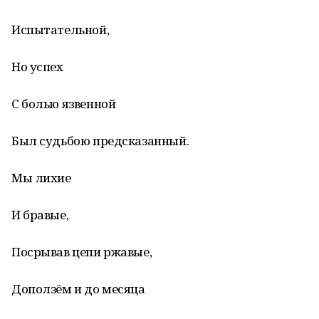
Испытательной,
Но успех
С болью язвенной
Был судьбою предсказанный.
Мы лихие
И бравые,
Посрывав цепи ржавые,
Доползём и до месяца