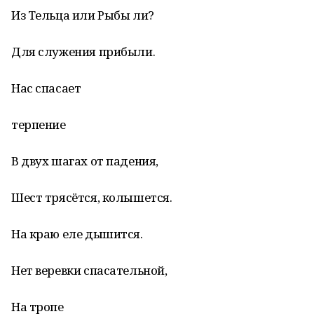
Из Тельца или Рыбы ли?
Для служения прибыли.
Нас спасает
терпение
В двух шагах от падения,
Шест трясётся, колышется.
На краю еле дышится.
Нет веревки спасательной,
На тропе