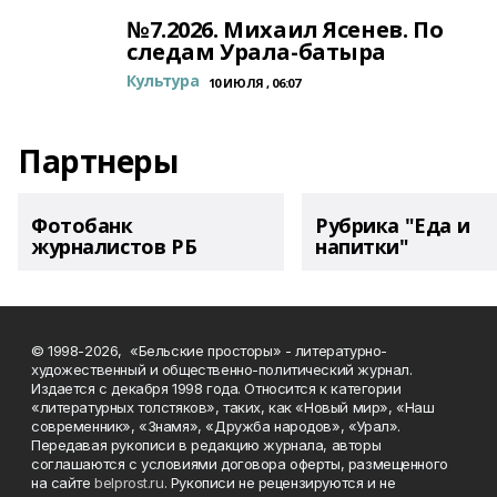
№7.2026. Михаил Ясенев. По
следам Урала-батыра
Культура
10 ИЮЛЯ , 06:07
Партнеры
Фотобанк
Рубрика "Еда и
журналистов РБ
напитки"
© 1998-2026, «Бельские просторы» - литературно-
художественный и общественно-политический журнал.
Издается с декабря 1998 года. Относится к категории
«литературных толстяков», таких, как «Новый мир», «Наш
современник», «Знамя», «Дружба народов», «Урал».
Передавая рукописи в редакцию журнала, авторы
соглашаются с условиями договора оферты, размещенного
на сайте
belprost.ru
. Рукописи не рецензируются и не