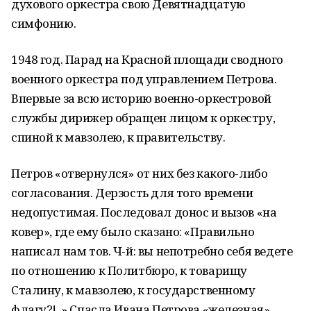
духового оркестра свою Девятнадцатую
симфонию.
1948 год. Парад на Красной площади сводного
военного оркестра под управлением Петрова.
Впервые за всю историю военно-оркестровой
службы дирижер обращен лицом к оркестру,
спиной к мавзолею, к правительству.
Петров «отвернулся» от них без какого-либо
согласования. Дерзость для того времени
недопустимая. Последовал донос и вызов «на
ковер», где ему было сказано: «Правильно
написал нам тов. Ч-й: вы непотребно себя ведете
по отношению к Политбюро, к товарищу
Сталину, к мавзолею, к государственному
флагу?!..» Спасла Ивана Петрова «железная»