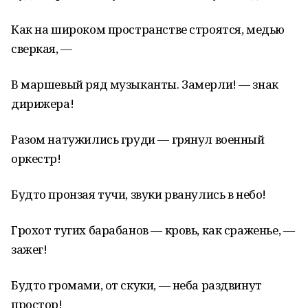
Как на широком пространстве строятся, медью
сверкая, —
В маршевый ряд музыканты. Замерли! — знак
дирижера!
Разом натужились груди — грянул военный
оркестр!
Будто пронзая тучи, звуки рванулись в небо!
Грохот тугих барабанов — кровь, как сраженье, —
зажег!
Будто громами, от скуки, — неба раздвинут
простор!