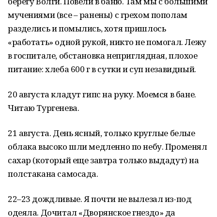
берегу Волги. Повели в баню. Там мы с большими
мучениями (все – ранены) с грехом пополам
разделись и помылись, хотя пришлось
«работать» одной рукой, никто не помогал. Лежу
в госпитале, обстановка неприглядная, плохое
питание: хлеба 600 г в сутки и суп незавидный.
20 августа кладут гипс на руку. Моемся в бане.
Читаю Тургенева.
21 августа. День ясный, только круглые белые
облака высоко шли медленно по небу. Променял
сахар (который еще завтра только выдадут) на
полстакана самосада.
22–23 дождливые. Я почти не вылезал из-под
одеяла. Дочитал «Дворянское гнездо» да