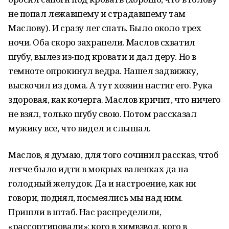
не попал лежавшему и страдавшему там
Маслову). И сразу лег спать. Было около трех
ночи. Оба скоро захрапели. Маслов схватил
шубу, вылез из-под кровати и дал деру. Но в
темноте опрокинул ведра. Нашел задвижку,
выскочил из дома. А тут хозяин настиг его. Рука
здоровая, как кочерга. Маслов кричит, что ничего
не взял, только шубу свою. Потом рассказал
мужику все, что видел и слышал.
Маслов, я думаю, для того сочинил рассказ, чтоб
легче было идти в мокрых валенках да на
голодный желудок. Да и настроение, как ни
говори, поднял, посмеялись мы над ним.
Пришли в штаб. Нас распределили,
«рассортировали»: кого в химвзвод, кого в