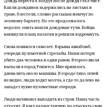
Дождь перестал. Воздух после дождя стал чист.
Капли дождинок задержались на листьях и
траве, блестели, словно рассыпан жемчуг по
зеленому бархату. Но это продолжалось
недолго, опять нашли дождевые тучи. Бойцы
накинули плащ-палатки и решили вздремнуть.
Снова появился самолет. Взрывы авиабомб,
очереди пулеметной стрельбы. Наши потери:
убито два человека и один ранен. Второго июля
въехали в город Решитса. Мне пришлось
дневалить около машины. В городе тихо, огней
не видно, люди ходят молча, а где-то далеко на
западе глухие пулеметные очереди.
Люди начинают выходить из строя. Наша часть
отходит. Я взял радиостанцию, но отыскать свою