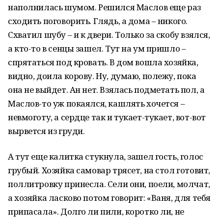
наполнилась шумом. Решился Маслов еще раз
сходить поговорить. Глядь, а дома – никого.
Схватил шубу – и к двери. Только за скобу взялся,
а кто-то в сенцы зашел. Тут на ум пришло –
спрятаться под кровать. В дом вошла хозяйка,
видно, доила корову. Ну, думаю, полежу, пока
она не выйдет. Ан нет. Взялась подметать пол, а
Маслов-то уж покаялся, кашлять хочется –
невмоготу, а сердце так и тукает-тукает, вот-вот
вырвется из груди.
А тут еще калитка стукнула, зашел гость, голос
грубый. Хозяйка самовар трясет, на стол готовит,
поллитровку принесла. Сели они, поели, молчат,
а хозяйка ласково потом говорит: «Ваня, для тебя
припасала». Долго ли пили, коротко ли, не