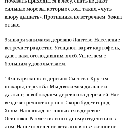
Ночевать приходится в лесу, спать не дают
сильные морозы, которые стоят такие, «чуть
впору дышать». Противника не встречаем: бежит
от нас.
9 января занимаем деревню Лаптево. Население
встречает радостно. Угощают, варят картофель,
дают нам, оголодавшим, хлеб. Уплетаем с
большим удовольствием.
14 января заняли деревню Сысоево. Кругом
пожары, стрельба. Мы движемся дальше и
дальше, освобождаем деревню за деревней. Нас
везде встречают хорошо. Скоро будет город
Холм. Наш взвод остановился в деревне
Осиновка. Разместили по одному отделению в
дом. Наше отделение встало к вдове, женщине