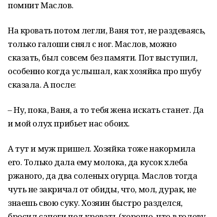
помнит Маслов.
На кровать потом легли, Ваня тот, не раздеваясь,
только галоши снял с ног. Маслов, можно
сказать, был совсем без памяти. Пот выступил,
особенно когда услышал, как хозяйка про шубу
сказала. А после:
– Ну, пока, Ваня, а то тебя жена искать станет. Да
и мой олух прибьет нас обоих.
А тут и муж пришел. Хозяйка тоже накормила
его. Только дала ему молока, да кусок хлеба
ржаного, да два соленых огурца. Маслов тогда
чуть не закричал от обиды, что, мол, дурак, не
знаешь свою суку. Хозяин быстро разделся,
бросил сапоги под кровать (хорошо, что в голову