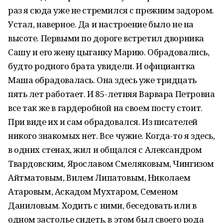
раз я сюда уже не стремился с прежним задором.
Устал, наверное. Да и настроение было не на
высоте. Первыми по дороге встретил дворника
Сашу и его жену цыганку Марию. Обрадовались,
будто родного брата увидели. И официантка
Маша обрадовалась. Она здесь уже тридцать
пять лет работает. И 85-летняя Варвара Петровна
все так же в гардеробной на своем посту стоит.
При виде их и сам обрадовался. Из писателей
никого знакомых нет. Все чужие. Когда-то я здесь,
в одних стенах, жил и общался с Александром
Твардовским, Ярославом Смеляковым, Чингизом
Айтматовым, Вилем Липатовым, Николаем
Атаровым, Аскадом Мухтаром, Семеном
Даниловым. Ходить с ними, беседовать или в
одном застолье сидеть, в этом был своего рода