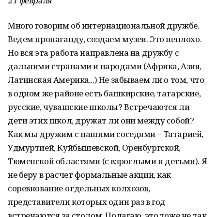
21 февраля
Много говорим об интернациональной дружбе.
Ведем пропаганду, создаем музеи. Это неплохо.
Но вся эта работа направлена на дружбу с
дальними странами и народами (Африка, Азия,
Латинская Америка...) Не забываем ли о том, что
в одном же районе есть башкирские, татарские,
русские, чувашские школы? Встречаются ли
дети этих школ, дружат ли они между собой?
Как мы дружим с нашими соседями – Татарией,
Удмуртией, Куйбышевской, Оренбургской,
Тюменской областями (с взрослыми и детьми). Я
не беру в расчет формальные акции, как
соревнование отдельных колхозов,
представители которых один раз в год
встречаются за столом. Полагаю, это тоже не так