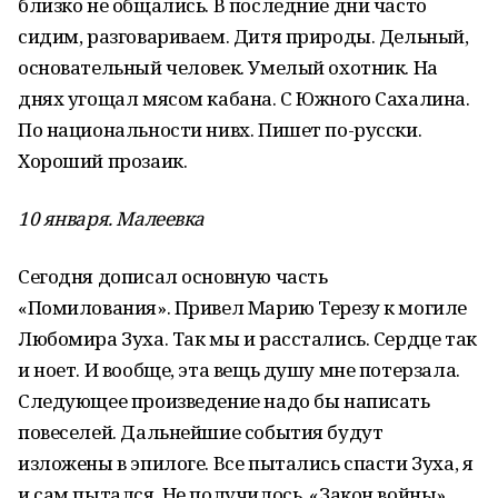
близко не общались. В последние дни часто
сидим, разговариваем. Дитя природы. Дельный,
основательный человек. Умелый охотник. На
днях угощал мясом кабана. С Южного Сахалина.
По национальности нивх. Пишет по-русски.
Хороший прозаик.
10 января. Малеевка
Сегодня дописал основную часть
«Помилования». Привел Марию Терезу к могиле
Любомира Зуха. Так мы и расстались. Сердце так
и ноет. И вообще, эта вещь душу мне потерзала.
Следующее произведение надо бы написать
повеселей. Дальнейшие события будут
изложены в эпилоге. Все пытались спасти Зуха, я
и сам пытался. Не получилось. «Закон войны»,