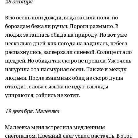
28 октября
Всю осень шли дожди, вода залила поля, по
бороздам бежали ручьи. Дороги размыло. В
людях затаилась обида на природу. Но вот уже
несколько дней, как погода наладилась, небеса
распахнулись, засверкали синевой. Солнце стало
щедрей. Но обида так скоро не прошла. Уж очень
изнурила эта пасмурная осень. Так же и между
людьми. После взаимных обид не скоро душа
отходит, слова с языка не идут, взгляды
упираются, сойтись не хотят.
19 декабря. Малеевка
Малеевка меня встретила медленным
снегопадом. Прежний снег успел растаять. В этот