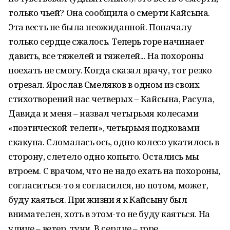
только чьей? Она сообщила о смерти Кайсына.
Эта весть не была неожиданной. Поначалу
только сердце сжалось. Теперь горе начинает
давить, все тяжелей и тяжелей... На похороны
поехать не смогу. Когда сказал врачу, тот резко
отрезал. Ярослав Смеляков в одном из своих
стихотворений нас четверых – Кайсына, Расула,
Давида и меня – назвал четырьмя колесами
«поэтической телеги», четырьмя подковами
скакуна. Сломалась ось, одно колесо укатилось в
сторону, слетело одно копыто. Остались мы
втроем. С врачом, что не надо ехать на похороны,
согласиться-то я согласился, но потом, может,
буду каяться. При жизни я к Кайсыну был
внимателен, хоть в этом-то не буду каяться. На
улице – ветер, тучи. В сердце – горе.