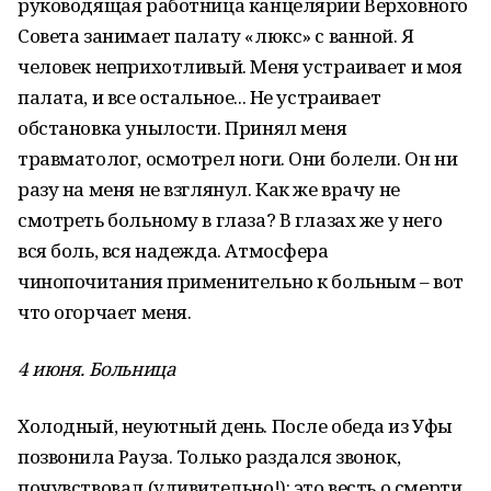
руководящая работница канцелярии Верховного
Совета занимает палату «люкс» с ванной. Я
человек неприхотливый. Меня устраивает и моя
палата, и все остальное... Не устраивает
обстановка унылости. Принял меня
травматолог, осмотрел ноги. Они болели. Он ни
разу на меня не взглянул. Как же врачу не
смотреть больному в глаза? В глазах же у него
вся боль, вся надежда. Атмосфера
чинопочитания применительно к больным – вот
что огорчает меня.
4 июня. Больница
Холодный, неуютный день. После обеда из Уфы
позвонила Рауза. Только раздался звонок,
почувствовал (удивительно!): это весть о смерти,