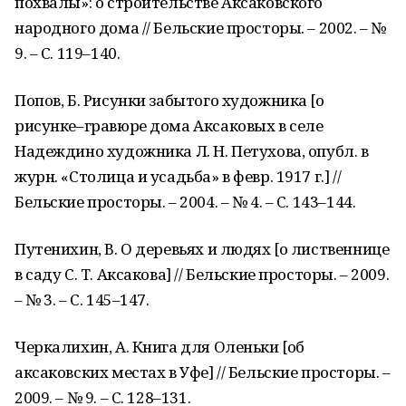
похвалы»: о строительстве Аксаковского
народного дома // Бельские просторы. – 2002. – №
9. – С. 119–140.
Попов, Б. Рисунки забытого художника [о
рисунке–гравюре дома Аксаковых в селе
Надеждино художника Л. Н. Петухова, опубл. в
журн. «Столица и усадьба» в февр. 1917 г.] //
Бельские просторы. – 2004. – № 4. – С. 143–144.
Путенихин, В. О деревьях и людях [о лиственнице
в саду С. Т. Аксакова] // Бельские просторы. – 2009.
– № 3. – С. 145–147.
Черкалихин, А. Книга для Оленьки [об
аксаковских местах в Уфе] // Бельские просторы. –
2009. – № 9. – С. 128–131.