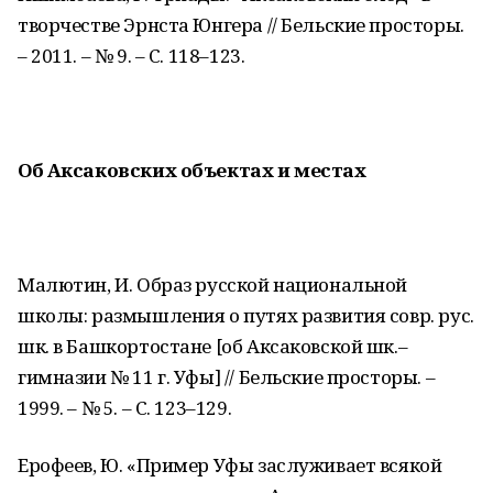
творчестве Эрнста Юнгера // Бельские просторы.
– 2011. – № 9. – С. 118–123.
Об Аксаковских объектах и местах
Малютин, И. Образ русской национальной
школы: размышления о путях развития совр. рус.
шк. в Башкортостане [об Аксаковской шк.–
гимназии № 11 г. Уфы] // Бельские просторы. –
1999. – № 5. – С. 123–129.
Ерофеев, Ю. «Пример Уфы заслуживает всякой