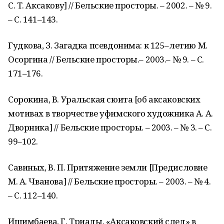
С. Т. Аксакову] // Бельские просторы. – 2002. – № 9.
– С. 141–143.
Гудкова, З. Загадка псевдонима: к 125–летию М.
Осоргина // Бельские просторы.– 2003.– № 9. – С.
171–176.
Сорокина, В. Уральская сюита [об аксаковских
мотивах в творчестве уфимского художника А. А.
Дворника] // Бельские просторы. – 2003. – № 3. – С.
99–102.
Савиных, В. П. Притяжение земли [Предисловие
М. А. Чванова] // Бельские просторы. – 2003. – № 4.
– С. 112–140.
Ишимбаева, Г. Триады. «Аксаковский след» в