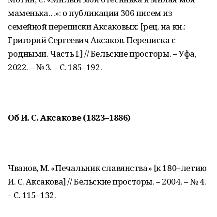
маменька…»: о публикации 306 писем из
семейной переписки Аксаковых: [рец. на кн.:
Григорий Сергеевич Аксаков. Переписка с
родными. Часть I.] // Бельские просторы. – Уфа,
2022. – № 3. – С. 185–192.
Об И. С. Аксакове (1823–1886)
Чванов, М. «Печальник славянства» [к 180–летию
И. С. Аксакова] // Бельские просторы. – 2004. – № 4.
– С. 115–132.