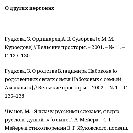
О других персонах
Гудкова, З. Ординарец А. В. Суворова [о М. М.
Куроедове] // Бельские просторы. – 2001. – № 11. –
С. 127–130.
Гудкова, З. О родстве Владимира Набокова [о
родственных связях семьи Набоковых с семьей
Аксаковых] // Бельские просторы. – 2002. – № 1. – С.
136–138.
Чванов, М. «Я плачу русскими слезами, я верю
русскою душой...» [о сыне Г. А. Мейера – С. Г.
Мейере и стихотворении В. Г. Жуковского, посвящ.