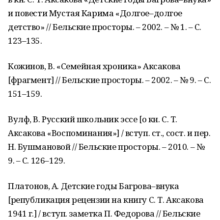
и повести Мустая Карима «Долгое–долгое
детство» // Бельские просторы. – 2002. – № 1. – С.
123–135.
Кожинов, В. «Семейная хроника» Аксакова
[фрагмент] // Бельские просторы. – 2002. – № 9. – С.
151–159.
Вулф, В. Русский школьник эссе [о кн. С. Т.
Аксакова «Воспоминания»] / вступ. ст., сост. и пер.
Н. Бушмановой // Бельские просторы. – 2010. – №
9. – С. 126–129.
Платонов, А. Детские годы Багрова–внука
[републикация рецензии на книгу С. Т. Аксакова
1941 г.] / вступ. заметка П. Федорова // Бельские