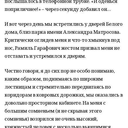
послышалось в телефонной трубке. «И оденься
поприличнее!» – через секунду добавил он…
И вот через день мы встретились у дверей Белого
дома, близ парка имени Александра Матросова.
Критически оглядев меня и что-то хмыкнув под
нос, Рамиль Гарафович жестом призвал меня не
отставать и устремился к дверям.
Честно говоря, я до сих пор не особо понимаю,
каким образом, поднимаясь по широким
лестницам и стремительно передвигаясь по
коридорам в ковровых дорожках, мы оказались в
довольно просторном кабинете. На меня с
большим сомненьем (и не скрывая этого
сомненья) воззрился не очень высокий,
кряжистый человек с несколько вьющимися,