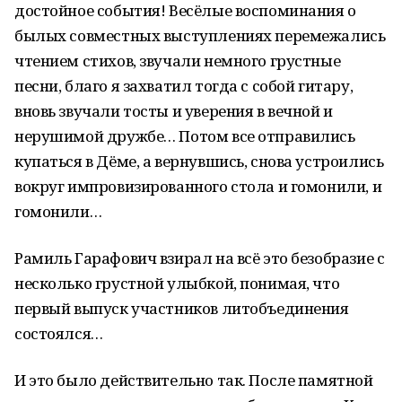
достойное события! Весёлые воспоминания о
былых совместных выступлениях перемежались
чтением стихов, звучали немного грустные
песни, благо я захватил тогда с собой гитару,
вновь звучали тосты и уверения в вечной и
нерушимой дружбе… Потом все отправились
купаться в Дёме, а вернувшись, снова устроились
вокруг импровизированного стола и гомонили, и
гомонили…
Рамиль Гарафович взирал на всё это безобразие с
несколько грустной улыбкой, понимая, что
первый выпуск участников литобъединения
состоялся…
И это было действительно так. После памятной