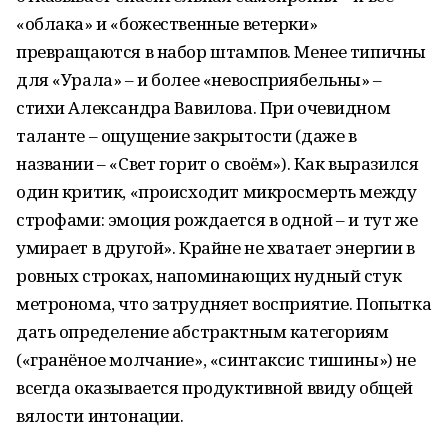
«облака» и «божественные ветерки»
превращаются в набор штампов. Менее типичны
для «Урала» – и более «невосприябельны» –
стихи Александра Вавилова. При очевидном
таланте – ощущение закрытости (даже в
названии – «Свет горит о своём»). Как выразился
один критик, «происходит микросмерть между
строфами: эмоция рождается в одной – и тут же
умирает в другой». Крайне не хватает энергии в
ровных строках, напоминающих нудный стук
метронома, что затрудняет восприятие. Попытка
дать определение абстрактным категориям
(«гранёное молчание», «синтаксис тишины») не
всегда оказывается продуктивной ввиду общей
вялости интонации.