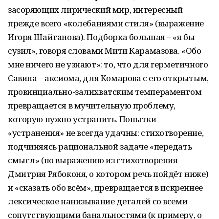
засоряющих лирический мир, интересный
прежде всего «колебаниями стиля» (выражение
Игоря Шайтанова). Подборка большая – «я бы
сузил», говоря словами Мити Карамазова. «Обо
мне ничего не узнают»: то, что для герметичного
Савина – аксиома, для Комарова с его открытым,
провинциально-залихватским темпераментом
превращается в мучительную проблему,
которую нужно устранить. Попытки
«устранения» не всегда удачны: стихотворение,
подчиняясь рациональной задаче «передать
смысл» (по выражению из стихотворения
Дмитрия Рябоконя, о котором речь пойдёт ниже)
и «сказать обо всём», превращается в искреннее
лексическое нанизывание деталей со всеми
сопутствующими банальностями (к примеру, о