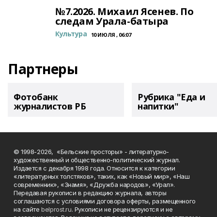
№7.2026. Михаил Ясенев. По
следам Урала-батыра
Культура
10 ИЮЛЯ , 06:07
Партнеры
Фотобанк
Рубрика "Еда и
журналистов РБ
напитки"
© 1998-2026, «Бельские просторы» - литературно-
художественный и общественно-политический журнал.
Издается с декабря 1998 года. Относится к категории
«литературных толстяков», таких, как «Новый мир», «Наш
современник», «Знамя», «Дружба народов», «Урал».
Передавая рукописи в редакцию журнала, авторы
соглашаются с условиями договора оферты, размещенного
на сайте
belprost.ru
. Рукописи не рецензируются и не