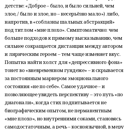
детстве: «Доброе – было, и было сильней, чем
злое, / было и злое, но – несерьёзно мало») либо,
напротив, в «соблазны шальных абстракций»
под титлом «мне плохо». Симптоматично: чем
больше подходов к прямому высказыванию, чем
сильнее сокращается дистанция между автором
и лирическим героем – тем чаще изменяет вкус.
Попытка найти холст для «депрессивного фона»
тонет во «вневременном гундеже» – и скрывается
за постоянным маркером эмоционального
состояния «не по себе». Самое удачное – и
позволяющее увидеть перспективу – это путь «по
диагонали», когда стих подпитывается не
биографическим опытом, не перманентным
«мне плохо», но внутренними соками, становясь
самодостаточным, а речь – косноязычной, в меру