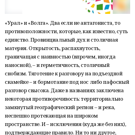
«Урал» и «Волга». Два если не антагониста, то
противоположности, которые, как известно, суть
единство. Провинциальный дух и столичная
материя. Открытость, распахнутость,
граничащая с наивностью (впрочем, иногда
наносной), – и герметичность, столичный
снобизм. Тяготение к разговору на подъездной
скамейке – и бормотание под нос либо пафосный
разговор свысока. Даже в названиях заключена
некоторая противоречивость: территориально
замкнутый географический регион – и река,
неспешно протекающая на широком
пространстве. И – исключения (куда же без них),
подтверждающие правило. Ни то ни другое,