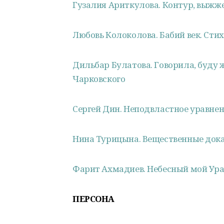
Гузалия Ариткулова. Контур, выжже
Любовь Колоколова. Бабий век. Сти
Дильбар Булатова. Говорила, буду ж
Чарковского
Сергей Дин. Неподвластное уравне
Нина Турицына. Вещественные доказ
Фарит Ахмадиев. Небесный мой Ура
ПЕРСОНА