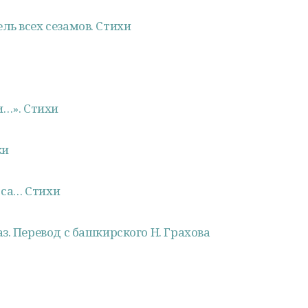
ь всех сезамов. Стихи
и…». Стихи
ки
са… Стихи
з. Перевод с башкирского Н. Грахова