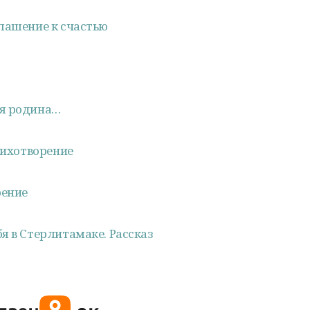
лашение к счастью
оя родина…
тихотворение
рение
я в Стерлитамаке. Рассказ