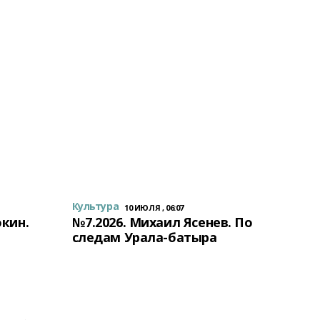
Культура
10 ИЮЛЯ , 06:07
окин.
№7.2026. Михаил Ясенев. По
следам Урала-батыра