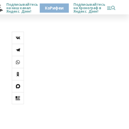
Подписывайтесь
Подписывайтесь
С
КоРифеи
на наш канал
на Хронограф в
дь
Яндекс. Дзен!
Яндекс. Дзен!