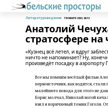
Литературоведение
7 ЯНВАРЯ 2023, 06:13
Анатолий Чечуха
стратосфере на 
«Кузнец всё летел, и вдруг заблес
ничто не напоминает? Ну, конечн
произведёт посадку в аэропорту 
Все мы помним весёлый фильм Але
первоисточник, как водится, стали
малейшего повода для этого не дав
Борис молчал, Николай ногой качал
взял я коричневый томик Гоголя. О