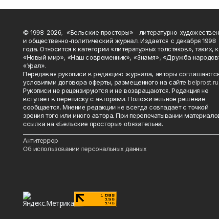
© 1998-2026, «Бельские просторы» - литературно-художестве
и общественно-политический журнал. Издается с декабря 1998
года. Относится к категории «литературных толстяков», таких, 
«Новый мир», «Наш современник», «Знамя», «Дружба народов
«Урал».
Передавая рукописи в редакцию журнала, авторы соглашаются
условиями договора оферты, размещенного на сайте
belprost.ru
Рукописи не рецензируются и не возвращаются. Редакция не
вступает в переписку с авторами. Положительное решение
сообщается. Мнение редакции не всегда совпадает с точкой
зрения того или иного автора. При перепечатывании материало
ссылка на «Бельские просторы» обязательна.
_______________________________________________________________________
Антитеррор
Об использовании персональных данных