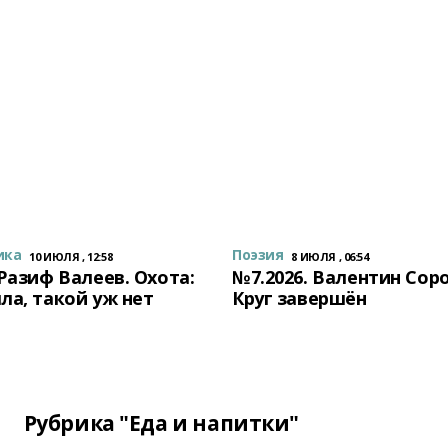
ика
Поэзия
10 ИЮЛЯ , 12:58
8 ИЮЛЯ , 06:54
 Разиф Валеев. Охота:
№7.2026. Валентин Сор
ла, такой уж нет
Круг завершён
Рубрика "Еда и напитки"