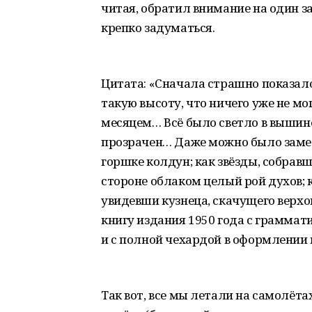
читая, обратил внимание на один 
крепко задуматься.
Цитата: «Сначала страшно показало
такую высоту, что ничего уже не мо
месяцем… Всё было светло в вышине
прозрачен… Даже можно было замети
горшке колдун; как звёзды, собравш
стороне облаком целый рой духов; 
увидевши кузнеца, скачущего верхо
книгу издания 1950 года с граммат
и с полной чехардой в оформлении п
Так вот, все мы летали на самолёта