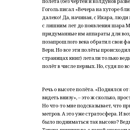
полёта (без чертей и колдунов разве
Гоголь писал «Вечера на хуторе бли
далеко! Да, начиная, с Икара, люди 
с лишним лет до появления шара М
придуманные им аппараты для воз
позапрошлого века обратил свои ф
Верн. Но все эти полёты происходил
страницах книг) летали только вед
полёт в числе первых. Но, судя по в
Речь о высоте полёта. «Поднялся от
видеть внизу», – это ж сколько, про
Но что-то мне подсказывает, что пр
метров. А это уже стратосфера. И во
было подниматься так высоко? Ведь
Теперь прикиньте, с какой скорость