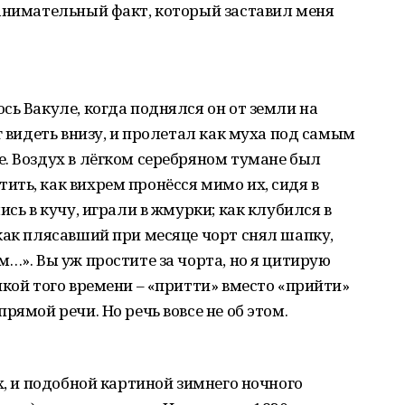
занимательный факт, который заставил меня
сь Вакуле, когда поднялся он от земли на
г видеть внизу, и пролетал как муха под самым
. Воздух в лёгком серебряном тумане был
ть, как вихрем пронёсся мимо их, сидя в
ись в кучу, играли в жмурки; как клубился в
как плясавший при месяце чорт снял шапку,
м…». Вы уж простите за чорта, но я цитирую
икой того времени – «притти» вместо «прийти»
рямой речи. Но речь вовсе не об этом.
х, и подобной картиной зимнего ночного