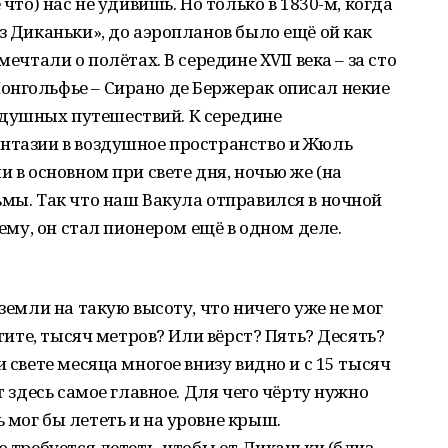
 что) нас не удивишь. Но только в 1830-м, когда
з Диканьки», до аэропланов было ещё ой как
мечтали о полётах. В середине ХVII века – за сто
онгольфье – Сирано де Бержерак описал некие
душных путешествий. К середине
антазии в воздушное пространство и Жюль
и в основном при свете дня, ночью же (на
ьмы. Так что наш Вакула отправился в ночной
сему, он стал пионером ещё в одном деле.
 земли на такую высоту, что ничего уже не мог
стите, тысяч метров? Или вёрст? Пять? Десять?
и свете месяца многое внизу видно и с 15 тысяч
т здесь самое главное. Для чего чёрту нужно
 мог бы лететь и на уровне крыш.
ю требуется лететь, чтобы от Диканьки (близ