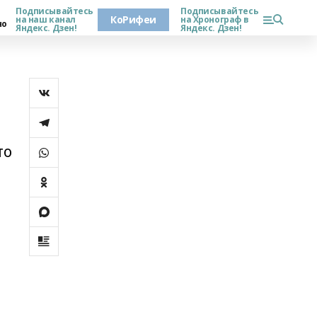
Подписывайтесь
Подписывайтесь
КоРифеи
на наш канал
на Хронограф в
но
Яндекс. Дзен!
Яндекс. Дзен!
то