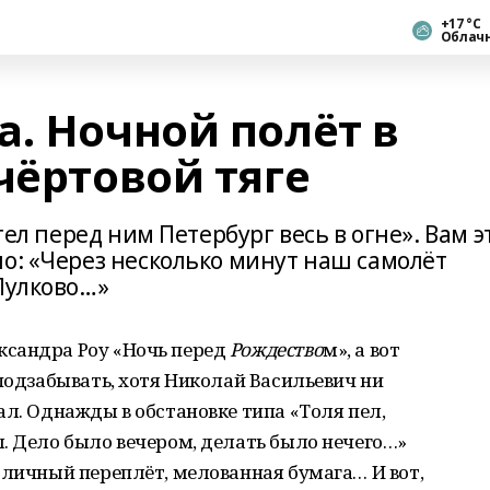
+17 °С
Облач
. Ночной полёт в
чёртовой тяге
тел перед ним Петербург весь в огне». Вам э
о: «Через несколько минут наш самолёт
Пулково…»
ксандра Роу «Ночь перед
Рождество
м», а вот
 подзабывать, хотя Николай Васильевич ни
ал. Однажды в обстановке типа «Толя пел,
. Дело было вечером, делать было нечего…»
тличный переплёт, мелованная бумага… И вот,