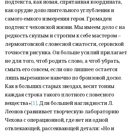
подтекста, как новая, спрятанная координата,
как орудие дополнительного углубления и
самого емкого измерения героя. Громаден
подтекст чеховской жизни. Мы имеем дело с на
редкость скупым и строгим к себе мастером –
лермонтовской словесной сжатости, серовской
точности рисунка. Он больше усилий прилагает
не для того, чтоб родить слово, а чтоб убрать,
смыть его совсем, если оно лишнее: остается
лишь вырезанное навечно по бронзовой доске.
Как в больших старых звездах, весит тонны
каждая строка такого плотного словесного
вещества»
[1]
. Для большей наглядности Л.
Леонов сравнивает творческую лабораторию
Чехова с операционной, где нет ни одной
отвлекающей, рассеивающей детали: «Но и