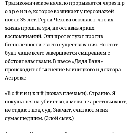
Трагикомическое начало прорывается через п р
о з р е н и е, которое возникает у персонажей
после 35 лет. Герои Чехова осознают, что их
жизнь прошла зря, не оставив ярких
воспоминаний. Они протестуют против
бесполезности своего существования. Но этот
бунт чаще всего завершается смирением с
обстоятельствами. В пьесе «Дядя Ваня»
происходит объяснение Войницкого и доктора
Астрова:
«В о й н и ц к и й (пожав плечами). Странно. Я
покушался на убийство, а меня не арестовывают,
не отдают под суд. Значит, считают меня
сумасшедшим. (Злой смех.)