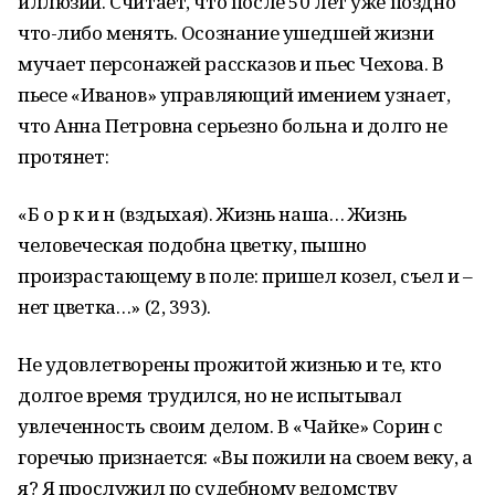
иллюзий. Считает, что после 50 лет уже поздно
что-либо менять. Осознание ушедшей жизни
мучает персонажей рассказов и пьес Чехова. В
пьесе «Иванов» управляющий имением узнает,
что Анна Петровна серьезно больна и долго не
протянет:
«Б о р к и н (вздыхая). Жизнь наша… Жизнь
человеческая подобна цветку, пышно
произрастающему в поле: пришел козел, съел и –
нет цветка…» (2, 393).
Не удовлетворены прожитой жизнью и те, кто
долгое время трудился, но не испытывал
увлеченность своим делом. В «Чайке» Сорин с
горечью признается: «Вы пожили на своем веку, а
я? Я прослужил по судебному ведомству