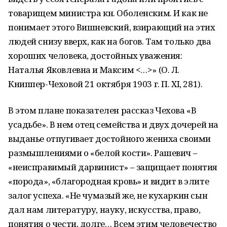
товарищем министра кн. Оболенским. И как не
понимает этого Вишневский, взирающий на этих
людей снизу вверх, как на богов. Там только два
хороших человека, достойных уважения:
Наталья Яковлевна и Максим <…>» (О. Л.
Книппер-Чеховой 21 октября 1903 г. П. XI, 281).
В этом плане показателен рассказ Чехова «В
усадьбе». В нем отец семейства и двух дочерей на
выданье отпугивает достойного жениха своими
размышлениями о «белой кости». Рашевич –
«неисправимый дарвинист» – защищает понятия
«порода», «благородная кровь» и видит в элите
залог успеха. «Не чумазый же, не кухаркин сын
дал нам литературу, науку, искусства, право,
понятия о чести, долге… Всем этим человечество