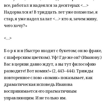
все, работал и надеялся за десятерых <…>
Надорвался я! В тридцать лет уже похмелье, я
стар, я уже надел халат <…> кто я, зачем живу,
чего хочу?»
<…>
Б о р к и н (быстро входит с букетом; он во фраке,
с шаферским цветком). Уф! Где же он? (Иванову.)
Вас в церкви давно ждут, а вы тут философию
разводите! Вот комик!» (2, 443–444). Трижды
повторенное слово «комик» показывает, как
драматическая исповедь Иванова
воспринимается его прагматичным
управляющим. И не только им.