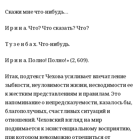
Скажи мне что-нибудь…
И р и н а. Что? Что сказать? Что?
Т у з е н б а х. Что-нибудь.
И р и н а. Полно! Полно!» (2, 609).
Итак, подтекст Чехова усиливает впечатление
зыбкости, неуловимости жизни, несводимости ее
к жестким представлениям и правилам. Это
напоминание о непредсказуемости, казалось бы,
благополучных, счастливых ситуаций и
отношений. Чеховский взгляд на мир
поднимается к экзистенциальному восприятию,
при котором невозможно отрешиться от