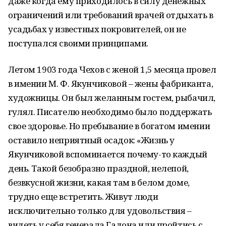
даже когда ему приходилось в силу денежных
ограничений или требований врачей отдыхать в
усадьбах у известных покровителей, он не
поступался своими принципами.
Летом 1903 года Чехов с женой 1,5 месяца провел
в имении М. Ф. Якунчиковой – жены фабриканта,
художницы. Он был желанным гостем, рыбачил,
гулял. Писателю необходимо было поддержать
свое здоровье. Но пребывание в богатом имении
оставило неприятный осадок: «Жизнь у
Якунчиковой вспоминается почему-то каждый
день. Такой безобразно праздной, нелепой,
безвкусной жизни, какая там в белом доме,
трудно еще встретить. Живут люди
исключительно только для удовольствия –
видеть у себя генерала Гадона или пройтись с