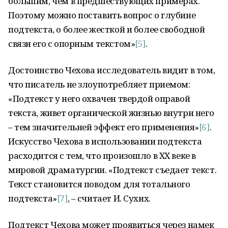
большим, чем в предшествующих примерах.
Поэтому можно поставить вопрос о глубине
подтекста, о более жесткой и более свободной
связи его с опорным текстом»
[5]
.
Достоинство Чехова исследователь видит в том,
что писатель не злоупотребляет приемом:
«Подтекст у него охвачен твердой оправой
текста, живет органической жизнью внутри него
– тем значительней эффект его применения»
[6]
.
Искусство Чехова в использовании подтекста
расходится с тем, что произошло в XX веке в
мировой драматургии. «Подтекст съедает текст.
Текст становится поводом для тотального
подтекста»
[7]
, – считает И. Сухих.
Подтекст Чехова может проявиться через намек