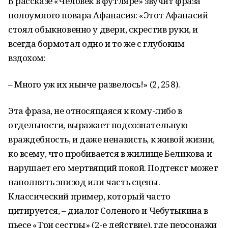
В рассказе «Человек в футляре» звучит фраза
полоумного повара Афанасия: «Этот Афанасий
стоял обыкновенно у двери, скрестив руки, и
всегда бормотал одно и то же с глубоким
вздохом:
– Много уж их нынче развелось!» (2, 258).
Эта фраза, не относящаяся к кому-либо в
отдельности, выражает подсознательную
враждебность, и даже ненависть, к живой жизни,
ко всему, что пробивается в жилище Беликова и
нарушает его мертвящий покой. Подтекст может
наполнять эпизод или часть сцены.
Классический пример, который часто
цитируется, – диалог Соленого и Чебутыкина в
пьесе «Три сестры» (2-е действие), где персонажи