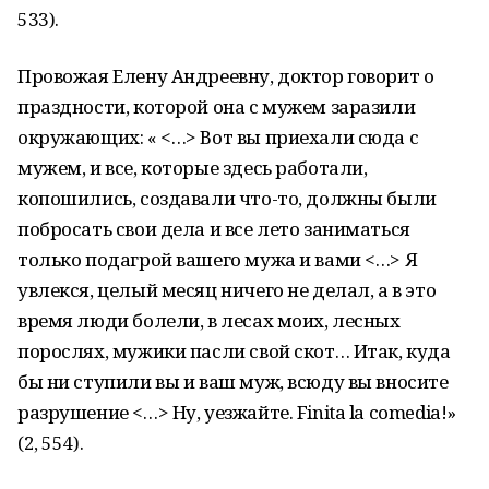
533).
Провожая Елену Андреевну, доктор говорит о
праздности, которой она с мужем заразили
окружающих: « <…> Вот вы приехали сюда с
мужем, и все, которые здесь работали,
копошились, создавали что-то, должны были
побросать свои дела и все лето заниматься
только подагрой вашего мужа и вами <…> Я
увлекся, целый месяц ничего не делал, а в это
время люди болели, в лесах моих, лесных
порослях, мужики пасли свой скот… Итак, куда
бы ни ступили вы и ваш муж, всюду вы вносите
разрушение <…> Ну, уезжайте. Finita la comedia!»
(2, 554).