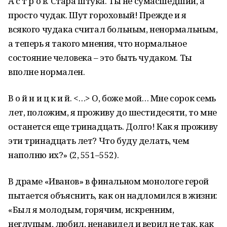
А с т р о в. Стара штука. Ты не сумасшедший, а
просто чудак. Шут гороховый! Прежде и я
всякого чудака считал больным, ненормальным,
а теперь я такого мнения, что нормальное
состояние человека – это быть чудаком. Ты
вполне нормален.
В о й н и ц к и й. <…> О, боже мой… Мне сорок семь
лет, положим, я проживу до шестидесяти, то мне
останется еще тринадцать. Долго! Как я проживу
эти тринадцать лет? Что буду делать, чем
наполню их?» (2, 551–552).
В драме «Иванов» в финальном монологе герой
пытается объяснить, как он надломился в жизни:
«Был я молодым, горячим, искренним,
неглупым, любил, ненавидел и верил не так, как