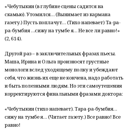
«Чебутыкин (в глубине сцены садится на
скамью). Утомился… (Вынимает из кармана
газету.) Пусть поплачут… (Тихо напевает) Та-ра-
ра-бумбия …сижу на тумбе я… Не все ли равно!»
(2, 614).
Другой раз – в заключительных фразах пьесы.
Маша, Ирина и Ольга произносят грустные
монологи вслед уходящему полку и убеждают
себя, что жизнь их еще не кончена, надо работать
и быть полезными людям. Но эти самоутешения
корректируются финальными фразами доктора:
«Чебутыкин (тихо напевает). Тара-ра-бумбия…
сижу на тумбе я… (Читает газету.) Все равно! Все
равно!