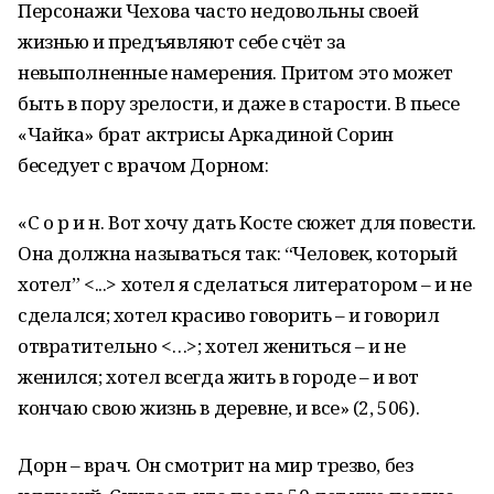
Персонажи Чехова часто недовольны своей
жизнью и предъявляют себе счёт за
невыполненные намерения. Притом это может
быть в пору зрелости, и даже в старости. В пьесе
«Чайка» брат актрисы Аркадиной Сорин
беседует с врачом Дорном:
«С о р и н. Вот хочу дать Косте сюжет для повести.
Она должна называться так: “Человек, который
хотел” <...> хотел я сделаться литератором – и не
сделался; хотел красиво говорить – и говорил
отвратительно <…>; хотел жениться – и не
женился; хотел всегда жить в городе – и вот
кончаю свою жизнь в деревне, и все» (2, 506).
Дорн – врач. Он смотрит на мир трезво, без